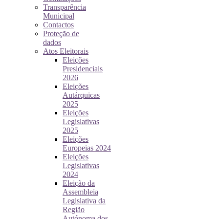
Transparência
Municipal
Contactos
Proteção de
dados
Atos Eleitorais
Eleições
Presidenciais
2026
Eleições
Autárquicas
2025
Eleições
Legislativas
2025
Eleições
Europeias 2024
Eleições
Legislativas
2024
Eleição da
Assembleia
Legislativa da
Região
Autónoma dos