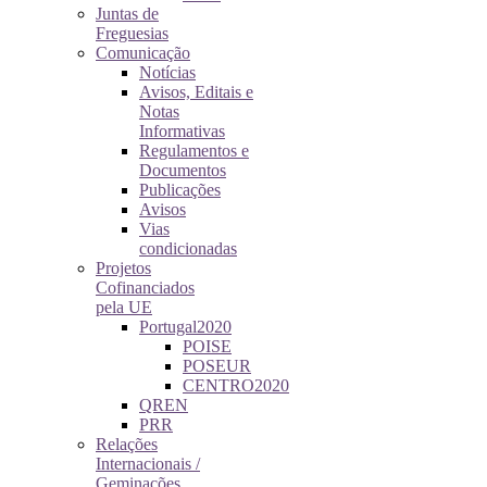
Juntas de
Freguesias
Comunicação
Notícias
Avisos, Editais e
Notas
Informativas
Regulamentos e
Documentos
Publicações
Avisos
Vias
condicionadas
Projetos
Cofinanciados
pela UE
Portugal2020
POISE
POSEUR
CENTRO2020
QREN
PRR
Relações
Internacionais /
Geminações