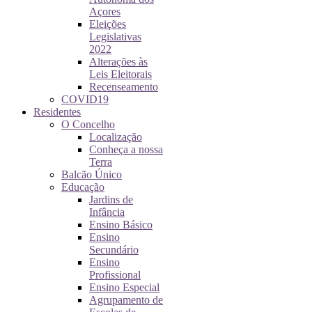
Açores
Eleições
Legislativas
2022
Alterações às
Leis Eleitorais
Recenseamento
COVID19
Residentes
O Concelho
Localização
Conheça a nossa
Terra
Balcão Único
Educação
Jardins de
Infância
Ensino Básico
Ensino
Secundário
Ensino
Profissional
Ensino Especial
Agrupamento de