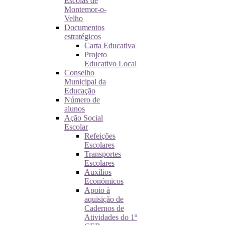
Escolas de
Montemor-o-
Velho
Documentos
estratégicos
Carta Educativa
Projeto
Educativo Local
Conselho
Municipal da
Educação
Número de
alunos
Ação Social
Escolar
Refeições
Escolares
Transportes
Escolares
Auxílios
Económicos
Apoio à
aquisição de
Cadernos de
Atividades do 1º