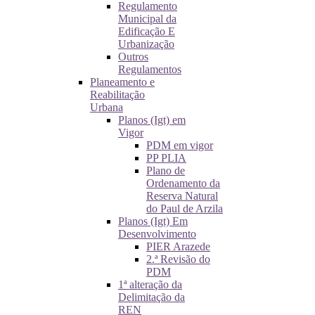
Regulamento
Municipal da
Edificação E
Urbanização
Outros
Regulamentos
Planeamento e
Reabilitação
Urbana
Planos (Igt) em
Vigor
PDM em vigor
PP PLIA
Plano de
Ordenamento da
Reserva Natural
do Paul de Arzila
Planos (Igt) Em
Desenvolvimento
PIER Arazede
2.ª Revisão do
PDM
1ª alteração da
Delimitação da
REN