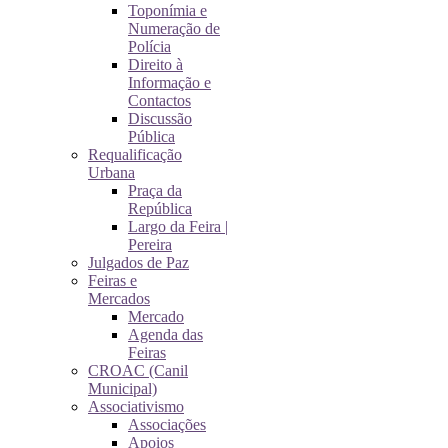
Toponímia e
Numeração de
Polícia
Direito à
Informação e
Contactos
Discussão
Pública
Requalificação
Urbana
Praça da
República
Largo da Feira |
Pereira
Julgados de Paz
Feiras e
Mercados
Mercado
Agenda das
Feiras
CROAC (Canil
Municipal)
Associativismo
Associações
Apoios