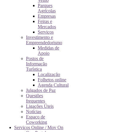
Velho
Parques
Agrícolas
Empresas
Feiras e
Mercados
Serviços
Investimento e
Empreendedorismo
Medidas de
Apoio
Postos de
Informação
Turística
Localização
Folhetos online
Agenda Cultural
Julgados de Paz
Questões
frequentes
Ligações Úteis
Notícias
Espaço de
Coworking
Serviços Online / Mov On