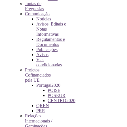
Juntas de
Freguesias
Comunicação
Notícias
Avisos, Editais e
Notas
Informativas
Regulamentos e
Documentos
Publicações
Avisos
Vias
condicionadas
Projetos
Cofinanciados
pela UE
Portugal2020
POISE
POSEUR
CENTRO2020
QREN
PRR
Relações
Internacionais /
Geminações