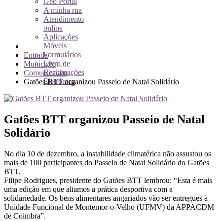
Geo Portal
A minha rua
Atendimento
online
Aplicações
Móveis
Formulários
Entrada
Livro de
Município
Reclamações
Comunicação
Eletrónico
Gatões BTT organizou Passeio de Natal Solidário
Gatões BTT organizou Passeio de Natal
Solidário
No dia 10 de dezembro, a instabilidade climatérica não assustou os
mais de 100 participantes do Passeio de Natal Solidário do Gatões
BTT.
Filipe Rodrigues, presidente do Gatões BTT lembrou: “Esta é mais
uma edição em que aliamos a prática desportiva com a
solidariedade. Os bens alimentares angariados vão ser entregues à
Unidade Funcional de Montemor-o-Velho (UFMV) da APPACDM
de Coimbra”.