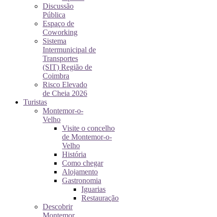
Discussão
Pública
Espaço de
Coworking
Sistema
Intermunicipal de
Transportes
(SIT) Região de
Coimbra
Risco Elevado
de Cheia 2026
Turistas
Montemor-o-
Velho
Visite o concelho
de Montemor-o-
Velho
História
Como chegar
Alojamento
Gastronomia
Iguarias
Restauração
Descobrir
Montemor