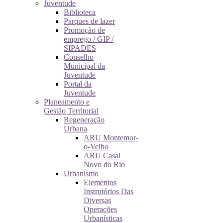
Juventude
Biblioteca
Parques de lazer
Promoção de
emprego / GIP /
SIPADES
Conselho
Municipal da
Juventude
Portal da
Juventude
Planeamento e
Gestão Territorial
Regeneração
Urbana
ARU Montemor-
o-Velho
ARU Casal
Novo do Rio
Urbanismo
Elementos
Instrutórios Das
Diversas
Operações
Urbanísticas