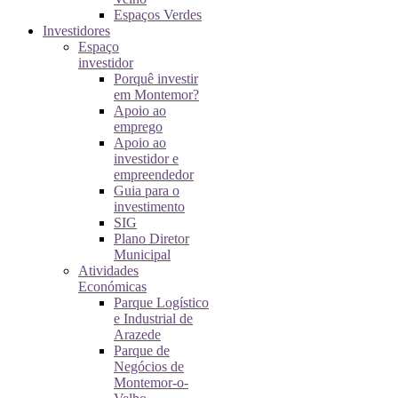
Espaços Verdes
Investidores
Espaço
investidor
Porquê investir
em Montemor?
Apoio ao
emprego
Apoio ao
investidor e
empreendedor
Guia para o
investimento
SIG
Plano Diretor
Municipal
Atividades
Económicas
Parque Logístico
e Industrial de
Arazede
Parque de
Negócios de
Montemor-o-