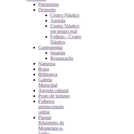
Património
Desporto
Centro Náutico
Agenda
Centro Náutico
em tempo real
Folheto - Centro
Náutico
Gastronomia
Iguarias
Restauração
Natureza
Rotas
Biblioteca
Galeria
Municipal
Agenda cultural
Posto de turismo
Folhetos
promocionais
online
Parque
Ribeirinho de
Montemor-o-
Velho