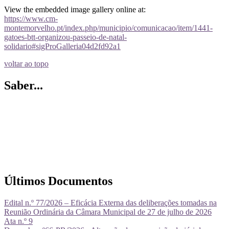
View the embedded image gallery online at:
https://www.cm-
montemorvelho.pt/index.php/municipio/comunicacao/item/1441-
gatoes-btt-organizou-passeio-de-natal-
solidario#sigProGalleria04d2fd92a1
voltar ao topo
Saber...
Últimos Documentos
Edital n.º 77/2026 – Eficácia Externa das deliberações tomadas na
Reunião Ordinária da Câmara Municipal de 27 de julho de 2026
Ata n.º 9