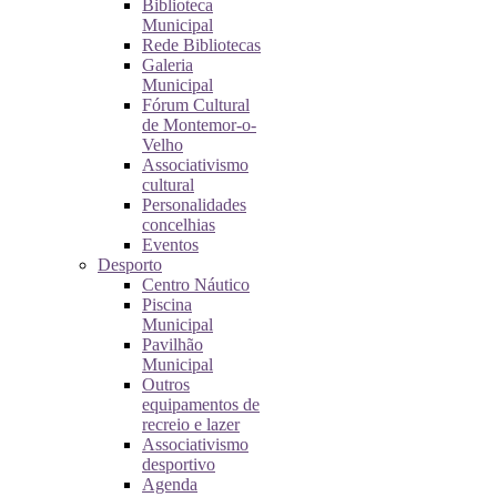
Biblioteca
Municipal
Rede Bibliotecas
Galeria
Municipal
Fórum Cultural
de Montemor-o-
Velho
Associativismo
cultural
Personalidades
concelhias
Eventos
Desporto
Centro Náutico
Piscina
Municipal
Pavilhão
Municipal
Outros
equipamentos de
recreio e lazer
Associativismo
desportivo
Agenda