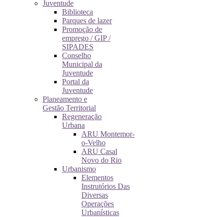
Juventude
Biblioteca
Parques de lazer
Promoção de
emprego / GIP /
SIPADES
Conselho
Municipal da
Juventude
Portal da
Juventude
Planeamento e
Gestão Territorial
Regeneração
Urbana
ARU Montemor-
o-Velho
ARU Casal
Novo do Rio
Urbanismo
Elementos
Instrutórios Das
Diversas
Operações
Urbanísticas