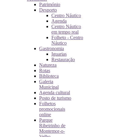
Património
Desporto
Centro Náutico
Agenda
Centro Náutico
em tempo real
Folheto - Centro
Náutico
Gastronomia
Iguarias
Restauração
Natureza
Rotas
Biblioteca
Galeria
Municipal
Agenda cultural
Posto de turismo
Folhetos
promocionais
online
Parque
Ribeirinho de
Montemor-o-
Velho