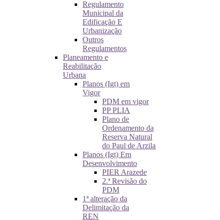
Regulamento
Municipal da
Edificação E
Urbanização
Outros
Regulamentos
Planeamento e
Reabilitação
Urbana
Planos (Igt) em
Vigor
PDM em vigor
PP PLIA
Plano de
Ordenamento da
Reserva Natural
do Paul de Arzila
Planos (Igt) Em
Desenvolvimento
PIER Arazede
2.ª Revisão do
PDM
1ª alteração da
Delimitação da
REN