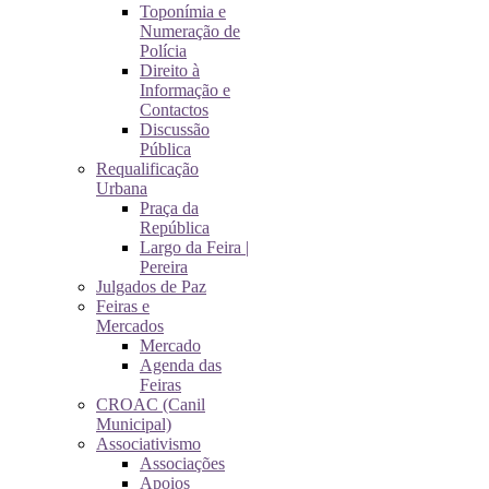
Toponímia e
Numeração de
Polícia
Direito à
Informação e
Contactos
Discussão
Pública
Requalificação
Urbana
Praça da
República
Largo da Feira |
Pereira
Julgados de Paz
Feiras e
Mercados
Mercado
Agenda das
Feiras
CROAC (Canil
Municipal)
Associativismo
Associações
Apoios