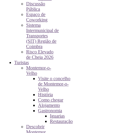
Discussão
Pública
Espaço de
Coworking
Sistema
Intermunicipal de
Transportes
(SIT) Região de
Coimbra
Risco Elevado
de Cheia 2026
Turistas
Montemor-o-
Velho
Visite o concelho
de Montemor-o-
Velho
História
Como chegar
Alojamento
Gastronomia
Iguarias
Restauração
Descobrir
Montemor