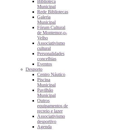
Biblioteca
Municipal
Rede Bibliotecas
Galeria
Municipal
Fórum Cultural
de Montemor-o-
Velho
Associativismo
cultural
Personalidades
concelhias
Eventos
Desporto
Centro Náutico
Piscina
Municipal
Pavilhão
Municipal
Outros
equipamentos de
recreio e lazer
Associativismo
desportivo
Agenda