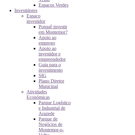
Espaços Verdes
Investidores
Espaço
investidor
Porquê investir
em Montemor?
Apoio ao
emprego
Apoio ao
investidor e
empreendedor
Guia para o
investimento
SIG
Plano Diretor
Municipal
Atividades
Económicas
Parque Logístico
e Industrial de
Arazede
Parque de
Negócios de
Montemor-o-