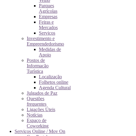
Velho
Parques
Agrícolas
Empresas
Feiras e
Mercados
Serviços
Investimento e
Empreendedorismo
Medidas de
Apoio
Postos de
Informação
Turística
Localização
Folhetos online
Agenda Cultural
Julgados de Paz
Questões
frequentes
Ligações Úteis
Notícias
Espaço de
Coworking
Serviços Online / Mov On