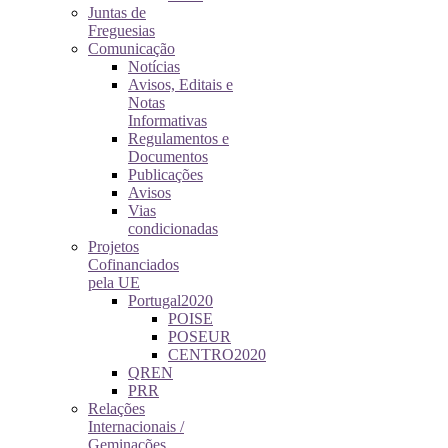
Juntas de
Freguesias
Comunicação
Notícias
Avisos, Editais e
Notas
Informativas
Regulamentos e
Documentos
Publicações
Avisos
Vias
condicionadas
Projetos
Cofinanciados
pela UE
Portugal2020
POISE
POSEUR
CENTRO2020
QREN
PRR
Relações
Internacionais /
Geminações