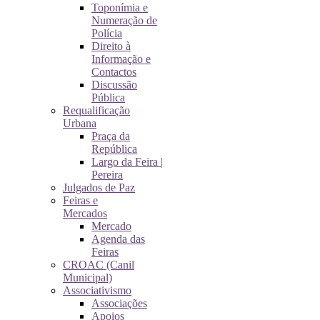
Toponímia e
Numeração de
Polícia
Direito à
Informação e
Contactos
Discussão
Pública
Requalificação
Urbana
Praça da
República
Largo da Feira |
Pereira
Julgados de Paz
Feiras e
Mercados
Mercado
Agenda das
Feiras
CROAC (Canil
Municipal)
Associativismo
Associações
Apoios