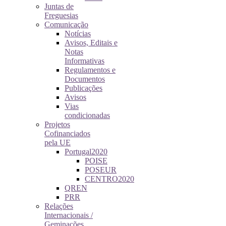
Juntas de
Freguesias
Comunicação
Notícias
Avisos, Editais e
Notas
Informativas
Regulamentos e
Documentos
Publicações
Avisos
Vias
condicionadas
Projetos
Cofinanciados
pela UE
Portugal2020
POISE
POSEUR
CENTRO2020
QREN
PRR
Relações
Internacionais /
Geminações