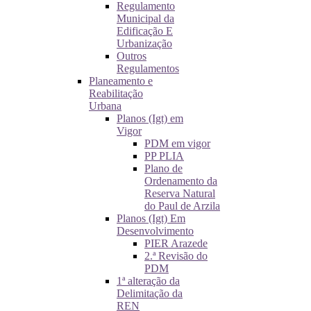
Regulamento
Municipal da
Edificação E
Urbanização
Outros
Regulamentos
Planeamento e
Reabilitação
Urbana
Planos (Igt) em
Vigor
PDM em vigor
PP PLIA
Plano de
Ordenamento da
Reserva Natural
do Paul de Arzila
Planos (Igt) Em
Desenvolvimento
PIER Arazede
2.ª Revisão do
PDM
1ª alteração da
Delimitação da
REN