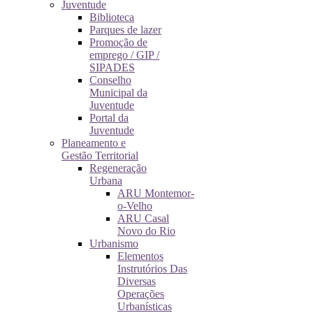
Juventude
Biblioteca
Parques de lazer
Promoção de
emprego / GIP /
SIPADES
Conselho
Municipal da
Juventude
Portal da
Juventude
Planeamento e
Gestão Territorial
Regeneração
Urbana
ARU Montemor-
o-Velho
ARU Casal
Novo do Rio
Urbanismo
Elementos
Instrutórios Das
Diversas
Operações
Urbanísticas