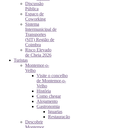
Discussão
Pública
Espaço de
Coworking
Sistema
Intermunicipal de
Transportes
(SIT) Região de
Coimbra
Risco Elevado
de Cheia 2026
Turistas
Montemor-o-
Velho
Visite o concelho
de Montemor-o-
Velho
História
Como chegar
Alojamento
Gastronomia
Iguarias
Restauração
Descobrir
Montemor