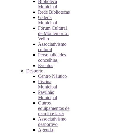
Biblioteca
Municipal
Rede Bibliotecas
Galeria
Municipal
Fórum Cultural
de Montemor-o-
Velho
Associativismo
cultural
Personalidades
concelhias
Eventos
Desporto
Centro Náutico
Piscina
Municipal
Pavilhão
Municipal
Outros
equipamentos de
recreio e lazer
Associativismo
desportivo
Agenda