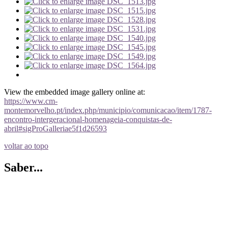
View the embedded image gallery online at:
https://www.cm-
montemorvelho.pt/index.php/municipio/comunicacao/item/1787-
encontro-intergeracional-homenageia-conquistas-de-
abril#sigProGalleriae5f1d26593
voltar ao topo
Saber...