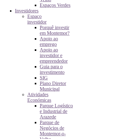
Espaços Verdes
Investidores
Espaço
investidor
Porquê investir
em Montemor?
Apoio ao
emprego
Apoio ao
investidor e
empreendedor
Guia para o
investimento
SIG
Plano Diretor
Municipal
Atividades
Económicas
Parque Logístico
e Industrial de
Arazede
Parque de
Negócios de
Montemor-o-