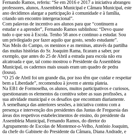
Fernando Ramos, referiu: “Se em 2016 e 2017 a iniciativa abrangeu
professores, alunos, Assembleia Municipal e Câmara Municipal, este
ano decidimos alargar a participação à comunidade e à família,
criando um encontro intergeracional”.
Com palavras de incentivo aos alunos para que “continuem a
estudar e a aprender”, Fernando Ramos sublinhou: “Devo quase
tudo o que sou à Escola. Tenho 58 anos e continuo a estudar. Sou
um privilegiado por fazer aquilo que gosto, sendo estudante”.
Nas Meãs do Campo, os meninos e as meninas, através da partilha
das muitas histórias do Sr. Joaquim Rama, ficaram a saber, por
exemplo, que antes do 25 de Abril a estrada para escola não era
alcatroada e que, tal como mostrou o Presidente da Assembleia
Municipal, os cadernos mais usuais eram um quadro de pedra
(lousa).
“O 25 de Abril foi um grande dia, por isso têm que cuidar e respeitar
bem a Liberdade”, recomendou à jovem e atenta plateia.
Na EB1 de Formoselha, os alunos, muitos participativos e curiosos,
questionaram os elementos da comitiva sobre as suas profissões, a
sua atividade municipal e os desafios que encontram diariamente.
À semelhança das anteriores sessões, a iniciativa contou com a
presença e intervenção dos presidentes das Juntas de Freguesia das
áreas dos respetivos estabelecimentos de ensino, do presidente da
Assembleia Municipal, Fernando Ramos, do diretor do
Agrupamento de Escolas de Montemor-o-Velho, António Joaquim,
da chefe do Gabinete do Presidente da Câmara, Diana Andrade, e