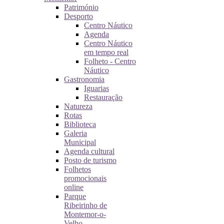
Património
Desporto
Centro Náutico
Agenda
Centro Náutico
em tempo real
Folheto - Centro
Náutico
Gastronomia
Iguarias
Restauração
Natureza
Rotas
Biblioteca
Galeria
Municipal
Agenda cultural
Posto de turismo
Folhetos
promocionais
online
Parque
Ribeirinho de
Montemor-o-
Velho