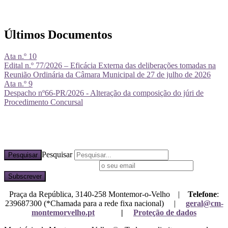
Últimos Documentos
Ata n.º 10
Edital n.º 77/2026 – Eficácia Externa das deliberações tomadas na
Reunião Ordinária da Câmara Municipal de 27 de julho de 2026
Ata n.º 9
Despacho nº66-PR/2026 - Alteração da composição do júri de
Procedimento Concursal
Pesquisar
Pesquisar
Subscreva a nossa newsletter
Praça da República, 3140-258 Montemor-o-Velho |
Telefone
:
239687300 (*Chamada para a rede fixa nacional) |
geral@cm-
montemorvelho.pt
|
Proteção de dados