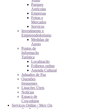
Velho
Parques
Agrícolas
Empresas
Feiras e
Mercados
Serviços
Investimento e
Empreendedorismo
Medidas de
Apoio
Postos de
Informação
Turística
Localização
Folhetos online
Agenda Cultural
Julgados de Paz
Questões
frequentes
Ligações Úteis
Notícias
Espaço de
Coworking
Serviços Online / Mov On