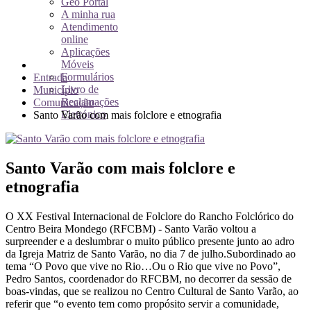
Geo Portal
A minha rua
Atendimento
online
Aplicações
Móveis
Formulários
Entrada
Livro de
Município
Reclamações
Comunicação
Eletrónico
Santo Varão com mais folclore e etnografia
Santo Varão com mais folclore e
etnografia
O XX Festival Internacional de Folclore do Rancho Folclórico do
Centro Beira Mondego (RFCBM) - Santo Varão voltou a
surpreender e a deslumbrar o muito público presente junto ao adro
da Igreja Matriz de Santo Varão, no dia 7 de julho.Subordinado ao
tema “O Povo que vive no Rio…Ou o Rio que vive no Povo”,
Pedro Santos, coordenador do RFCBM, no decorrer da sessão de
boas-vindas, que se realizou no Centro Cultural de Santo Varão, ao
referir que “o evento tem como propósito servir a comunidade,