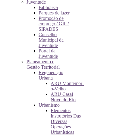
Juventude
Biblioteca
Parques de lazer
Promoção de
emprego / GIP /
SIPADES
Conselho
Municipal da
Juventude
Portal da
Juventude
Planeamento e
Gestão Territorial
Regeneração
Urbana
ARU Montemor-
o-Velho
ARU Casal
Novo do Rio
Urbanismo
Elementos
Instrutórios Das
Diversas
Operações
Urbanísticas