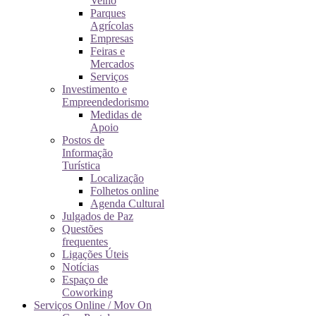
Velho
Parques
Agrícolas
Empresas
Feiras e
Mercados
Serviços
Investimento e
Empreendedorismo
Medidas de
Apoio
Postos de
Informação
Turística
Localização
Folhetos online
Agenda Cultural
Julgados de Paz
Questões
frequentes
Ligações Úteis
Notícias
Espaço de
Coworking
Serviços Online / Mov On