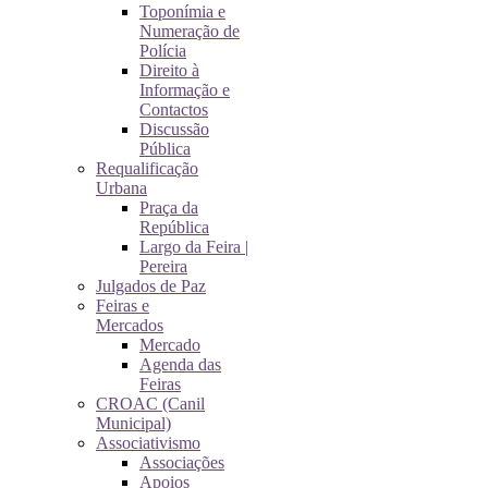
Toponímia e
Numeração de
Polícia
Direito à
Informação e
Contactos
Discussão
Pública
Requalificação
Urbana
Praça da
República
Largo da Feira |
Pereira
Julgados de Paz
Feiras e
Mercados
Mercado
Agenda das
Feiras
CROAC (Canil
Municipal)
Associativismo
Associações
Apoios