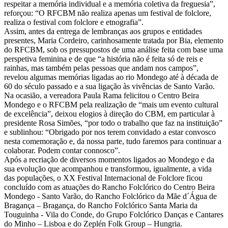
respeitar a memória individual e a memória coletiva da freguesia”,
reforçou: “O RFCBM não realiza apenas um festival de folclore,
realiza o festival com folclore e etnografia”.
Assim, antes da entrega de lembranças aos grupos e entidades
presentes, Maria Cordeiro, carinhosamente tratada por Bia, elemento
do RFCBM, sob os pressupostos de uma análise feita com base uma
perspetiva feminina e de que “a história não é feita só de reis e
rainhas, mas também pelas pessoas que andam nos campos”,
revelou algumas memórias ligadas ao rio Mondego até à década de
60 do século passado e a sua ligação às vivências de Santo Varão.
Na ocasião, a vereadora Paula Rama felicitou o Centro Beira
Mondego e o RFCBM pela realização de “mais um evento cultural
de excelência”, deixou elogios à direção do CBM, em particular à
presidente Rosa Simões, “por todo o trabalho que faz na instituição”
e sublinhou: “Obrigado por nos terem convidado a estar convosco
nesta comemoração e, da nossa parte, tudo faremos para continuar a
colaborar. Podem contar connosco”.
Após a recriação de diversos momentos ligados ao Mondego e da
sua evolução que acompanhou e transformou, igualmente, a vida
das populações, o XX Festival Internacional de Folclore ficou
concluído com as atuações do Rancho Folclórico do Centro Beira
Mondego - Santo Varão, do Rancho Folclórico da Mãe d´Água de
Bragança – Bragança, do Rancho Folclórico Santa Maria da
Touguinha - Vila do Conde, do Grupo Folclórico Danças e Cantares
do Minho – Lisboa e do Zeplén Folk Group – Hungria.