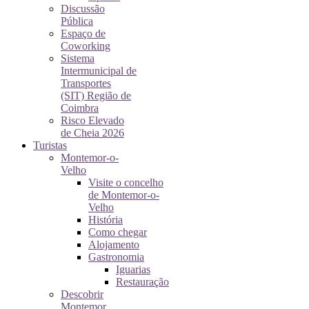
Discussão
Pública
Espaço de
Coworking
Sistema
Intermunicipal de
Transportes
(SIT) Região de
Coimbra
Risco Elevado
de Cheia 2026
Turistas
Montemor-o-
Velho
Visite o concelho
de Montemor-o-
Velho
História
Como chegar
Alojamento
Gastronomia
Iguarias
Restauração
Descobrir
Montemor