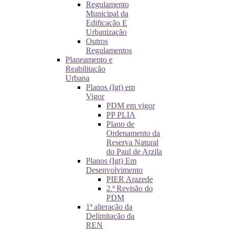
Regulamento
Municipal da
Edificação E
Urbanização
Outros
Regulamentos
Planeamento e
Reabilitação
Urbana
Planos (Igt) em
Vigor
PDM em vigor
PP PLIA
Plano de
Ordenamento da
Reserva Natural
do Paul de Arzila
Planos (Igt) Em
Desenvolvimento
PIER Arazede
2.ª Revisão do
PDM
1ª alteração da
Delimitação da
REN