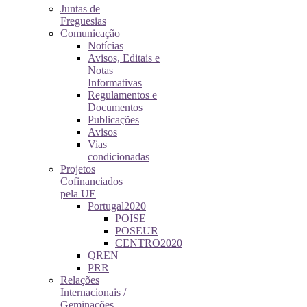
Juntas de
Freguesias
Comunicação
Notícias
Avisos, Editais e
Notas
Informativas
Regulamentos e
Documentos
Publicações
Avisos
Vias
condicionadas
Projetos
Cofinanciados
pela UE
Portugal2020
POISE
POSEUR
CENTRO2020
QREN
PRR
Relações
Internacionais /
Geminações