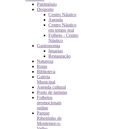
Património
Desporto
Centro Náutico
Agenda
Centro Náutico
em tempo real
Folheto - Centro
Náutico
Gastronomia
Iguarias
Restauração
Natureza
Rotas
Biblioteca
Galeria
Municipal
Agenda cultural
Posto de turismo
Folhetos
promocionais
online
Parque
Ribeirinho de
Montemor-o-
Velho