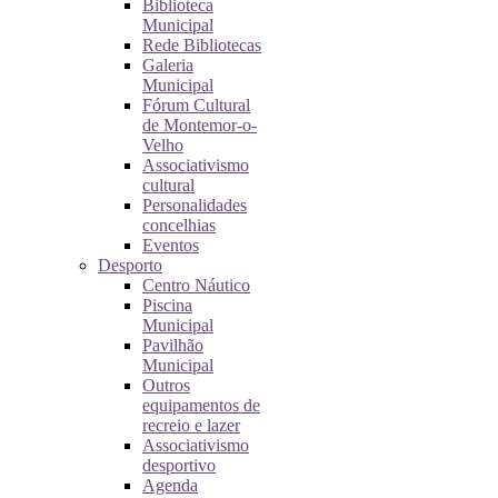
Biblioteca
Municipal
Rede Bibliotecas
Galeria
Municipal
Fórum Cultural
de Montemor-o-
Velho
Associativismo
cultural
Personalidades
concelhias
Eventos
Desporto
Centro Náutico
Piscina
Municipal
Pavilhão
Municipal
Outros
equipamentos de
recreio e lazer
Associativismo
desportivo
Agenda