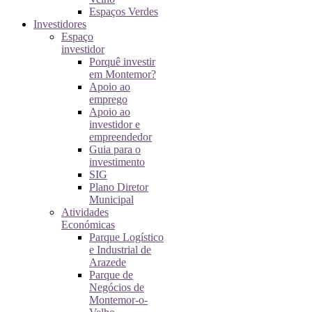
Espaços Verdes
Investidores
Espaço
investidor
Porquê investir
em Montemor?
Apoio ao
emprego
Apoio ao
investidor e
empreendedor
Guia para o
investimento
SIG
Plano Diretor
Municipal
Atividades
Económicas
Parque Logístico
e Industrial de
Arazede
Parque de
Negócios de
Montemor-o-