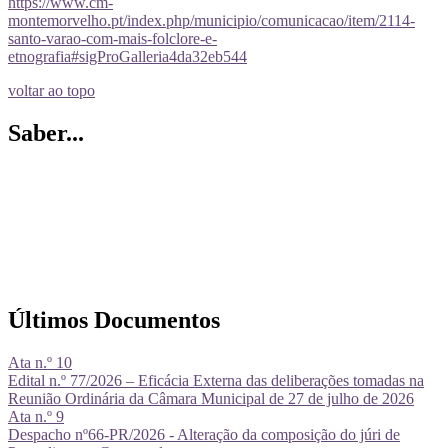
https://www.cm-
montemorvelho.pt/index.php/municipio/comunicacao/item/2114-
santo-varao-com-mais-folclore-e-
etnografia#sigProGalleria4da32eb544
voltar ao topo
Saber...
Últimos Documentos
Ata n.º 10
Edital n.º 77/2026 – Eficácia Externa das deliberações tomadas na
Reunião Ordinária da Câmara Municipal de 27 de julho de 2026
Ata n.º 9
Despacho nº66-PR/2026 - Alteração da composição do júri de