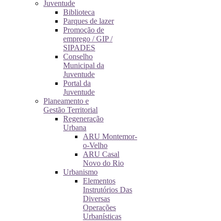
Juventude
Biblioteca
Parques de lazer
Promoção de
emprego / GIP /
SIPADES
Conselho
Municipal da
Juventude
Portal da
Juventude
Planeamento e
Gestão Territorial
Regeneração
Urbana
ARU Montemor-
o-Velho
ARU Casal
Novo do Rio
Urbanismo
Elementos
Instrutórios Das
Diversas
Operações
Urbanísticas