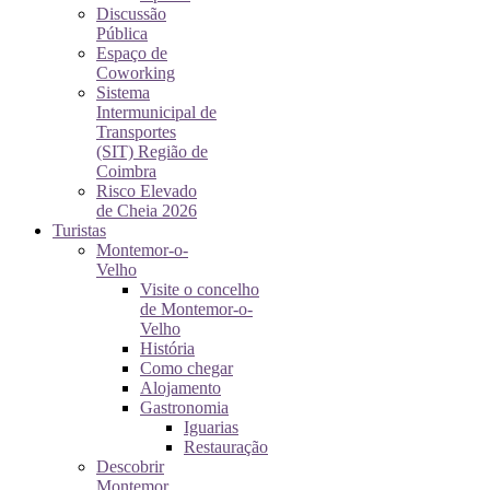
Discussão
Pública
Espaço de
Coworking
Sistema
Intermunicipal de
Transportes
(SIT) Região de
Coimbra
Risco Elevado
de Cheia 2026
Turistas
Montemor-o-
Velho
Visite o concelho
de Montemor-o-
Velho
História
Como chegar
Alojamento
Gastronomia
Iguarias
Restauração
Descobrir
Montemor