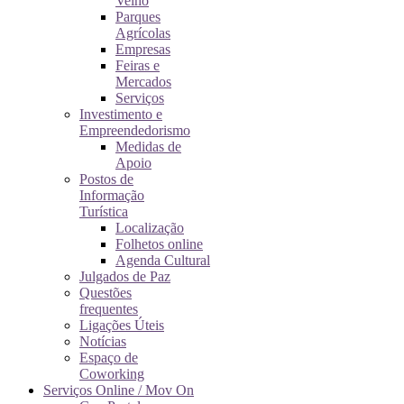
Velho
Parques
Agrícolas
Empresas
Feiras e
Mercados
Serviços
Investimento e
Empreendedorismo
Medidas de
Apoio
Postos de
Informação
Turística
Localização
Folhetos online
Agenda Cultural
Julgados de Paz
Questões
frequentes
Ligações Úteis
Notícias
Espaço de
Coworking
Serviços Online / Mov On