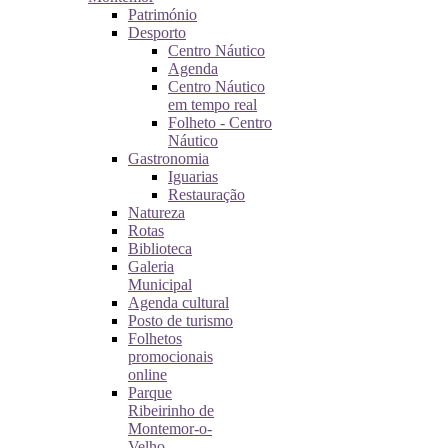
Património
Desporto
Centro Náutico
Agenda
Centro Náutico
em tempo real
Folheto - Centro
Náutico
Gastronomia
Iguarias
Restauração
Natureza
Rotas
Biblioteca
Galeria
Municipal
Agenda cultural
Posto de turismo
Folhetos
promocionais
online
Parque
Ribeirinho de
Montemor-o-
Velho