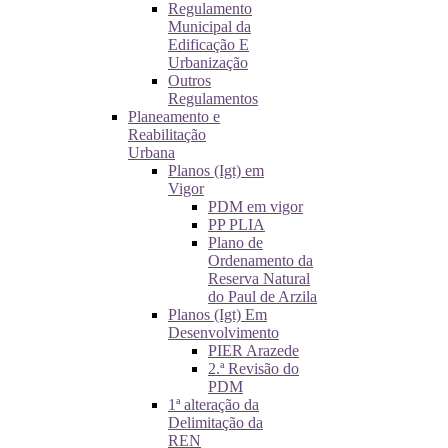
Regulamento
Municipal da
Edificação E
Urbanização
Outros
Regulamentos
Planeamento e
Reabilitação
Urbana
Planos (Igt) em
Vigor
PDM em vigor
PP PLIA
Plano de
Ordenamento da
Reserva Natural
do Paul de Arzila
Planos (Igt) Em
Desenvolvimento
PIER Arazede
2.ª Revisão do
PDM
1ª alteração da
Delimitação da
REN