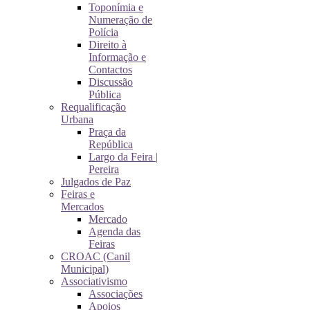
Toponímia e
Numeração de
Polícia
Direito à
Informação e
Contactos
Discussão
Pública
Requalificação
Urbana
Praça da
República
Largo da Feira |
Pereira
Julgados de Paz
Feiras e
Mercados
Mercado
Agenda das
Feiras
CROAC (Canil
Municipal)
Associativismo
Associações
Apoios