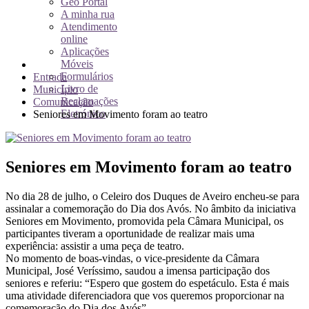
Geo Portal
A minha rua
Atendimento
online
Aplicações
Móveis
Formulários
Entrada
Livro de
Município
Reclamações
Comunicação
Eletrónico
Seniores em Movimento foram ao teatro
Seniores em Movimento foram ao teatro
No dia 28 de julho, o Celeiro dos Duques de Aveiro encheu-se para
assinalar a comemoração do Dia dos Avós. No âmbito da iniciativa
Seniores em Movimento, promovida pela Câmara Municipal, os
participantes tiveram a oportunidade de realizar mais uma
experiência: assistir a uma peça de teatro.
No momento de boas-vindas, o vice-presidente da Câmara
Municipal, José Veríssimo, saudou a imensa participação dos
seniores e referiu: “Espero que gostem do espetáculo. Esta é mais
uma atividade diferenciadora que vos queremos proporcionar na
comemoração do Dia dos Avós”.