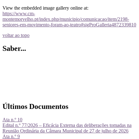
View the embedded image gallery online at:
https://www.cm-
montemorvelho.pt/index.php/municipio/comunicacao/item/2198-
seniores-em-movimento-foram-ao-teatro#sigProGalleria4872339810
voltar ao topo
Saber...
Últimos Documentos
Ata n.º 10
Edital n.º 77/2026 – Eficácia Externa das deliberações tomadas na
Reunião Ordinária da Câmara Municipal de 27 de julho de 2026
Ata n.º 9