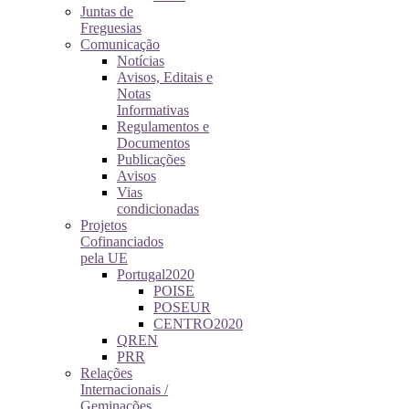
Juntas de
Freguesias
Comunicação
Notícias
Avisos, Editais e
Notas
Informativas
Regulamentos e
Documentos
Publicações
Avisos
Vias
condicionadas
Projetos
Cofinanciados
pela UE
Portugal2020
POISE
POSEUR
CENTRO2020
QREN
PRR
Relações
Internacionais /
Geminações