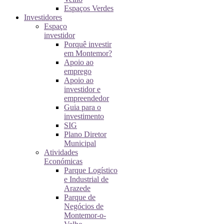
Espaços Verdes
Investidores
Espaço
investidor
Porquê investir
em Montemor?
Apoio ao
emprego
Apoio ao
investidor e
empreendedor
Guia para o
investimento
SIG
Plano Diretor
Municipal
Atividades
Económicas
Parque Logístico
e Industrial de
Arazede
Parque de
Negócios de
Montemor-o-