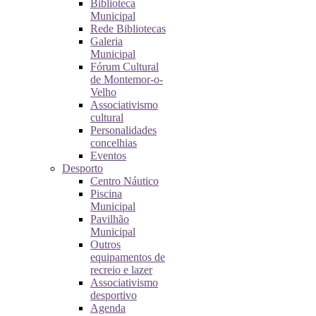
Biblioteca
Municipal
Rede Bibliotecas
Galeria
Municipal
Fórum Cultural
de Montemor-o-
Velho
Associativismo
cultural
Personalidades
concelhias
Eventos
Desporto
Centro Náutico
Piscina
Municipal
Pavilhão
Municipal
Outros
equipamentos de
recreio e lazer
Associativismo
desportivo
Agenda