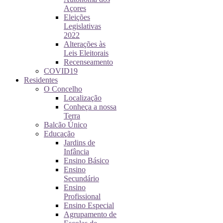
Açores
Eleições
Legislativas
2022
Alterações às
Leis Eleitorais
Recenseamento
COVID19
Residentes
O Concelho
Localização
Conheça a nossa
Terra
Balcão Único
Educação
Jardins de
Infância
Ensino Básico
Ensino
Secundário
Ensino
Profissional
Ensino Especial
Agrupamento de