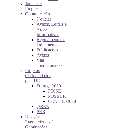
Juntas de
Freguesias
Comunicação
Notícias
Avisos, Editais e
Notas
Informativas
Regulamentos e
Documentos
Publicações
Avisos
Vias
condicionadas
Projetos
Cofinanciados
pela UE
Portugal2020
POISE
POSEUR
CENTRO2020
QREN
PRR
Relações
Internacionais /
Geminações