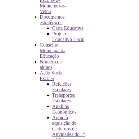
Escolas de
Montemor-o-
Velho
Documentos
estratégicos
Carta Educativa
Projeto
Educativo Local
Conselho
Municipal da
Educação
Número de
alunos
Ação Social
Escolar
Refeições
Escolares
Transportes
Escolares
Auxílios
Económicos
Apoio à
aquisição de
Cadernos de
Atividades do 1º