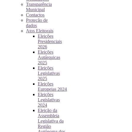
Transparência
Municipal
Contactos
Proteção de
dados
Atos Eleitorais
Eleições
Presidenciais
2026
Eleições
Autárquicas
2025
Eleições
Legislativas
2025
Eleições
Europeias 2024
Eleições
Legislativas
2024
Eleição da
Assembleia
Legislativa da
Região
Autónoma dos