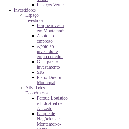
Espaços Verdes
Investidores
Espaço
investidor
Porquê investir
em Montemor?
Apoio ao
emprego
Apoio ao
investidor e
empreendedor
Guia para o
investimento
SIG
Plano Diretor
Municipal
Atividades
Económicas
Parque Logístico
e Industrial de
Arazede
Parque de
Negócios de
Montemor-o-