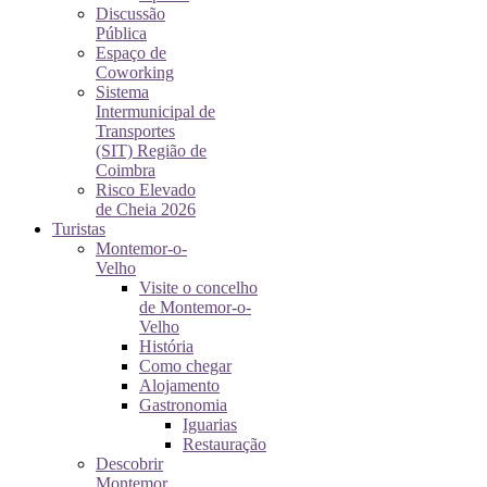
Discussão
Pública
Espaço de
Coworking
Sistema
Intermunicipal de
Transportes
(SIT) Região de
Coimbra
Risco Elevado
de Cheia 2026
Turistas
Montemor-o-
Velho
Visite o concelho
de Montemor-o-
Velho
História
Como chegar
Alojamento
Gastronomia
Iguarias
Restauração
Descobrir
Montemor