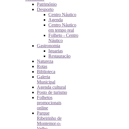
Património
Desporto
Centro Náutico
Agenda
Centro Náutico
em tempo real
Folheto - Centro
Náutico
Gastronomia
Iguarias
Restauração
Natureza
Rotas
Biblioteca
Galeria
Municipal
Agenda cultural
Posto de turismo
Folhetos
promocionais
online
Parque
Ribeirinho de
Montemor-o-
Velho