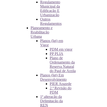
Regulamento
Municipal da
Edificação E
Urbanização
Outros
Regulamentos
Planeamento e
Reabilitação
Urbana
Planos (Igt) em
Vigor
PDM em vigor
PP PLIA
Plano de
Ordenamento da
Reserva Natural
do Paul de Arzila
Planos (Igt) Em
Desenvolvimento
PIER Arazede
2.ª Revisão do
PDM
1ª alteração da
Delimitação da
REN