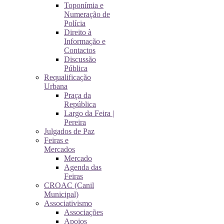
Toponímia e
Numeração de
Polícia
Direito à
Informação e
Contactos
Discussão
Pública
Requalificação
Urbana
Praça da
República
Largo da Feira |
Pereira
Julgados de Paz
Feiras e
Mercados
Mercado
Agenda das
Feiras
CROAC (Canil
Municipal)
Associativismo
Associações
Apoios