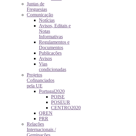
Juntas de
Freguesias
Comunicação
Notícias
Avisos, Editais e
Notas
Informativas
Regulamentos e
Documentos
Publicações
Avisos
Vias
condicionadas
Projetos
Cofinanciados
pela UE
Portugal2020
POISE
POSEUR
CENTRO2020
QREN
PRR
Relações
Internacionais /
Geminações