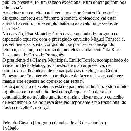
p
úblico presente, foi um sábado excecional e um domingo com boa
afluência”.
Ao deixar um convite para “venham até ao Centro Equestre”, a
dirigente lembrou que “durante a semana o picadeiro vai estar
aberto, havendo, por exemplo, batismo a cavalo ou passeios de
charrete”.
Na ocasião, Elsa Monteiro Grilo destacou ainda do programa o
espetáculo equestre com o prestigiado cavaleiro Miguel Fonseca e,
visivelmente satisfeita, congratulou-se por “se ter conseguido
retomar, este ano, o concurso de modelos e andamento” da Raça
Lusitana e do Cruzado Português.
O presidente da Câmara Municipal, Emílio Torrão, acompanhado do
vereador Décio Matias, fez questão de marcar presença, de
comprovar a dinâmica e de deixar palavras de elogio ao Centro
Equestre por “manter viva a tradição e de fazer renascer, cada vez
mais, a arte equestre no contexto das festas”.
“A organização é excelente, está de parabéns a direção. Estou muito
orgulhoso com o trabalho desta direção que está a dar a dar
continuidade ao trabalho anterior e ainda a elevar mais o concelho
de Montemor-o-Velho nesta área tão importante e tão tradicional do
nosso concelho”, reforçou.
Feira do Cavalo | Programa (atualizado a 3 de setembro)
1/sábado