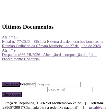
Últimos Documentos
Ata n.º 10
Edital n.º 77/2026 – Eficácia Externa das deliberações tomadas na
Reunião Ordinária da Câmara Municipal de 27 de julho de 2026
Ata n.º 9
Despacho nº66-PR/2026 - Alteração da composição do júri de
Procedimento Concursal
Pesquisar
Pesquisar
Subscreva a nossa newsletter
Praça da República, 3140-258 Montemor-o-Velho |
Telefone
:
239687300 (*Chamada para a rede fixa nacional) |
geral@cm-