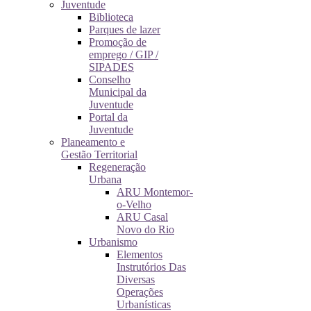
Juventude
Biblioteca
Parques de lazer
Promoção de
emprego / GIP /
SIPADES
Conselho
Municipal da
Juventude
Portal da
Juventude
Planeamento e
Gestão Territorial
Regeneração
Urbana
ARU Montemor-
o-Velho
ARU Casal
Novo do Rio
Urbanismo
Elementos
Instrutórios Das
Diversas
Operações
Urbanísticas