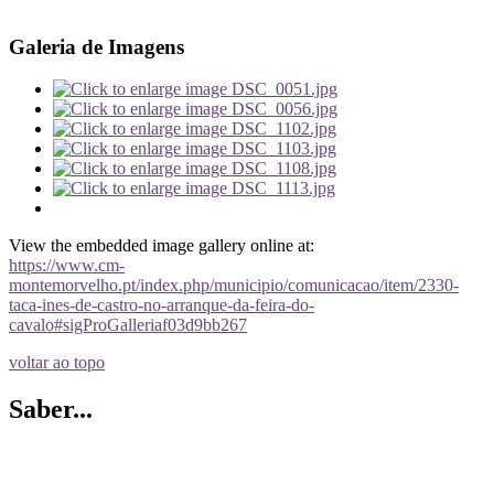
Galeria de Imagens
View the embedded image gallery online at:
https://www.cm-
montemorvelho.pt/index.php/municipio/comunicacao/item/2330-
taca-ines-de-castro-no-arranque-da-feira-do-
cavalo#sigProGalleriaf03d9bb267
voltar ao topo
Saber...