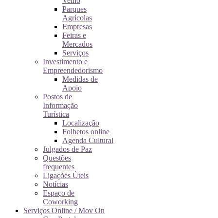
Velho
Parques
Agrícolas
Empresas
Feiras e
Mercados
Serviços
Investimento e
Empreendedorismo
Medidas de
Apoio
Postos de
Informação
Turística
Localização
Folhetos online
Agenda Cultural
Julgados de Paz
Questões
frequentes
Ligações Úteis
Notícias
Espaço de
Coworking
Serviços Online / Mov On