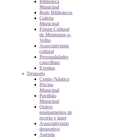
Biblioteca
Municipal
Rede Bibliotecas
Galeria
Municipal
Fórum Cultural
de Montemor-o-
Velho
Associativismo
cultural
Personalidades
concelhias
Eventos
Desporto
Centro Náutico
Piscina
Municipal
Pavilhão
Municipal
Outros
equipamentos de
recreio e lazer
Associativismo
desportivo
Agenda