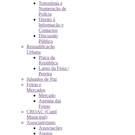
Toponímia e
Numeração de
Polícia
Direito à
Informação e
Contactos
Discussão
Pública
Requalificação
Urbana
Praça da
República
Largo da Feira |
Pereira
Julgados de Paz
Feiras e
Mercados
Mercado
Agenda das
Feiras
CROAC (Canil
Municipal)
Associativismo
Associações
Apoios