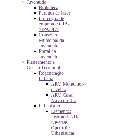
Juventude
Biblioteca
Parques de lazer
Promoção de
emprego / GIP /
SIPADES
Conselho
Municipal da
Juventude
Portal da
Juventude
Planeamento e
Gestão Territorial
Regeneração
Urbana
ARU Montemor-
o-Velho
ARU Casal
Novo do Rio
Urbanismo
Elementos
Instrutórios Das
Diversas
Operações
Urbanísticas