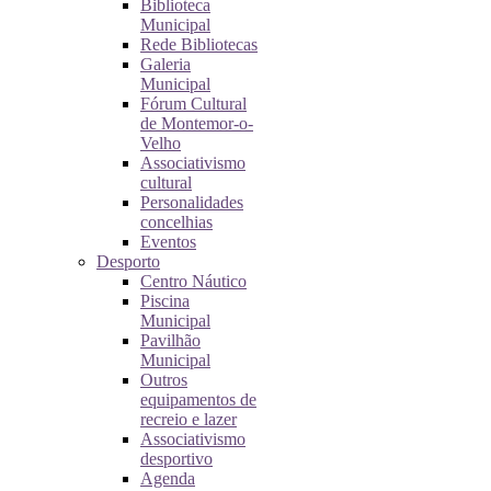
Biblioteca
Municipal
Rede Bibliotecas
Galeria
Municipal
Fórum Cultural
de Montemor-o-
Velho
Associativismo
cultural
Personalidades
concelhias
Eventos
Desporto
Centro Náutico
Piscina
Municipal
Pavilhão
Municipal
Outros
equipamentos de
recreio e lazer
Associativismo
desportivo
Agenda