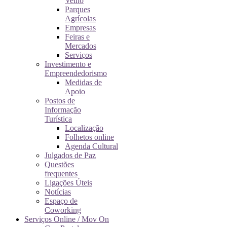
Velho
Parques
Agrícolas
Empresas
Feiras e
Mercados
Serviços
Investimento e
Empreendedorismo
Medidas de
Apoio
Postos de
Informação
Turística
Localização
Folhetos online
Agenda Cultural
Julgados de Paz
Questões
frequentes
Ligações Úteis
Notícias
Espaço de
Coworking
Serviços Online / Mov On