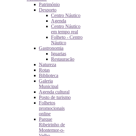
Património
Desporto
Centro Náutico
Agenda
Centro Náutico
em tempo real
Folheto - Centro
Náutico
Gastronomia
Iguarias
Restauração
Natureza
Rotas
Biblioteca
Galeria
Municipal
Agenda cultural
Posto de turismo
Folhetos
promocionais
online
Parque
Ribeirinho de
Montemor-o-
Velho