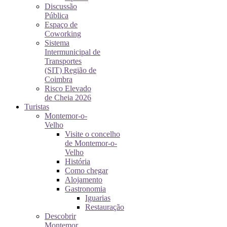
Discussão
Pública
Espaço de
Coworking
Sistema
Intermunicipal de
Transportes
(SIT) Região de
Coimbra
Risco Elevado
de Cheia 2026
Turistas
Montemor-o-
Velho
Visite o concelho
de Montemor-o-
Velho
História
Como chegar
Alojamento
Gastronomia
Iguarias
Restauração
Descobrir
Montemor