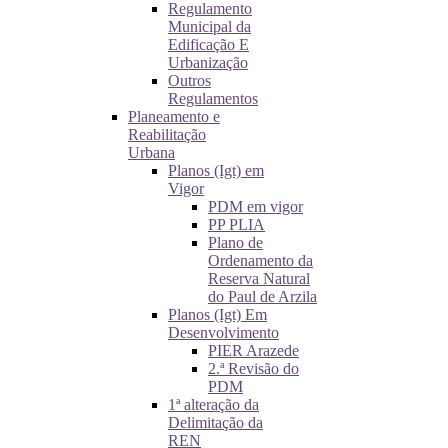
Regulamento
Municipal da
Edificação E
Urbanização
Outros
Regulamentos
Planeamento e
Reabilitação
Urbana
Planos (Igt) em
Vigor
PDM em vigor
PP PLIA
Plano de
Ordenamento da
Reserva Natural
do Paul de Arzila
Planos (Igt) Em
Desenvolvimento
PIER Arazede
2.ª Revisão do
PDM
1ª alteração da
Delimitação da
REN