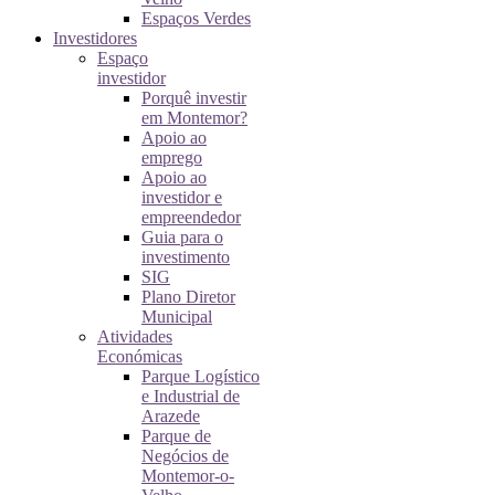
Espaços Verdes
Investidores
Espaço
investidor
Porquê investir
em Montemor?
Apoio ao
emprego
Apoio ao
investidor e
empreendedor
Guia para o
investimento
SIG
Plano Diretor
Municipal
Atividades
Económicas
Parque Logístico
e Industrial de
Arazede
Parque de
Negócios de
Montemor-o-