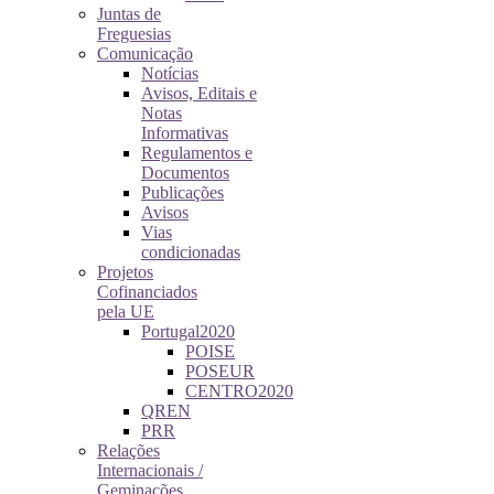
Juntas de
Freguesias
Comunicação
Notícias
Avisos, Editais e
Notas
Informativas
Regulamentos e
Documentos
Publicações
Avisos
Vias
condicionadas
Projetos
Cofinanciados
pela UE
Portugal2020
POISE
POSEUR
CENTRO2020
QREN
PRR
Relações
Internacionais /
Geminações