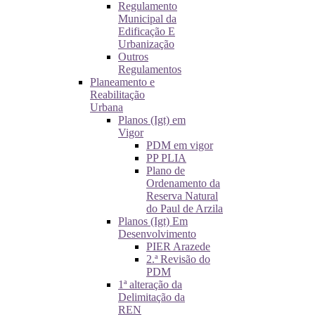
Regulamento
Municipal da
Edificação E
Urbanização
Outros
Regulamentos
Planeamento e
Reabilitação
Urbana
Planos (Igt) em
Vigor
PDM em vigor
PP PLIA
Plano de
Ordenamento da
Reserva Natural
do Paul de Arzila
Planos (Igt) Em
Desenvolvimento
PIER Arazede
2.ª Revisão do
PDM
1ª alteração da
Delimitação da
REN