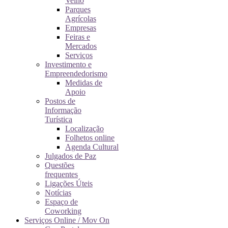
Velho
Parques
Agrícolas
Empresas
Feiras e
Mercados
Serviços
Investimento e
Empreendedorismo
Medidas de
Apoio
Postos de
Informação
Turística
Localização
Folhetos online
Agenda Cultural
Julgados de Paz
Questões
frequentes
Ligações Úteis
Notícias
Espaço de
Coworking
Serviços Online / Mov On