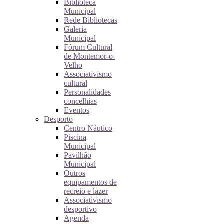
Biblioteca
Municipal
Rede Bibliotecas
Galeria
Municipal
Fórum Cultural
de Montemor-o-
Velho
Associativismo
cultural
Personalidades
concelhias
Eventos
Desporto
Centro Náutico
Piscina
Municipal
Pavilhão
Municipal
Outros
equipamentos de
recreio e lazer
Associativismo
desportivo
Agenda