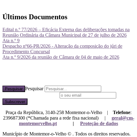
Últimos Documentos
Edital n.º 77/2026 – Eficácia Externa das deliberações tomadas na
Reunião Ordinária da Câmara Municipal de 27 de julho de 2026
Ata n.º 9
Despacho nº66-PR/2026 - Alteração da composição do júri de
Procedimento Concursal
Ata n.º 9/2026 da reunião de Câmara de 04 de maio de 2026
Pesquisar
Pesquisar
Subscreva a nossa newsletter
Praça da República, 3140-258 Montemor-o-Velho |
Telefone
:
239687300 (*Chamada para a rede fixa nacional) |
geral@cm-
montemorvelho.pt
|
Proteção de dados
Município de Montemor-o-Velho © . Todos os direitos reservados.