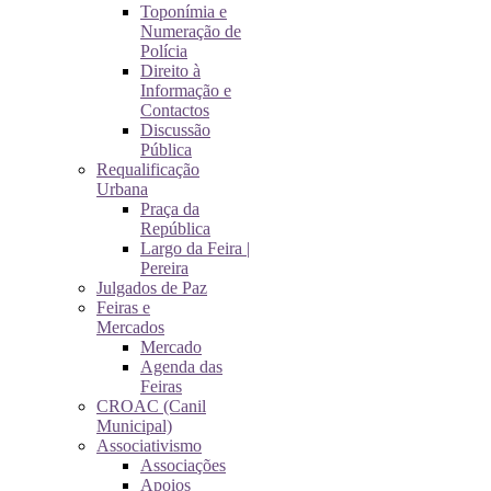
Toponímia e
Numeração de
Polícia
Direito à
Informação e
Contactos
Discussão
Pública
Requalificação
Urbana
Praça da
República
Largo da Feira |
Pereira
Julgados de Paz
Feiras e
Mercados
Mercado
Agenda das
Feiras
CROAC (Canil
Municipal)
Associativismo
Associações
Apoios