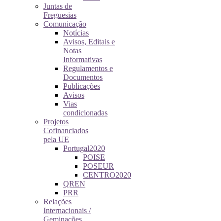
Juntas de
Freguesias
Comunicação
Notícias
Avisos, Editais e
Notas
Informativas
Regulamentos e
Documentos
Publicações
Avisos
Vias
condicionadas
Projetos
Cofinanciados
pela UE
Portugal2020
POISE
POSEUR
CENTRO2020
QREN
PRR
Relações
Internacionais /
Geminações