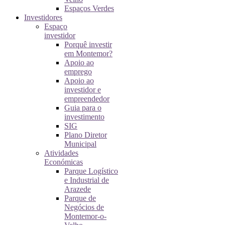
Espaços Verdes
Investidores
Espaço
investidor
Porquê investir
em Montemor?
Apoio ao
emprego
Apoio ao
investidor e
empreendedor
Guia para o
investimento
SIG
Plano Diretor
Municipal
Atividades
Económicas
Parque Logístico
e Industrial de
Arazede
Parque de
Negócios de
Montemor-o-