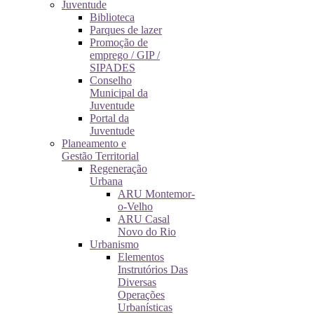
Juventude
Biblioteca
Parques de lazer
Promoção de
emprego / GIP /
SIPADES
Conselho
Municipal da
Juventude
Portal da
Juventude
Planeamento e
Gestão Territorial
Regeneração
Urbana
ARU Montemor-
o-Velho
ARU Casal
Novo do Rio
Urbanismo
Elementos
Instrutórios Das
Diversas
Operações
Urbanísticas