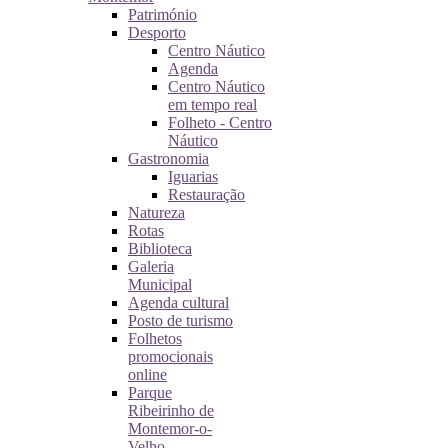
Património
Desporto
Centro Náutico
Agenda
Centro Náutico
em tempo real
Folheto - Centro
Náutico
Gastronomia
Iguarias
Restauração
Natureza
Rotas
Biblioteca
Galeria
Municipal
Agenda cultural
Posto de turismo
Folhetos
promocionais
online
Parque
Ribeirinho de
Montemor-o-
Velho