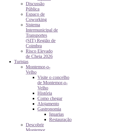
Discussão
Pública
Espaço de
Coworking
Sistema
Intermunicipal de
Transportes
(SIT) Região de
Coimbra
Risco Elevado
de Cheia 2026
Turistas
Montemor-o-
Velho
Visite o concelho
de Montemor-o-
Velho
História
Como chegar
Alojamento
Gastronomia
Iguarias
Restauração
Descobrir
Montemor