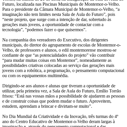
Futuro, localizada nas Piscinas Municipais de Montemor-o-Velho.
Para o presidente da Câmara Municipal de Montemor-o-Velho, “a
imaginação não tem limites nesta Sala de Aula do Futuro”, pois
“neste projeto, que surge com a intenção de dar, sobretudo às
gerações mais jovens, a oportunidade de contactar com a
tecnologia”, "podemos fazer o que quisermos”.
Na companhia dos vereadores do Executivo, dos dirigentes
municipais, do diretor do agrupamento de escolas de Montemor-o-
Velho, de professores e alunos, o edil montemorense mostrou-se
confiante de que “as potencialidades do projeto” vão contribuir
“para mudar muitas coisas em Montemor”, nomeadamente as
possibilidades criativas colocadas ao serviço das gerações mais
jovens com a robótica, a programação, o pensamento computacional
ou com os equipamentos multimédia.
Dirigindo-se aos alunos e alunas que tiveram a oportunidade de
utilizar, pela primeira vez, a Sala de Aula do Futuro, Emílio Torrão
frisou: “Está nas vossas mãos a possibilidade de ajudarem as pessoas
e de construir coisas que podem mudar o futuro. Aproveitem,
estudem, aprendam a brincar e divirtam-se muito”.
No Dia Mundial da Criatividade e da Inovação, três turmas do 4º
ano do Centro Educativo de Montemor-o-Velho deram largas à
imaginação e, através do pensamento computacional e das