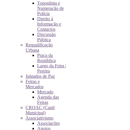
Toponímia e
Numeração de
Polícia
Direito à
Informação e
Contactos
Discussão
Pública
Requalificação
Urbana
Praça da
República
Largo da Feira |
Pereira
Julgados de Paz
Feiras e
Mercados
Mercado
Agenda das
Feiras
CROAC (Canil
Municipal)
Associativismo
Associações
Apoios