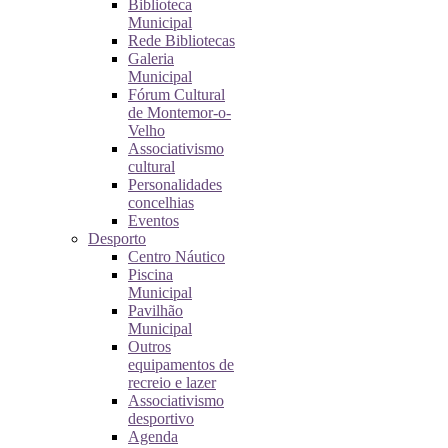
Biblioteca
Municipal
Rede Bibliotecas
Galeria
Municipal
Fórum Cultural
de Montemor-o-
Velho
Associativismo
cultural
Personalidades
concelhias
Eventos
Desporto
Centro Náutico
Piscina
Municipal
Pavilhão
Municipal
Outros
equipamentos de
recreio e lazer
Associativismo
desportivo
Agenda