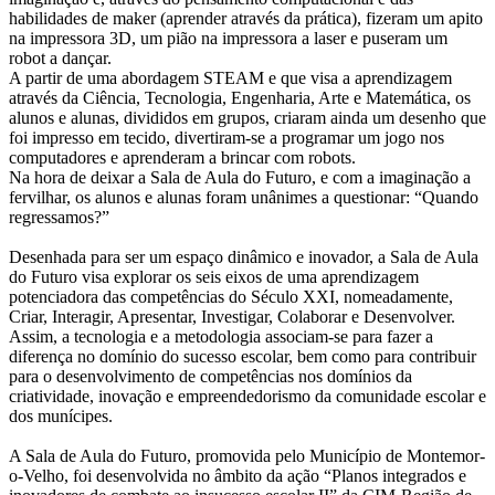
habilidades de maker (aprender através da prática), fizeram um apito
na impressora 3D, um pião na impressora a laser e puseram um
robot a dançar.
A partir de uma abordagem STEAM e que visa a aprendizagem
através da Ciência, Tecnologia, Engenharia, Arte e Matemática, os
alunos e alunas, divididos em grupos, criaram ainda um desenho que
foi impresso em tecido, divertiram-se a programar um jogo nos
computadores e aprenderam a brincar com robots.
Na hora de deixar a Sala de Aula do Futuro, e com a imaginação a
fervilhar, os alunos e alunas foram unânimes a questionar: “Quando
regressamos?”
Desenhada para ser um espaço dinâmico e inovador, a Sala de Aula
do Futuro visa explorar os seis eixos de uma aprendizagem
potenciadora das competências do Século XXI, nomeadamente,
Criar, Interagir, Apresentar, Investigar, Colaborar e Desenvolver.
Assim, a tecnologia e a metodologia associam-se para fazer a
diferença no domínio do sucesso escolar, bem como para contribuir
para o desenvolvimento de competências nos domínios da
criatividade, inovação e empreendedorismo da comunidade escolar e
dos munícipes.
A Sala de Aula do Futuro, promovida pelo Município de Montemor-
o-Velho, foi desenvolvida no âmbito da ação “Planos integrados e