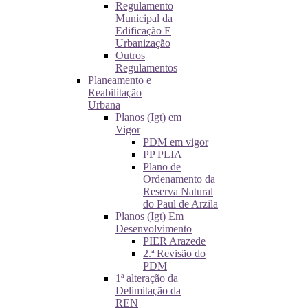
Regulamento
Municipal da
Edificação E
Urbanização
Outros
Regulamentos
Planeamento e
Reabilitação
Urbana
Planos (Igt) em
Vigor
PDM em vigor
PP PLIA
Plano de
Ordenamento da
Reserva Natural
do Paul de Arzila
Planos (Igt) Em
Desenvolvimento
PIER Arazede
2.ª Revisão do
PDM
1ª alteração da
Delimitação da
REN