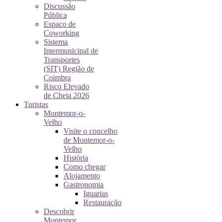
Discussão
Pública
Espaço de
Coworking
Sistema
Intermunicipal de
Transportes
(SIT) Região de
Coimbra
Risco Elevado
de Cheia 2026
Turistas
Montemor-o-
Velho
Visite o concelho
de Montemor-o-
Velho
História
Como chegar
Alojamento
Gastronomia
Iguarias
Restauração
Descobrir
Montemor