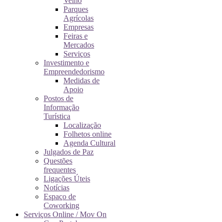
Velho
Parques
Agrícolas
Empresas
Feiras e
Mercados
Serviços
Investimento e
Empreendedorismo
Medidas de
Apoio
Postos de
Informação
Turística
Localização
Folhetos online
Agenda Cultural
Julgados de Paz
Questões
frequentes
Ligações Úteis
Notícias
Espaço de
Coworking
Serviços Online / Mov On