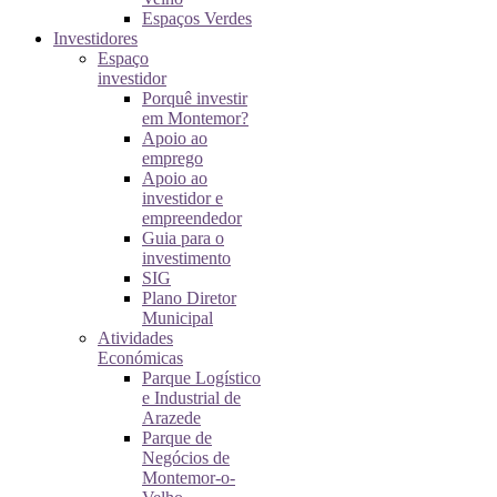
Espaços Verdes
Investidores
Espaço
investidor
Porquê investir
em Montemor?
Apoio ao
emprego
Apoio ao
investidor e
empreendedor
Guia para o
investimento
SIG
Plano Diretor
Municipal
Atividades
Económicas
Parque Logístico
e Industrial de
Arazede
Parque de
Negócios de
Montemor-o-