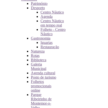
Património
Desporto
Centro Náutico
Agenda
Centro Náutico
em tempo real
Folheto - Centro
Náutico
Gastronomia
Iguarias
Restauração
Natureza
Rotas
Biblioteca
Galeria
Municipal
Agenda cultural
Posto de turismo
Folhetos
promocionais
online
Parque
Ribeirinho de
Montemor-o-
Velho