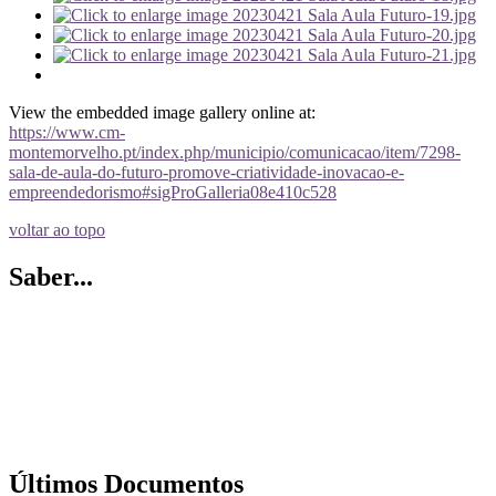
View the embedded image gallery online at:
https://www.cm-
montemorvelho.pt/index.php/municipio/comunicacao/item/7298-
sala-de-aula-do-futuro-promove-criatividade-inovacao-e-
empreendedorismo#sigProGalleria08e410c528
voltar ao topo
Saber...
Últimos Documentos