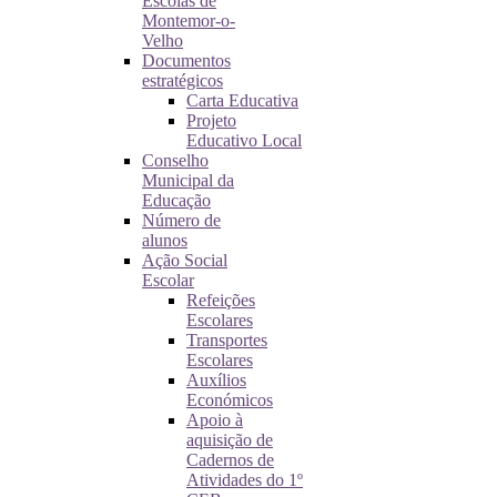
Escolas de
Montemor-o-
Velho
Documentos
estratégicos
Carta Educativa
Projeto
Educativo Local
Conselho
Municipal da
Educação
Número de
alunos
Ação Social
Escolar
Refeições
Escolares
Transportes
Escolares
Auxílios
Económicos
Apoio à
aquisição de
Cadernos de
Atividades do 1º