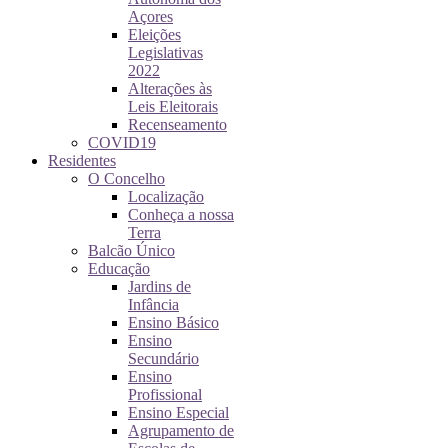
Açores
Eleições
Legislativas
2022
Alterações às
Leis Eleitorais
Recenseamento
COVID19
Residentes
O Concelho
Localização
Conheça a nossa
Terra
Balcão Único
Educação
Jardins de
Infância
Ensino Básico
Ensino
Secundário
Ensino
Profissional
Ensino Especial
Agrupamento de