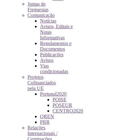
Juntas de
Freguesias
Comunicação
Notícias
Avisos, Editais e
Notas
Informativas
Regulamentos e
Documentos
Publicações
Avisos
Vias
condicionadas
Projetos
Cofinanciados
pela UE
Portugal2020
POISE
POSEUR
CENTRO2020
QREN
PRR
Relações
Internacionais /
Geminações