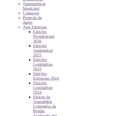
Transparência
Municipal
Contactos
Proteção de
dados
Atos Eleitorais
Eleições
Presidenciais
2026
Eleições
Autárquicas
2025
Eleições
Legislativas
2025
Eleições
Europeias 2024
Eleições
Legislativas
2024
Eleição da
Assembleia
Legislativa da
Região
Autónoma dos