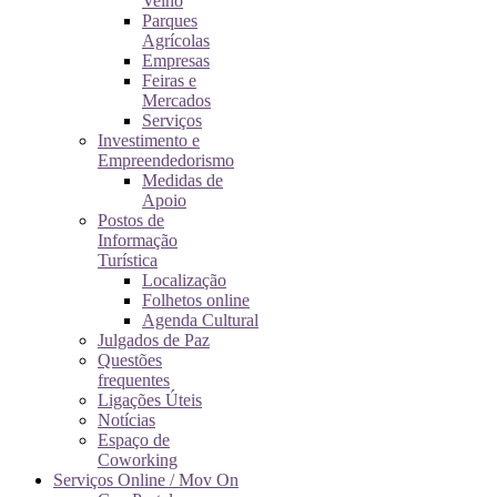
Velho
Parques
Agrícolas
Empresas
Feiras e
Mercados
Serviços
Investimento e
Empreendedorismo
Medidas de
Apoio
Postos de
Informação
Turística
Localização
Folhetos online
Agenda Cultural
Julgados de Paz
Questões
frequentes
Ligações Úteis
Notícias
Espaço de
Coworking
Serviços Online / Mov On