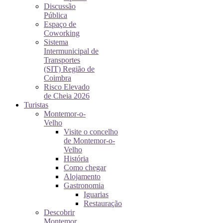
Discussão
Pública
Espaço de
Coworking
Sistema
Intermunicipal de
Transportes
(SIT) Região de
Coimbra
Risco Elevado
de Cheia 2026
Turistas
Montemor-o-
Velho
Visite o concelho
de Montemor-o-
Velho
História
Como chegar
Alojamento
Gastronomia
Iguarias
Restauração
Descobrir
Montemor