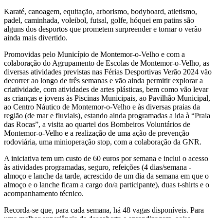
Karaté, canoagem, equitação, arborismo, bodyboard, atletismo,
padel, caminhada, voleibol, futsal, golfe, hóquei em patins são
alguns dos desportos que prometem surpreender e tornar o verão
ainda mais divertido.
Promovidas pelo Município de Montemor-o-Velho e com a
colaboração do Agrupamento de Escolas de Montemor-o-Velho, as
diversas atividades previstas nas Férias Desportivas Verão 2024 vão
decorrer ao longo de três semanas e vão ainda permitir explorar a
criatividade, com atividades de artes plásticas, bem como vão levar
as crianças e jovens às Piscinas Municipais, ao Pavilhão Municipal,
ao Centro Náutico de Montemor-o-Velho e às diversas praias da
região (de mar e fluviais), estando ainda programadas a ida à “Praia
das Rocas”, a visita ao quartel dos Bombeiros Voluntários de
Montemor-o-Velho e a realização de uma ação de prevenção
rodoviária, uma minioperação stop, com a colaboração da GNR.
A iniciativa tem um custo de 60 euros por semana e inclui o acesso
às atividades programadas, seguro, refeições (4 dias/semana -
almoço e lanche da tarde, acrescido de um dia da semana em que o
almoço e o lanche ficam a cargo do/a participante), duas t-shirts e o
acompanhamento técnico.
Recorda-se que, para cada semana, há 48 vagas disponíveis. Para