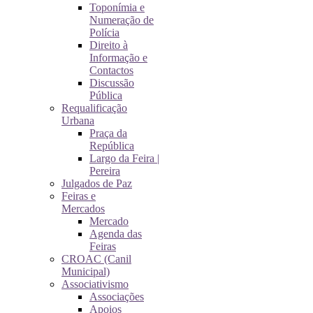
Toponímia e
Numeração de
Polícia
Direito à
Informação e
Contactos
Discussão
Pública
Requalificação
Urbana
Praça da
República
Largo da Feira |
Pereira
Julgados de Paz
Feiras e
Mercados
Mercado
Agenda das
Feiras
CROAC (Canil
Municipal)
Associativismo
Associações
Apoios