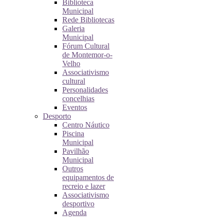
Biblioteca
Municipal
Rede Bibliotecas
Galeria
Municipal
Fórum Cultural
de Montemor-o-
Velho
Associativismo
cultural
Personalidades
concelhias
Eventos
Desporto
Centro Náutico
Piscina
Municipal
Pavilhão
Municipal
Outros
equipamentos de
recreio e lazer
Associativismo
desportivo
Agenda