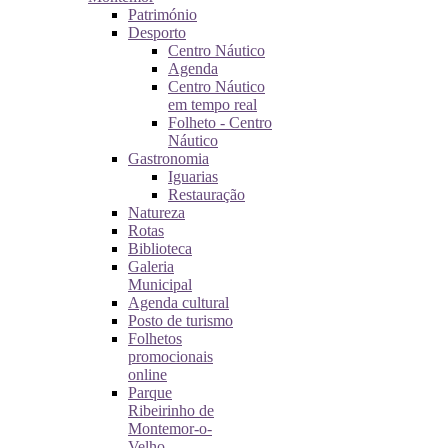
Património
Desporto
Centro Náutico
Agenda
Centro Náutico
em tempo real
Folheto - Centro
Náutico
Gastronomia
Iguarias
Restauração
Natureza
Rotas
Biblioteca
Galeria
Municipal
Agenda cultural
Posto de turismo
Folhetos
promocionais
online
Parque
Ribeirinho de
Montemor-o-
Velho