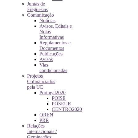
Juntas de
Freguesias
Comunicação
Notícias
Avisos, Editais e
Notas
Informativas
Regulamentos e
Documentos
Publicações
Avisos
Vias
condicionadas
Projetos
Cofinanciados
pela UE
Portugal2020
POISE
POSEUR
CENTRO2020
QREN
PRR
Relações
Internacionais /
Geminações