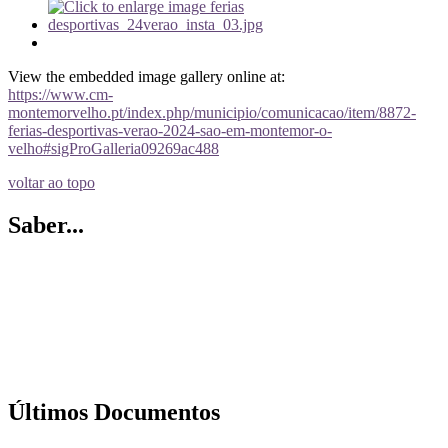
View the embedded image gallery online at:
https://www.cm-
montemorvelho.pt/index.php/municipio/comunicacao/item/8872-
ferias-desportivas-verao-2024-sao-em-montemor-o-
velho#sigProGalleria09269ac488
voltar ao topo
Saber...
Últimos Documentos