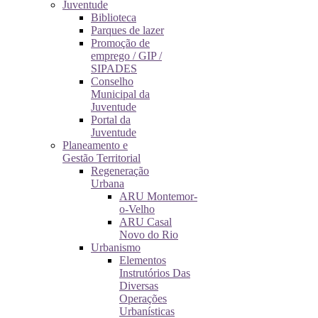
Juventude
Biblioteca
Parques de lazer
Promoção de
emprego / GIP /
SIPADES
Conselho
Municipal da
Juventude
Portal da
Juventude
Planeamento e
Gestão Territorial
Regeneração
Urbana
ARU Montemor-
o-Velho
ARU Casal
Novo do Rio
Urbanismo
Elementos
Instrutórios Das
Diversas
Operações
Urbanísticas