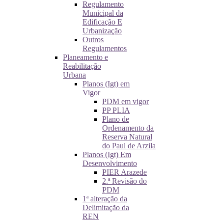
Regulamento
Municipal da
Edificação E
Urbanização
Outros
Regulamentos
Planeamento e
Reabilitação
Urbana
Planos (Igt) em
Vigor
PDM em vigor
PP PLIA
Plano de
Ordenamento da
Reserva Natural
do Paul de Arzila
Planos (Igt) Em
Desenvolvimento
PIER Arazede
2.ª Revisão do
PDM
1ª alteração da
Delimitação da
REN