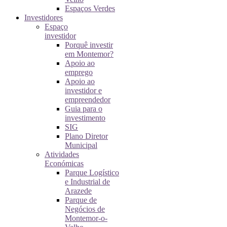
Espaços Verdes
Investidores
Espaço
investidor
Porquê investir
em Montemor?
Apoio ao
emprego
Apoio ao
investidor e
empreendedor
Guia para o
investimento
SIG
Plano Diretor
Municipal
Atividades
Económicas
Parque Logístico
e Industrial de
Arazede
Parque de
Negócios de
Montemor-o-