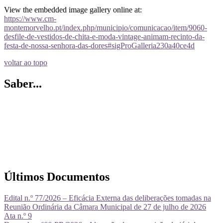
View the embedded image gallery online at:
https://www.cm-
montemorvelho.pt/index.php/municipio/comunicacao/item/9060-
desfile-de-vestidos-de-chita-e-moda-vintage-animam-recinto-da-
festa-de-nossa-senhora-das-dores#sigProGalleria230a40ce4d
voltar ao topo
Saber...
Últimos Documentos
Edital n.º 77/2026 – Eficácia Externa das deliberações tomadas na
Reunião Ordinária da Câmara Municipal de 27 de julho de 2026
Ata n.º 9