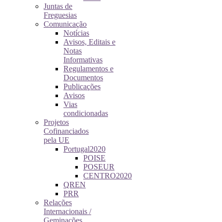
Juntas de
Freguesias
Comunicação
Notícias
Avisos, Editais e
Notas
Informativas
Regulamentos e
Documentos
Publicações
Avisos
Vias
condicionadas
Projetos
Cofinanciados
pela UE
Portugal2020
POISE
POSEUR
CENTRO2020
QREN
PRR
Relações
Internacionais /
Geminações