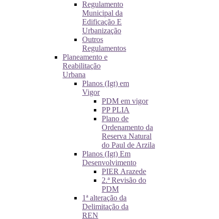
Regulamento
Municipal da
Edificação E
Urbanização
Outros
Regulamentos
Planeamento e
Reabilitação
Urbana
Planos (Igt) em
Vigor
PDM em vigor
PP PLIA
Plano de
Ordenamento da
Reserva Natural
do Paul de Arzila
Planos (Igt) Em
Desenvolvimento
PIER Arazede
2.ª Revisão do
PDM
1ª alteração da
Delimitação da
REN