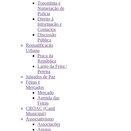
Toponímia e
Numeração de
Polícia
Direito à
Informação e
Contactos
Discussão
Pública
Requalificação
Urbana
Praça da
República
Largo da Feira |
Pereira
Julgados de Paz
Feiras e
Mercados
Mercado
Agenda das
Feiras
CROAC (Canil
Municipal)
Associativismo
Associações
Apoios