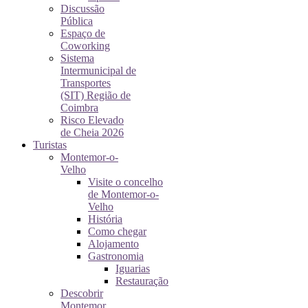
Discussão
Pública
Espaço de
Coworking
Sistema
Intermunicipal de
Transportes
(SIT) Região de
Coimbra
Risco Elevado
de Cheia 2026
Turistas
Montemor-o-
Velho
Visite o concelho
de Montemor-o-
Velho
História
Como chegar
Alojamento
Gastronomia
Iguarias
Restauração
Descobrir
Montemor