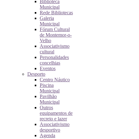
Biblioteca
Municipal
Rede Bibliotecas
Galeria
Municipal
Fórum Cultural
de Montemor-o-
Velho
Associativismo
cultural
Personalidades
concelhias
Eventos
Desporto
Centro Náutico
Piscina
Municipal
Pavilhão
Municipal
Outros
equipamentos de
recreio e lazer
Associativismo
desportivo
Agenda