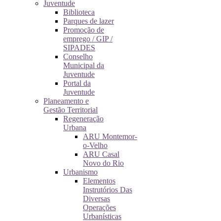
Juventude
Biblioteca
Parques de lazer
Promoção de
emprego / GIP /
SIPADES
Conselho
Municipal da
Juventude
Portal da
Juventude
Planeamento e
Gestão Territorial
Regeneração
Urbana
ARU Montemor-
o-Velho
ARU Casal
Novo do Rio
Urbanismo
Elementos
Instrutórios Das
Diversas
Operações
Urbanísticas