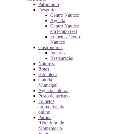
Património
Desporto
Centro Náutico
Agenda
Centro Náutico
em tempo real
Folheto - Centro
Náutico
Gastronomia
Iguarias
Restauração
Natureza
Rotas
Biblioteca
Galeria
Municipal
Agenda cultural
Posto de turismo
Folhetos
promocionais
online
Parque
Ribeirinho de
Montemor-o-
Velho