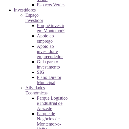
Espaços Verdes
Investidores
Espaço
investidor
Porquê investir
em Montemor?
Apoio ao
emprego
Apoio ao
investidor e
empreendedor
Guia para o
investimento
SIG
Plano Diretor
Municipal
Atividades
Económicas
Parque Logístico
e Industrial de
Arazede
Parque de
Negócios de
Montemor-o-