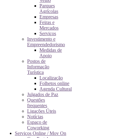
Velho
Parques
Agrícolas
Empresas
Feiras e
Mercados
Serviços
Investimento e
Empreendedorismo
Medidas de
Apoio
Postos de
Informação
Turística
Localização
Folhetos online
Agenda Cultural
Julgados de Paz
Questões
frequentes
Ligações Úteis
Notícias
Espaço de
Coworking
Serviços Online / Mov On