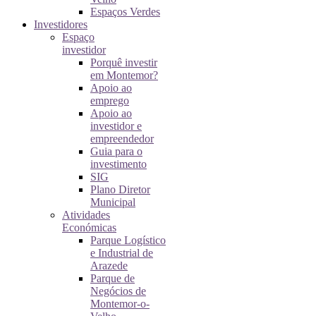
Espaços Verdes
Investidores
Espaço
investidor
Porquê investir
em Montemor?
Apoio ao
emprego
Apoio ao
investidor e
empreendedor
Guia para o
investimento
SIG
Plano Diretor
Municipal
Atividades
Económicas
Parque Logístico
e Industrial de
Arazede
Parque de
Negócios de
Montemor-o-