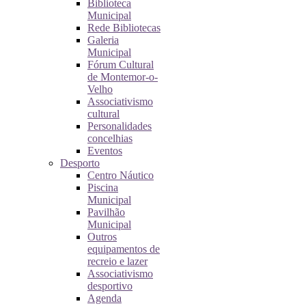
Biblioteca
Municipal
Rede Bibliotecas
Galeria
Municipal
Fórum Cultural
de Montemor-o-
Velho
Associativismo
cultural
Personalidades
concelhias
Eventos
Desporto
Centro Náutico
Piscina
Municipal
Pavilhão
Municipal
Outros
equipamentos de
recreio e lazer
Associativismo
desportivo
Agenda