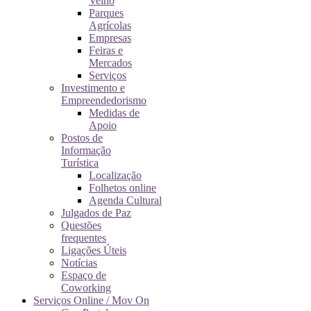
Velho
Parques
Agrícolas
Empresas
Feiras e
Mercados
Serviços
Investimento e
Empreendedorismo
Medidas de
Apoio
Postos de
Informação
Turística
Localização
Folhetos online
Agenda Cultural
Julgados de Paz
Questões
frequentes
Ligações Úteis
Notícias
Espaço de
Coworking
Serviços Online / Mov On