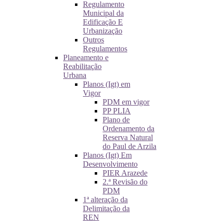
Regulamento
Municipal da
Edificação E
Urbanização
Outros
Regulamentos
Planeamento e
Reabilitação
Urbana
Planos (Igt) em
Vigor
PDM em vigor
PP PLIA
Plano de
Ordenamento da
Reserva Natural
do Paul de Arzila
Planos (Igt) Em
Desenvolvimento
PIER Arazede
2.ª Revisão do
PDM
1ª alteração da
Delimitação da
REN