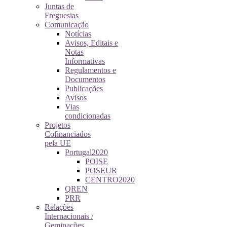
Juntas de
Freguesias
Comunicação
Notícias
Avisos, Editais e
Notas
Informativas
Regulamentos e
Documentos
Publicações
Avisos
Vias
condicionadas
Projetos
Cofinanciados
pela UE
Portugal2020
POISE
POSEUR
CENTRO2020
QREN
PRR
Relações
Internacionais /
Geminações