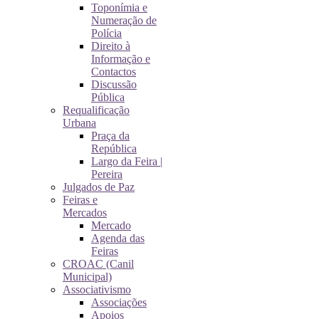
Toponímia e
Numeração de
Polícia
Direito à
Informação e
Contactos
Discussão
Pública
Requalificação
Urbana
Praça da
República
Largo da Feira |
Pereira
Julgados de Paz
Feiras e
Mercados
Mercado
Agenda das
Feiras
CROAC (Canil
Municipal)
Associativismo
Associações
Apoios