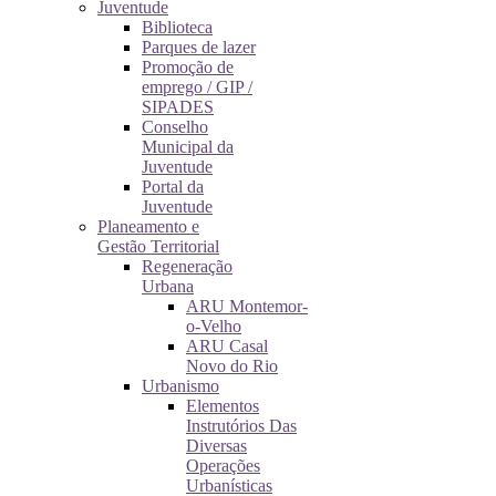
Juventude
Biblioteca
Parques de lazer
Promoção de
emprego / GIP /
SIPADES
Conselho
Municipal da
Juventude
Portal da
Juventude
Planeamento e
Gestão Territorial
Regeneração
Urbana
ARU Montemor-
o-Velho
ARU Casal
Novo do Rio
Urbanismo
Elementos
Instrutórios Das
Diversas
Operações
Urbanísticas