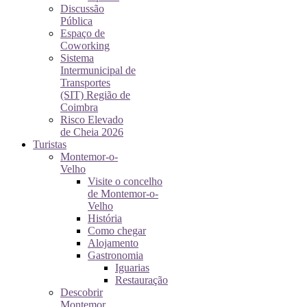
Discussão
Pública
Espaço de
Coworking
Sistema
Intermunicipal de
Transportes
(SIT) Região de
Coimbra
Risco Elevado
de Cheia 2026
Turistas
Montemor-o-
Velho
Visite o concelho
de Montemor-o-
Velho
História
Como chegar
Alojamento
Gastronomia
Iguarias
Restauração
Descobrir
Montemor