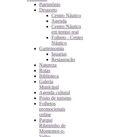
Património
Desporto
Centro Náutico
Agenda
Centro Náutico
em tempo real
Folheto - Centro
Náutico
Gastronomia
Iguarias
Restauração
Natureza
Rotas
Biblioteca
Galeria
Municipal
Agenda cultural
Posto de turismo
Folhetos
promocionais
online
Parque
Ribeirinho de
Montemor-o-
Velho