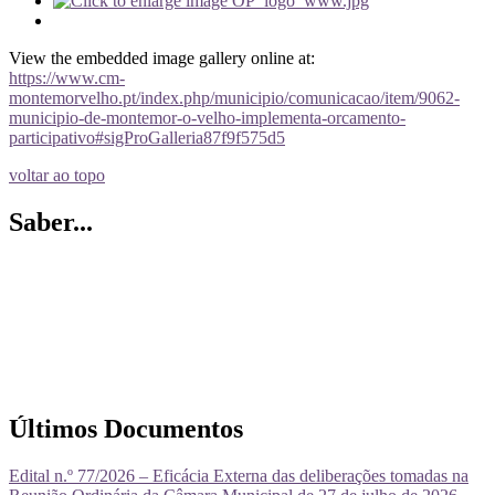
View the embedded image gallery online at:
https://www.cm-
montemorvelho.pt/index.php/municipio/comunicacao/item/9062-
municipio-de-montemor-o-velho-implementa-orcamento-
participativo#sigProGalleria87f9f575d5
voltar ao topo
Saber...
Últimos Documentos
Edital n.º 77/2026 – Eficácia Externa das deliberações tomadas na