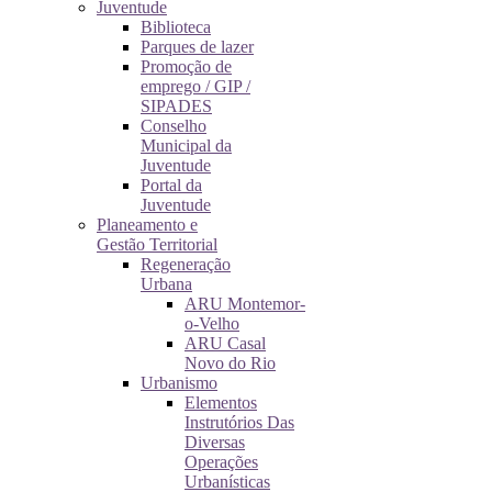
Juventude
Biblioteca
Parques de lazer
Promoção de
emprego / GIP /
SIPADES
Conselho
Municipal da
Juventude
Portal da
Juventude
Planeamento e
Gestão Territorial
Regeneração
Urbana
ARU Montemor-
o-Velho
ARU Casal
Novo do Rio
Urbanismo
Elementos
Instrutórios Das
Diversas
Operações
Urbanísticas