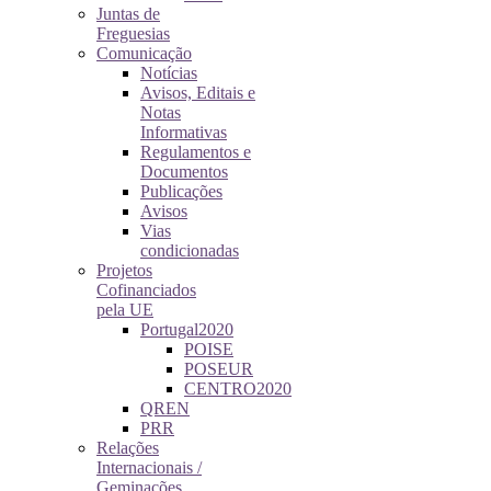
Juntas de
Freguesias
Comunicação
Notícias
Avisos, Editais e
Notas
Informativas
Regulamentos e
Documentos
Publicações
Avisos
Vias
condicionadas
Projetos
Cofinanciados
pela UE
Portugal2020
POISE
POSEUR
CENTRO2020
QREN
PRR
Relações
Internacionais /
Geminações