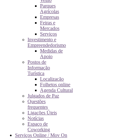
Velho
Parques
Agrícolas
Empresas
Feiras e
Mercados
Serviços
Investimento e
Empreendedorismo
Medidas de
Apoio
Postos de
Informação
Turística
Localização
Folhetos online
Agenda Cultural
Julgados de Paz
Questões
frequentes
Ligações Úteis
Notícias
Espaço de
Coworking
Serviços Online / Mov On