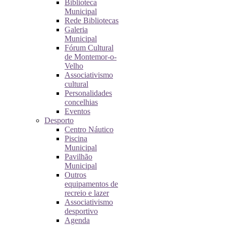
Biblioteca
Municipal
Rede Bibliotecas
Galeria
Municipal
Fórum Cultural
de Montemor-o-
Velho
Associativismo
cultural
Personalidades
concelhias
Eventos
Desporto
Centro Náutico
Piscina
Municipal
Pavilhão
Municipal
Outros
equipamentos de
recreio e lazer
Associativismo
desportivo
Agenda