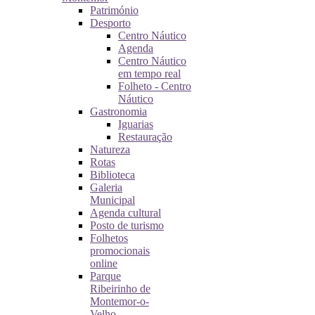
Património
Desporto
Centro Náutico
Agenda
Centro Náutico
em tempo real
Folheto - Centro
Náutico
Gastronomia
Iguarias
Restauração
Natureza
Rotas
Biblioteca
Galeria
Municipal
Agenda cultural
Posto de turismo
Folhetos
promocionais
online
Parque
Ribeirinho de
Montemor-o-
Velho