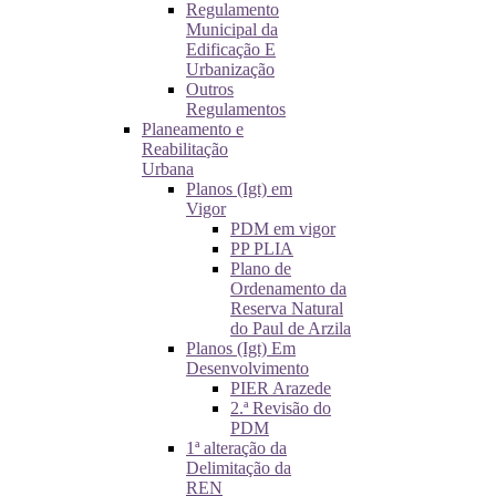
Regulamento
Municipal da
Edificação E
Urbanização
Outros
Regulamentos
Planeamento e
Reabilitação
Urbana
Planos (Igt) em
Vigor
PDM em vigor
PP PLIA
Plano de
Ordenamento da
Reserva Natural
do Paul de Arzila
Planos (Igt) Em
Desenvolvimento
PIER Arazede
2.ª Revisão do
PDM
1ª alteração da
Delimitação da
REN