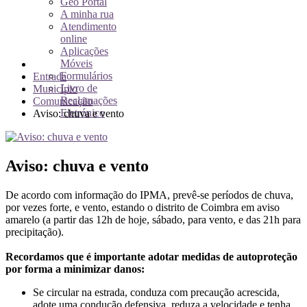
Geo Portal
A minha rua
Atendimento
online
Aplicações
Móveis
Formulários
Entrada
Livro de
Município
Reclamações
Comunicação
Eletrónico
Aviso: chuva e vento
Aviso: chuva e vento
De acordo com informação do IPMA, prevê-se períodos de chuva,
por vezes forte, e vento, estando o distrito de Coimbra em aviso
amarelo (a partir das 12h de hoje, sábado, para vento, e das 21h para
precipitação).
Recordamos que é importante adotar medidas de autoproteção
por forma a minimizar danos:
Se circular na estrada, conduza com precaução acrescida,
adote uma condução defensiva, reduza a velocidade e tenha