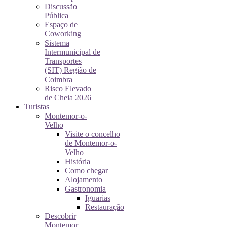
Discussão
Pública
Espaço de
Coworking
Sistema
Intermunicipal de
Transportes
(SIT) Região de
Coimbra
Risco Elevado
de Cheia 2026
Turistas
Montemor-o-
Velho
Visite o concelho
de Montemor-o-
Velho
História
Como chegar
Alojamento
Gastronomia
Iguarias
Restauração
Descobrir
Montemor