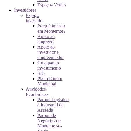
Espaços Verdes
Investidores
Espaço
investidor
Porquê investir
em Montemor?
Apoio ao
emprego
Apoio ao
investidor e
empreendedor
Guia para o
investimento
SIG
Plano Diretor
Municipal
Atividades
Económicas
Parque Logístico
e Industrial de
Arazede
Parque de
Negócios de
Montemor-o-