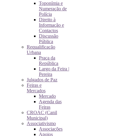
Toponímia e
Numeração de
Polícia
Direito à
Informação e
Contactos
Discussão
Pública
Requalificação
Urbana
Praça da
República
Largo da Feira |
Pereira
Julgados de Paz
Feiras e
Mercados
Mercado
Agenda das
Feiras
CROAC (Canil
Municipal)
Associativismo
Associações
Apoios