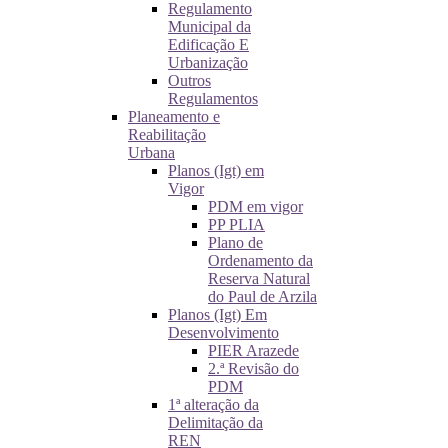
Regulamento
Municipal da
Edificação E
Urbanização
Outros
Regulamentos
Planeamento e
Reabilitação
Urbana
Planos (Igt) em
Vigor
PDM em vigor
PP PLIA
Plano de
Ordenamento da
Reserva Natural
do Paul de Arzila
Planos (Igt) Em
Desenvolvimento
PIER Arazede
2.ª Revisão do
PDM
1ª alteração da
Delimitação da
REN