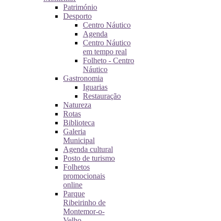
Património
Desporto
Centro Náutico
Agenda
Centro Náutico
em tempo real
Folheto - Centro
Náutico
Gastronomia
Iguarias
Restauração
Natureza
Rotas
Biblioteca
Galeria
Municipal
Agenda cultural
Posto de turismo
Folhetos
promocionais
online
Parque
Ribeirinho de
Montemor-o-
Velho