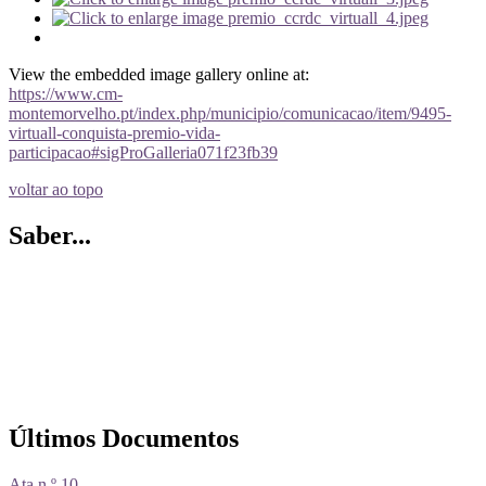
View the embedded image gallery online at:
https://www.cm-
montemorvelho.pt/index.php/municipio/comunicacao/item/9495-
virtuall-conquista-premio-vida-
participacao#sigProGalleria071f23fb39
voltar ao topo
Saber...
Últimos Documentos
Ata n.º 10