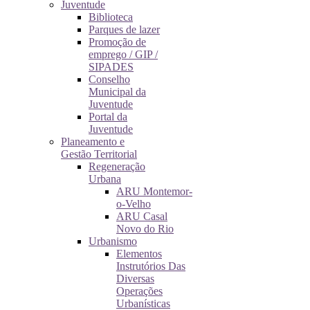
Juventude
Biblioteca
Parques de lazer
Promoção de
emprego / GIP /
SIPADES
Conselho
Municipal da
Juventude
Portal da
Juventude
Planeamento e
Gestão Territorial
Regeneração
Urbana
ARU Montemor-
o-Velho
ARU Casal
Novo do Rio
Urbanismo
Elementos
Instrutórios Das
Diversas
Operações
Urbanísticas