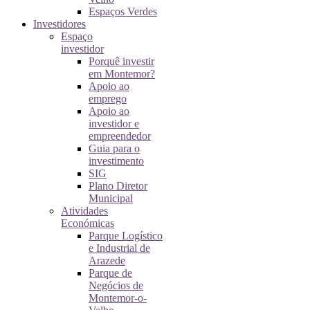
Espaços Verdes
Investidores
Espaço
investidor
Porquê investir
em Montemor?
Apoio ao
emprego
Apoio ao
investidor e
empreendedor
Guia para o
investimento
SIG
Plano Diretor
Municipal
Atividades
Económicas
Parque Logístico
e Industrial de
Arazede
Parque de
Negócios de
Montemor-o-