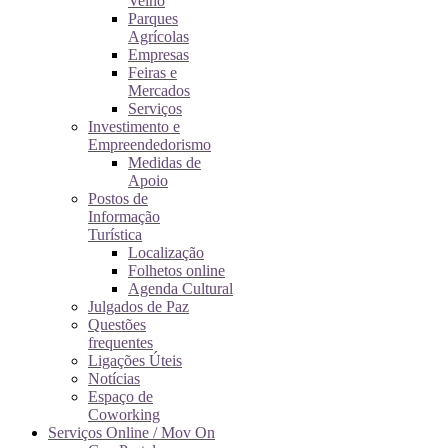
Velho
Parques
Agrícolas
Empresas
Feiras e
Mercados
Serviços
Investimento e
Empreendedorismo
Medidas de
Apoio
Postos de
Informação
Turística
Localização
Folhetos online
Agenda Cultural
Julgados de Paz
Questões
frequentes
Ligações Úteis
Notícias
Espaço de
Coworking
Serviços Online / Mov On