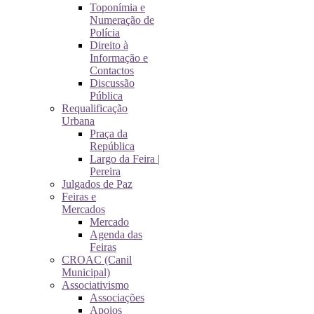
Toponímia e
Numeração de
Polícia
Direito à
Informação e
Contactos
Discussão
Pública
Requalificação
Urbana
Praça da
República
Largo da Feira |
Pereira
Julgados de Paz
Feiras e
Mercados
Mercado
Agenda das
Feiras
CROAC (Canil
Municipal)
Associativismo
Associações
Apoios