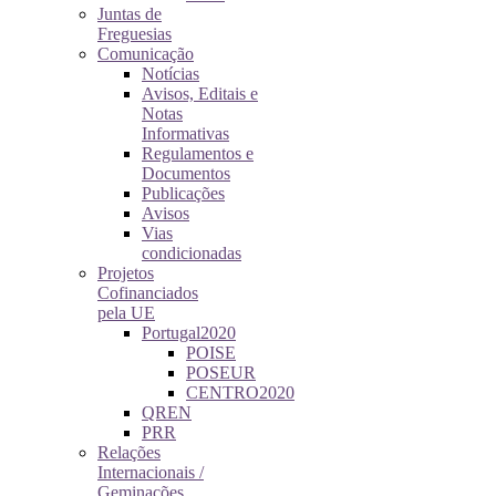
Juntas de
Freguesias
Comunicação
Notícias
Avisos, Editais e
Notas
Informativas
Regulamentos e
Documentos
Publicações
Avisos
Vias
condicionadas
Projetos
Cofinanciados
pela UE
Portugal2020
POISE
POSEUR
CENTRO2020
QREN
PRR
Relações
Internacionais /
Geminações