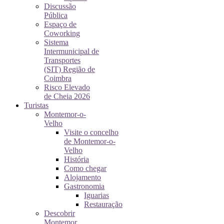
Discussão
Pública
Espaço de
Coworking
Sistema
Intermunicipal de
Transportes
(SIT) Região de
Coimbra
Risco Elevado
de Cheia 2026
Turistas
Montemor-o-
Velho
Visite o concelho
de Montemor-o-
Velho
História
Como chegar
Alojamento
Gastronomia
Iguarias
Restauração
Descobrir
Montemor