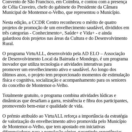
Convento de São Francisco, em Coimbra, e contou com a presença
de Célia Craveiro, chefe do gabinete do Presidente da Câmara
Municipal de Montemor-o-Velho, que representou o Município.
Nesta edição, a CCDR Centro reconheceu o mérito de quatro
projetos de promoção de um envelhecimento saudável, divididos em
três categorias - Conhecimento+, Saúde+ e Vida+ - e ainda
galardoou dois projetos nas áreas da Cultura e do Desenvolvimento
Rural.
O programa VirtuALL, desenvolvido pela AD ELO – Associação
de Desenvolvimento Local da Bairrada e Mondego, é um programa
inovador que utiliza tecnologia e atividades interativas para
promover um envelhecimento ativo e saudável. Ao longo dos
últimos anos, o projeto tem proporcionado momentos de estimulação
física e cognitiva, socialização e acompanhamento para os seniores
do concelho de Montemor-o-Velho.
Totalmente gratuito, o programa combina atividades lúdicas e
dinâmicas que desafiam a garra, resistência e fibra dos participantes,
promovendo bem-estar e qualidade de vida.
O prémio atribuído ao VirtuALL reforça a importância da estratégia
de valorização do envelhecimento ativo promovida pelo Município
de Montemor-o-Velho, que tem apostado em iniciativas
diferenciadoras para a população sénior, garantindo experiências