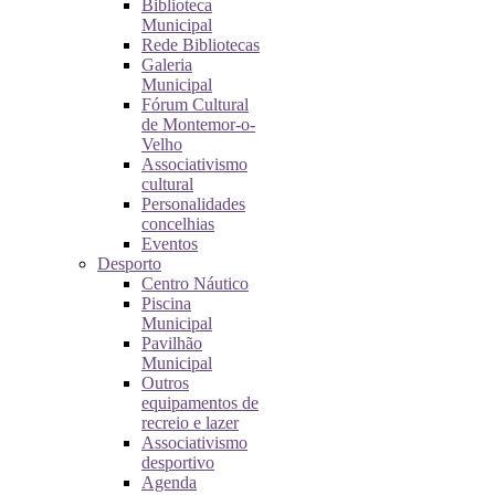
Biblioteca
Municipal
Rede Bibliotecas
Galeria
Municipal
Fórum Cultural
de Montemor-o-
Velho
Associativismo
cultural
Personalidades
concelhias
Eventos
Desporto
Centro Náutico
Piscina
Municipal
Pavilhão
Municipal
Outros
equipamentos de
recreio e lazer
Associativismo
desportivo
Agenda