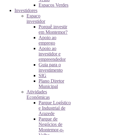
Espaços Verdes
Investidores
Espaço
investidor
Porquê investir
em Montemor?
Apoio ao
emprego
Apoio ao
investidor e
empreendedor
Guia para o
investimento
SIG
Plano Diretor
Municipal
Atividades
Económicas
Parque Logístico
e Industrial de
Arazede
Parque de
Negócios de
Montemor-o-