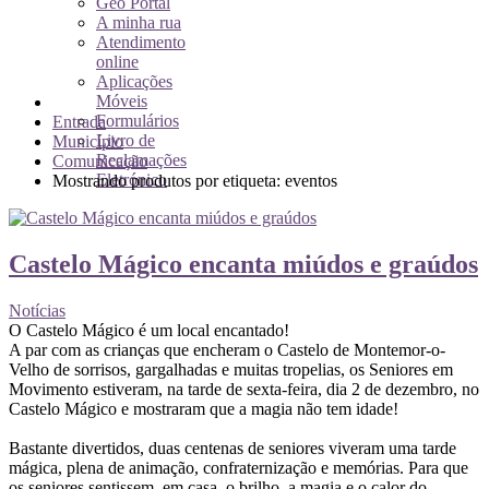
Geo Portal
A minha rua
Atendimento
online
Aplicações
Móveis
Formulários
Entrada
Livro de
Município
Reclamações
Comunicação
Eletrónico
Mostrando produtos por etiqueta: eventos
Castelo Mágico encanta miúdos e graúdos
Notícias
O Castelo Mágico é um local encantado!
A par com as crianças que encheram o Castelo de Montemor-o-
Velho de sorrisos, gargalhadas e muitas tropelias, os Seniores em
Movimento estiveram, na tarde de sexta-feira, dia 2 de dezembro, no
Castelo Mágico e mostraram que a magia não tem idade!
Bastante divertidos, duas centenas de seniores viveram uma tarde
mágica, plena de animação, confraternização e memórias. Para que
os seniores sentissem, em casa, o brilho, a magia e o calor do