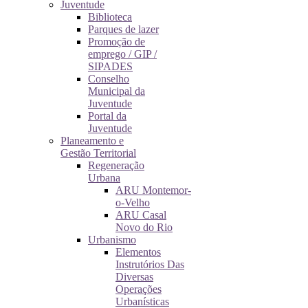
Juventude
Biblioteca
Parques de lazer
Promoção de
emprego / GIP /
SIPADES
Conselho
Municipal da
Juventude
Portal da
Juventude
Planeamento e
Gestão Territorial
Regeneração
Urbana
ARU Montemor-
o-Velho
ARU Casal
Novo do Rio
Urbanismo
Elementos
Instrutórios Das
Diversas
Operações
Urbanísticas