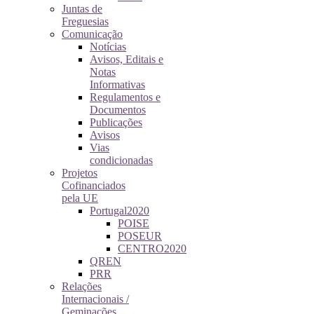
Juntas de
Freguesias
Comunicação
Notícias
Avisos, Editais e
Notas
Informativas
Regulamentos e
Documentos
Publicações
Avisos
Vias
condicionadas
Projetos
Cofinanciados
pela UE
Portugal2020
POISE
POSEUR
CENTRO2020
QREN
PRR
Relações
Internacionais /
Geminações