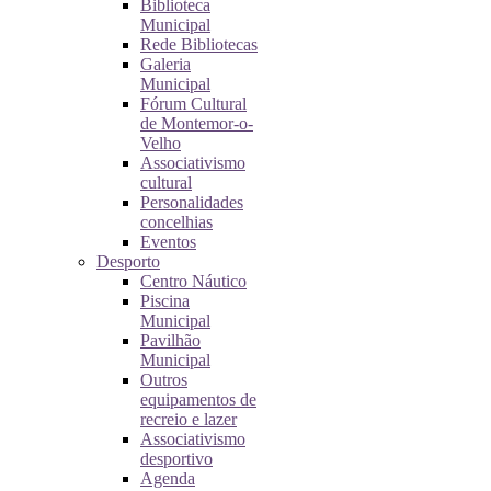
Biblioteca
Municipal
Rede Bibliotecas
Galeria
Municipal
Fórum Cultural
de Montemor-o-
Velho
Associativismo
cultural
Personalidades
concelhias
Eventos
Desporto
Centro Náutico
Piscina
Municipal
Pavilhão
Municipal
Outros
equipamentos de
recreio e lazer
Associativismo
desportivo
Agenda