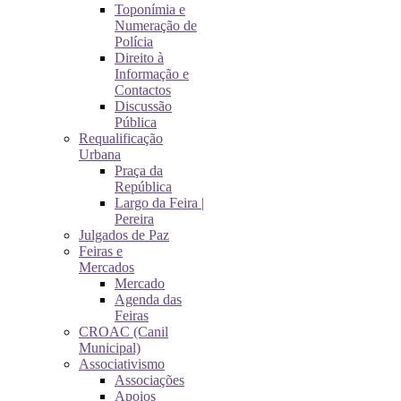
Toponímia e
Numeração de
Polícia
Direito à
Informação e
Contactos
Discussão
Pública
Requalificação
Urbana
Praça da
República
Largo da Feira |
Pereira
Julgados de Paz
Feiras e
Mercados
Mercado
Agenda das
Feiras
CROAC (Canil
Municipal)
Associativismo
Associações
Apoios