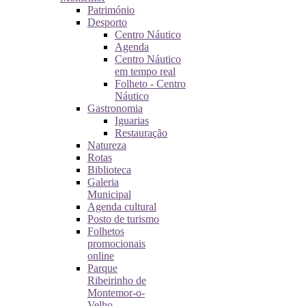
Património
Desporto
Centro Náutico
Agenda
Centro Náutico
em tempo real
Folheto - Centro
Náutico
Gastronomia
Iguarias
Restauração
Natureza
Rotas
Biblioteca
Galeria
Municipal
Agenda cultural
Posto de turismo
Folhetos
promocionais
online
Parque
Ribeirinho de
Montemor-o-
Velho