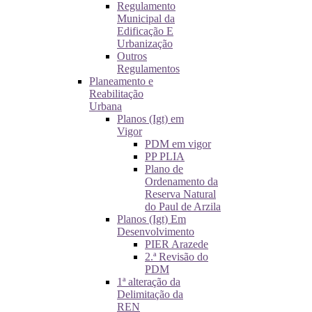
Regulamento
Municipal da
Edificação E
Urbanização
Outros
Regulamentos
Planeamento e
Reabilitação
Urbana
Planos (Igt) em
Vigor
PDM em vigor
PP PLIA
Plano de
Ordenamento da
Reserva Natural
do Paul de Arzila
Planos (Igt) Em
Desenvolvimento
PIER Arazede
2.ª Revisão do
PDM
1ª alteração da
Delimitação da
REN