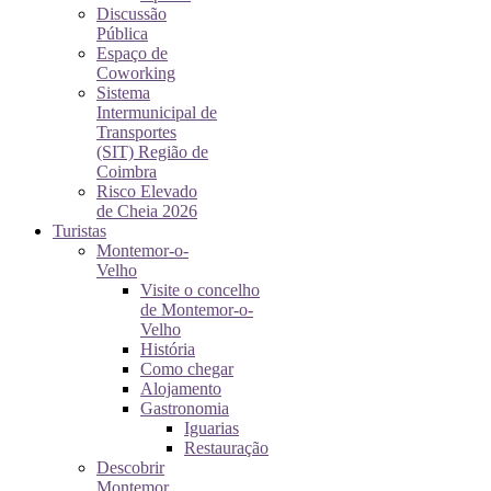
Discussão
Pública
Espaço de
Coworking
Sistema
Intermunicipal de
Transportes
(SIT) Região de
Coimbra
Risco Elevado
de Cheia 2026
Turistas
Montemor-o-
Velho
Visite o concelho
de Montemor-o-
Velho
História
Como chegar
Alojamento
Gastronomia
Iguarias
Restauração
Descobrir
Montemor