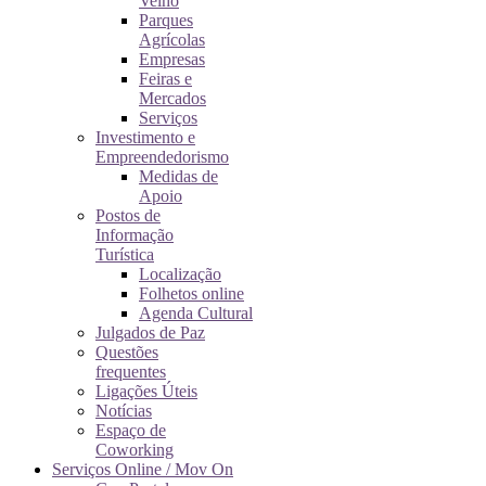
Velho
Parques
Agrícolas
Empresas
Feiras e
Mercados
Serviços
Investimento e
Empreendedorismo
Medidas de
Apoio
Postos de
Informação
Turística
Localização
Folhetos online
Agenda Cultural
Julgados de Paz
Questões
frequentes
Ligações Úteis
Notícias
Espaço de
Coworking
Serviços Online / Mov On