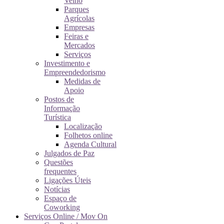
Velho
Parques
Agrícolas
Empresas
Feiras e
Mercados
Serviços
Investimento e
Empreendedorismo
Medidas de
Apoio
Postos de
Informação
Turística
Localização
Folhetos online
Agenda Cultural
Julgados de Paz
Questões
frequentes
Ligações Úteis
Notícias
Espaço de
Coworking
Serviços Online / Mov On