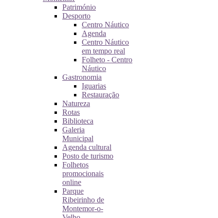
Património
Desporto
Centro Náutico
Agenda
Centro Náutico
em tempo real
Folheto - Centro
Náutico
Gastronomia
Iguarias
Restauração
Natureza
Rotas
Biblioteca
Galeria
Municipal
Agenda cultural
Posto de turismo
Folhetos
promocionais
online
Parque
Ribeirinho de
Montemor-o-
Velho