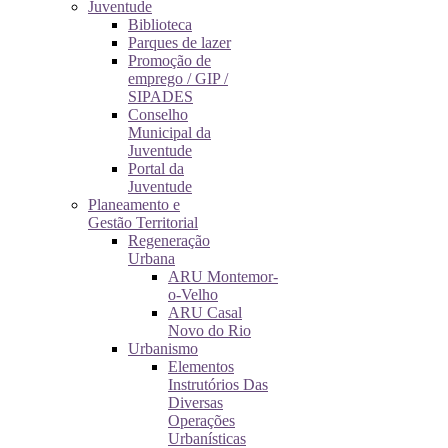
Juventude
Biblioteca
Parques de lazer
Promoção de
emprego / GIP /
SIPADES
Conselho
Municipal da
Juventude
Portal da
Juventude
Planeamento e
Gestão Territorial
Regeneração
Urbana
ARU Montemor-
o-Velho
ARU Casal
Novo do Rio
Urbanismo
Elementos
Instrutórios Das
Diversas
Operações
Urbanísticas