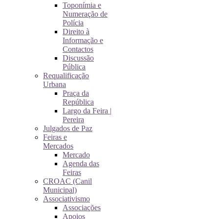
Toponímia e
Numeração de
Polícia
Direito à
Informação e
Contactos
Discussão
Pública
Requalificação
Urbana
Praça da
República
Largo da Feira |
Pereira
Julgados de Paz
Feiras e
Mercados
Mercado
Agenda das
Feiras
CROAC (Canil
Municipal)
Associativismo
Associações
Apoios