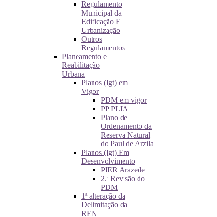
Regulamento
Municipal da
Edificação E
Urbanização
Outros
Regulamentos
Planeamento e
Reabilitação
Urbana
Planos (Igt) em
Vigor
PDM em vigor
PP PLIA
Plano de
Ordenamento da
Reserva Natural
do Paul de Arzila
Planos (Igt) Em
Desenvolvimento
PIER Arazede
2.ª Revisão do
PDM
1ª alteração da
Delimitação da
REN