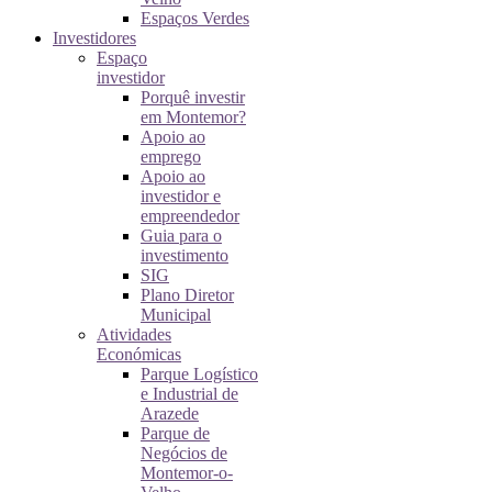
Espaços Verdes
Investidores
Espaço
investidor
Porquê investir
em Montemor?
Apoio ao
emprego
Apoio ao
investidor e
empreendedor
Guia para o
investimento
SIG
Plano Diretor
Municipal
Atividades
Económicas
Parque Logístico
e Industrial de
Arazede
Parque de
Negócios de
Montemor-o-