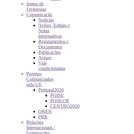
Juntas de
Freguesias
Comunicação
Notícias
Avisos, Editais e
Notas
Informativas
Regulamentos e
Documentos
Publicações
Avisos
Vias
condicionadas
Projetos
Cofinanciados
pela UE
Portugal2020
POISE
POSEUR
CENTRO2020
QREN
PRR
Relações
Internacionais /
Geminações