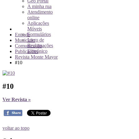
Geo Portal
A minha rua
Atendimento
online
Aplicações
Móveis
Formulários
Entrada
Livro de
Município
Reclamações
Comunicação
Eletrónico
Publicações
Revista Monte Mayor
#10
#10
Ver Revista »
voltar ao topo