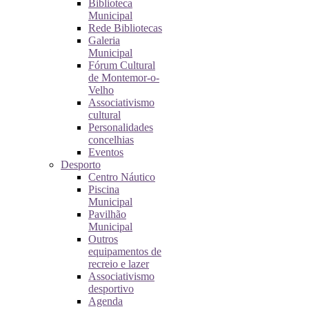
Biblioteca
Municipal
Rede Bibliotecas
Galeria
Municipal
Fórum Cultural
de Montemor-o-
Velho
Associativismo
cultural
Personalidades
concelhias
Eventos
Desporto
Centro Náutico
Piscina
Municipal
Pavilhão
Municipal
Outros
equipamentos de
recreio e lazer
Associativismo
desportivo
Agenda