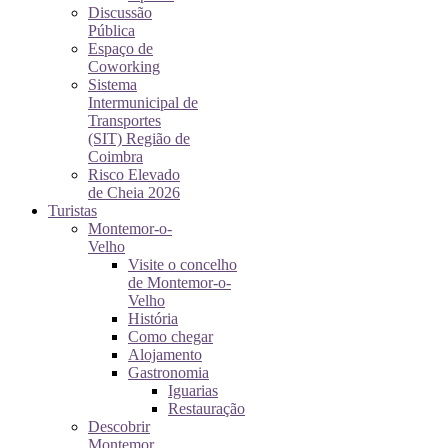
Discussão
Pública
Espaço de
Coworking
Sistema
Intermunicipal de
Transportes
(SIT) Região de
Coimbra
Risco Elevado
de Cheia 2026
Turistas
Montemor-o-
Velho
Visite o concelho
de Montemor-o-
Velho
História
Como chegar
Alojamento
Gastronomia
Iguarias
Restauração
Descobrir
Montemor