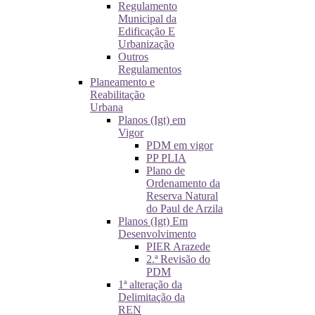
Regulamento
Municipal da
Edificação E
Urbanização
Outros
Regulamentos
Planeamento e
Reabilitação
Urbana
Planos (Igt) em
Vigor
PDM em vigor
PP PLIA
Plano de
Ordenamento da
Reserva Natural
do Paul de Arzila
Planos (Igt) Em
Desenvolvimento
PIER Arazede
2.ª Revisão do
PDM
1ª alteração da
Delimitação da
REN