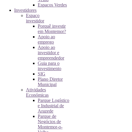
Espaços Verdes
Investidores
Espaço
investidor
Porquê investir
em Montemor?
Apoio ao
emprego
Apoio ao
investidor e
empreendedor
Guia para o
investimento
SIG
Plano Diretor
Municipal
Atividades
Económicas
Parque Logístico
e Industrial de
Arazede
Parque de
Negócios de
Montemor-o-