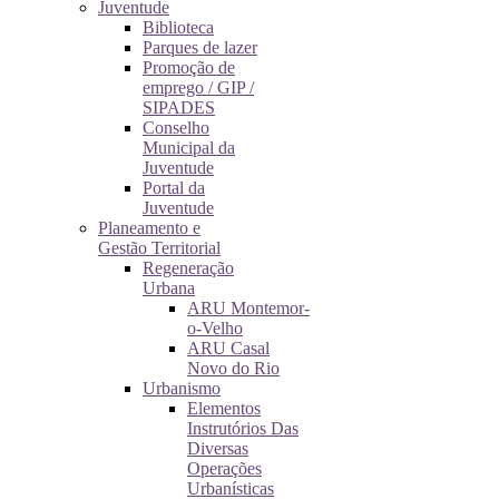
Juventude
Biblioteca
Parques de lazer
Promoção de
emprego / GIP /
SIPADES
Conselho
Municipal da
Juventude
Portal da
Juventude
Planeamento e
Gestão Territorial
Regeneração
Urbana
ARU Montemor-
o-Velho
ARU Casal
Novo do Rio
Urbanismo
Elementos
Instrutórios Das
Diversas
Operações
Urbanísticas