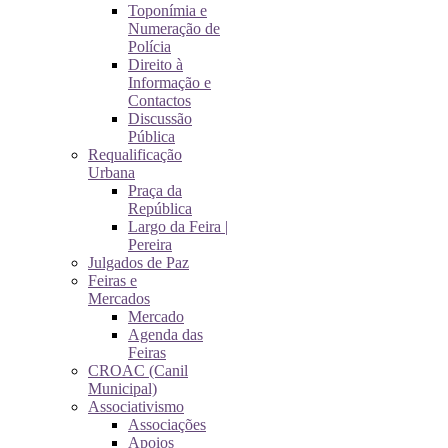
Toponímia e
Numeração de
Polícia
Direito à
Informação e
Contactos
Discussão
Pública
Requalificação
Urbana
Praça da
República
Largo da Feira |
Pereira
Julgados de Paz
Feiras e
Mercados
Mercado
Agenda das
Feiras
CROAC (Canil
Municipal)
Associativismo
Associações
Apoios