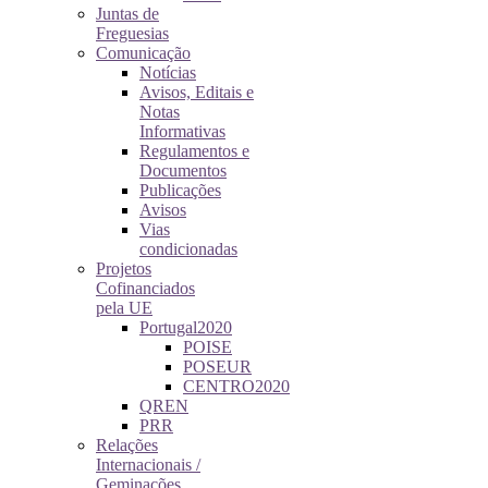
Juntas de
Freguesias
Comunicação
Notícias
Avisos, Editais e
Notas
Informativas
Regulamentos e
Documentos
Publicações
Avisos
Vias
condicionadas
Projetos
Cofinanciados
pela UE
Portugal2020
POISE
POSEUR
CENTRO2020
QREN
PRR
Relações
Internacionais /
Geminações