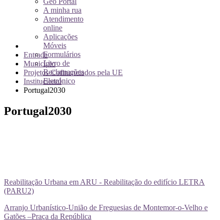
Geo Portal
A minha rua
Atendimento
online
Aplicações
Móveis
Formulários
Entrada
Livro de
Município
Reclamações
Projetos Cofinanciados pela UE
Eletrónico
Institucional
Portugal2030
Portugal2030
Reabilitação Urbana em ARU - Reabilitação do edifício LETRA
(PARU2)
Arranjo Urbanístico-União de Freguesias de Montemor-o-Velho e
Gatões –Praça da República