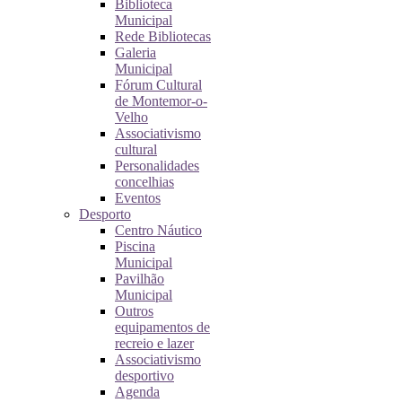
Biblioteca
Municipal
Rede Bibliotecas
Galeria
Municipal
Fórum Cultural
de Montemor-o-
Velho
Associativismo
cultural
Personalidades
concelhias
Eventos
Desporto
Centro Náutico
Piscina
Municipal
Pavilhão
Municipal
Outros
equipamentos de
recreio e lazer
Associativismo
desportivo
Agenda