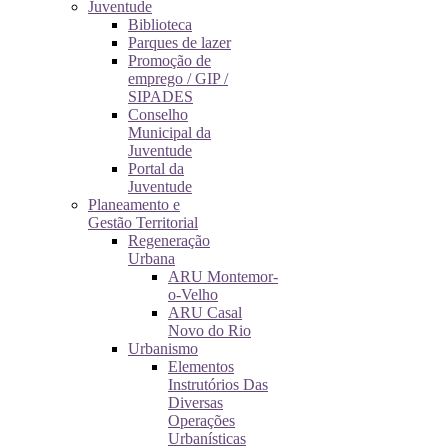
Juventude
Biblioteca
Parques de lazer
Promoção de
emprego / GIP /
SIPADES
Conselho
Municipal da
Juventude
Portal da
Juventude
Planeamento e
Gestão Territorial
Regeneração
Urbana
ARU Montemor-
o-Velho
ARU Casal
Novo do Rio
Urbanismo
Elementos
Instrutórios Das
Diversas
Operações
Urbanísticas