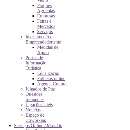
Velho
Parques
Agrícolas
Empresas
Feiras e
Mercados
Serviços
Investimento e
Empreendedorismo
Medidas de
Apoio
Postos de
Informação
Turística
Localização
Folhetos online
Agenda Cultural
Julgados de Paz
Questões
frequentes
Ligações Úteis
Notícias
Espaço de
Coworking
Serviços Online / Mov On