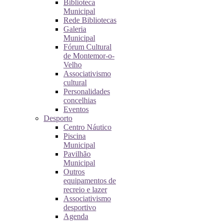
Biblioteca
Municipal
Rede Bibliotecas
Galeria
Municipal
Fórum Cultural
de Montemor-o-
Velho
Associativismo
cultural
Personalidades
concelhias
Eventos
Desporto
Centro Náutico
Piscina
Municipal
Pavilhão
Municipal
Outros
equipamentos de
recreio e lazer
Associativismo
desportivo
Agenda