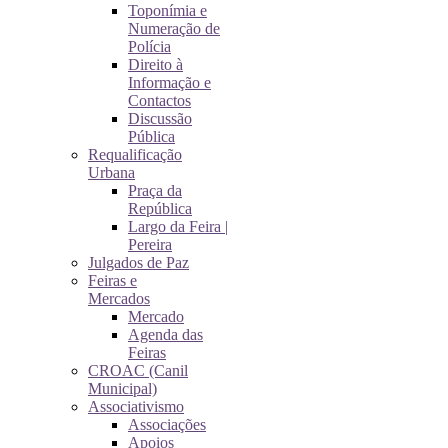
Toponímia e
Numeração de
Polícia
Direito à
Informação e
Contactos
Discussão
Pública
Requalificação
Urbana
Praça da
República
Largo da Feira |
Pereira
Julgados de Paz
Feiras e
Mercados
Mercado
Agenda das
Feiras
CROAC (Canil
Municipal)
Associativismo
Associações
Apoios