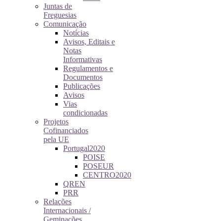
Juntas de
Freguesias
Comunicação
Notícias
Avisos, Editais e
Notas
Informativas
Regulamentos e
Documentos
Publicações
Avisos
Vias
condicionadas
Projetos
Cofinanciados
pela UE
Portugal2020
POISE
POSEUR
CENTRO2020
QREN
PRR
Relações
Internacionais /
Geminações