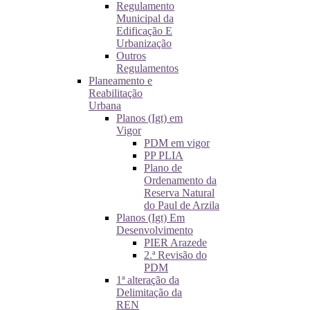
Regulamento
Municipal da
Edificação E
Urbanização
Outros
Regulamentos
Planeamento e
Reabilitação
Urbana
Planos (Igt) em
Vigor
PDM em vigor
PP PLIA
Plano de
Ordenamento da
Reserva Natural
do Paul de Arzila
Planos (Igt) Em
Desenvolvimento
PIER Arazede
2.ª Revisão do
PDM
1ª alteração da
Delimitação da
REN