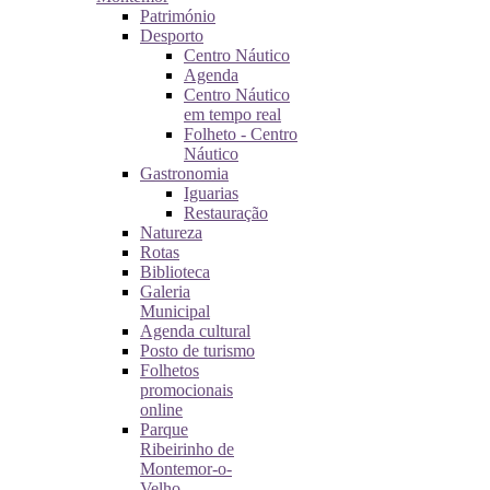
Património
Desporto
Centro Náutico
Agenda
Centro Náutico
em tempo real
Folheto - Centro
Náutico
Gastronomia
Iguarias
Restauração
Natureza
Rotas
Biblioteca
Galeria
Municipal
Agenda cultural
Posto de turismo
Folhetos
promocionais
online
Parque
Ribeirinho de
Montemor-o-
Velho