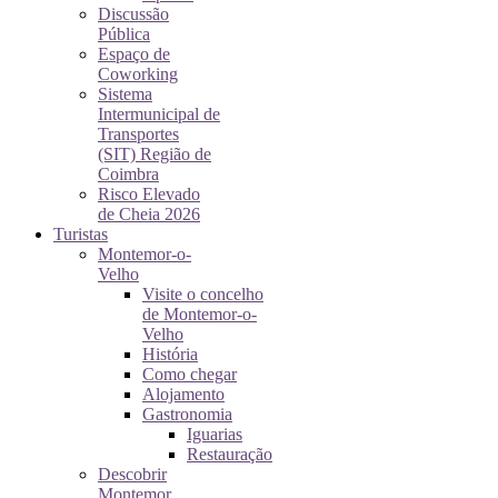
Discussão
Pública
Espaço de
Coworking
Sistema
Intermunicipal de
Transportes
(SIT) Região de
Coimbra
Risco Elevado
de Cheia 2026
Turistas
Montemor-o-
Velho
Visite o concelho
de Montemor-o-
Velho
História
Como chegar
Alojamento
Gastronomia
Iguarias
Restauração
Descobrir
Montemor