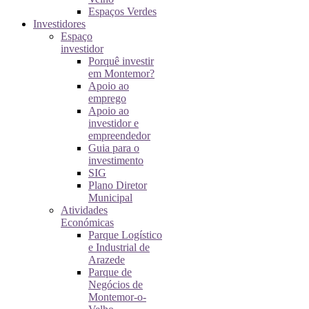
Espaços Verdes
Investidores
Espaço
investidor
Porquê investir
em Montemor?
Apoio ao
emprego
Apoio ao
investidor e
empreendedor
Guia para o
investimento
SIG
Plano Diretor
Municipal
Atividades
Económicas
Parque Logístico
e Industrial de
Arazede
Parque de
Negócios de
Montemor-o-