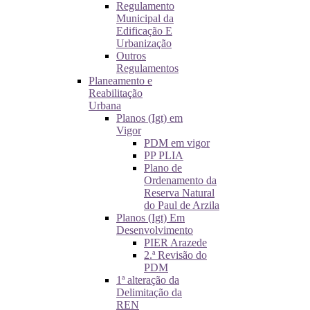
Regulamento
Municipal da
Edificação E
Urbanização
Outros
Regulamentos
Planeamento e
Reabilitação
Urbana
Planos (Igt) em
Vigor
PDM em vigor
PP PLIA
Plano de
Ordenamento da
Reserva Natural
do Paul de Arzila
Planos (Igt) Em
Desenvolvimento
PIER Arazede
2.ª Revisão do
PDM
1ª alteração da
Delimitação da
REN