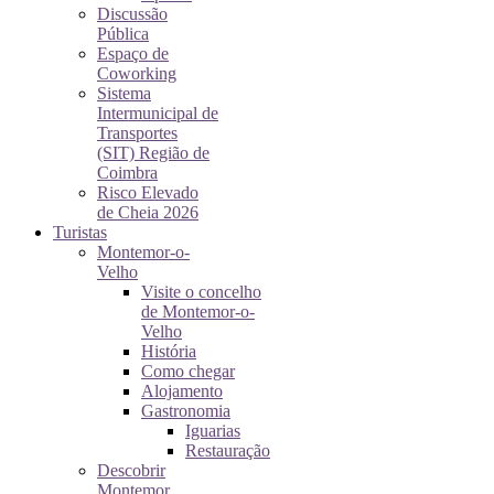
Discussão
Pública
Espaço de
Coworking
Sistema
Intermunicipal de
Transportes
(SIT) Região de
Coimbra
Risco Elevado
de Cheia 2026
Turistas
Montemor-o-
Velho
Visite o concelho
de Montemor-o-
Velho
História
Como chegar
Alojamento
Gastronomia
Iguarias
Restauração
Descobrir
Montemor