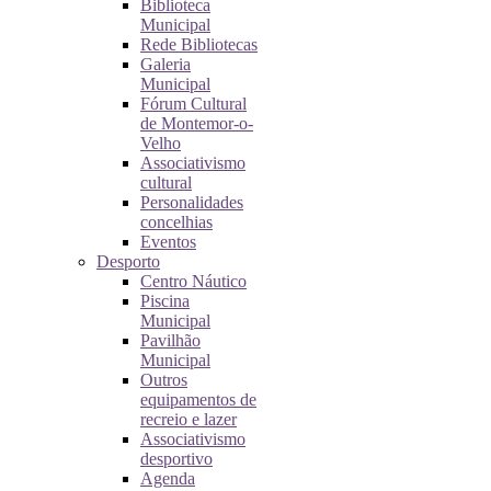
Biblioteca
Municipal
Rede Bibliotecas
Galeria
Municipal
Fórum Cultural
de Montemor-o-
Velho
Associativismo
cultural
Personalidades
concelhias
Eventos
Desporto
Centro Náutico
Piscina
Municipal
Pavilhão
Municipal
Outros
equipamentos de
recreio e lazer
Associativismo
desportivo
Agenda