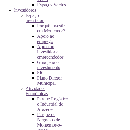
Espaços Verdes
Investidores
Espaço
investidor
Porquê investir
em Montemor?
Apoio ao
emprego
Apoio ao
investidor e
empreendedor
Guia para o
investimento
SIG
Plano Diretor
Municipal
Atividades
Económicas
Parque Logístico
e Industrial de
Arazede
Parque de
Negócios de
Montemor-o-