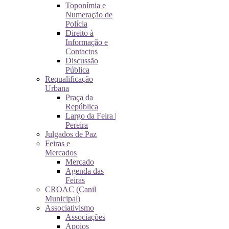
Toponímia e
Numeração de
Polícia
Direito à
Informação e
Contactos
Discussão
Pública
Requalificação
Urbana
Praça da
República
Largo da Feira |
Pereira
Julgados de Paz
Feiras e
Mercados
Mercado
Agenda das
Feiras
CROAC (Canil
Municipal)
Associativismo
Associações
Apoios