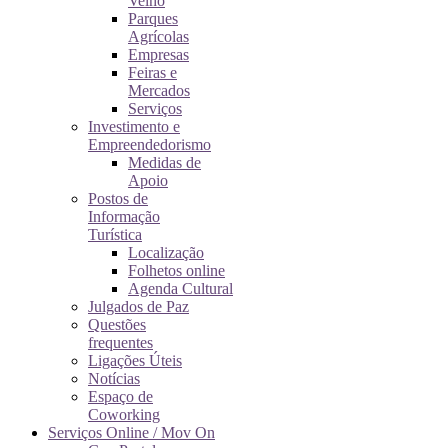
Velho
Parques
Agrícolas
Empresas
Feiras e
Mercados
Serviços
Investimento e
Empreendedorismo
Medidas de
Apoio
Postos de
Informação
Turística
Localização
Folhetos online
Agenda Cultural
Julgados de Paz
Questões
frequentes
Ligações Úteis
Notícias
Espaço de
Coworking
Serviços Online / Mov On