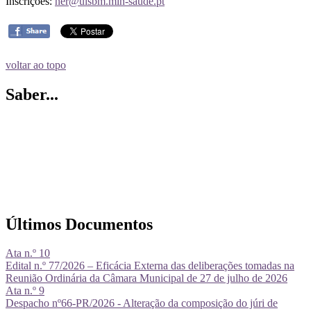
Inscrições:
ner@ulsbm.min-saude.pt
voltar ao topo
Saber...
Últimos Documentos
Ata n.º 10
Edital n.º 77/2026 – Eficácia Externa das deliberações tomadas na
Reunião Ordinária da Câmara Municipal de 27 de julho de 2026
Ata n.º 9
Despacho nº66-PR/2026 - Alteração da composição do júri de