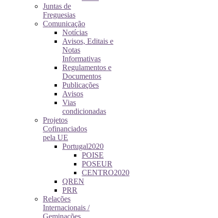
Juntas de
Freguesias
Comunicação
Notícias
Avisos, Editais e
Notas
Informativas
Regulamentos e
Documentos
Publicações
Avisos
Vias
condicionadas
Projetos
Cofinanciados
pela UE
Portugal2020
POISE
POSEUR
CENTRO2020
QREN
PRR
Relações
Internacionais /
Geminações