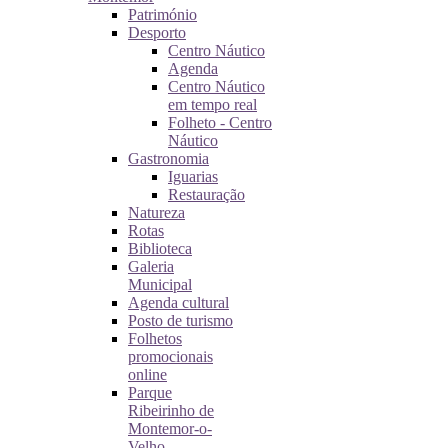
Património
Desporto
Centro Náutico
Agenda
Centro Náutico
em tempo real
Folheto - Centro
Náutico
Gastronomia
Iguarias
Restauração
Natureza
Rotas
Biblioteca
Galeria
Municipal
Agenda cultural
Posto de turismo
Folhetos
promocionais
online
Parque
Ribeirinho de
Montemor-o-
Velho