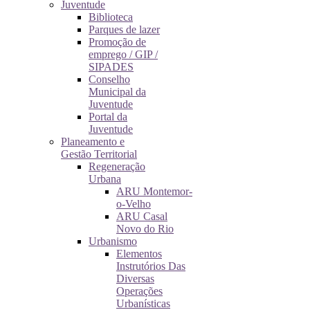
Juventude
Biblioteca
Parques de lazer
Promoção de
emprego / GIP /
SIPADES
Conselho
Municipal da
Juventude
Portal da
Juventude
Planeamento e
Gestão Territorial
Regeneração
Urbana
ARU Montemor-
o-Velho
ARU Casal
Novo do Rio
Urbanismo
Elementos
Instrutórios Das
Diversas
Operações
Urbanísticas