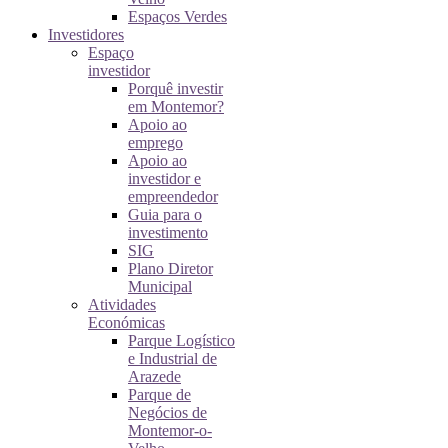
Espaços Verdes
Investidores
Espaço
investidor
Porquê investir
em Montemor?
Apoio ao
emprego
Apoio ao
investidor e
empreendedor
Guia para o
investimento
SIG
Plano Diretor
Municipal
Atividades
Económicas
Parque Logístico
e Industrial de
Arazede
Parque de
Negócios de
Montemor-o-