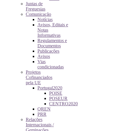
Juntas de
Freguesias
Comunicação
Notícias
Avisos, Editais e
Notas
Informativas
Regulamentos e
Documentos
Publicações
Avisos
Vias
condicionadas
Projetos
Cofinanciados
pela UE
Portugal2020
POISE
POSEUR
CENTRO2020
QREN
PRR
Relações
Internacionais /
Geminações