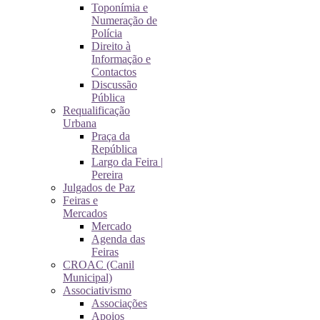
Toponímia e
Numeração de
Polícia
Direito à
Informação e
Contactos
Discussão
Pública
Requalificação
Urbana
Praça da
República
Largo da Feira |
Pereira
Julgados de Paz
Feiras e
Mercados
Mercado
Agenda das
Feiras
CROAC (Canil
Municipal)
Associativismo
Associações
Apoios