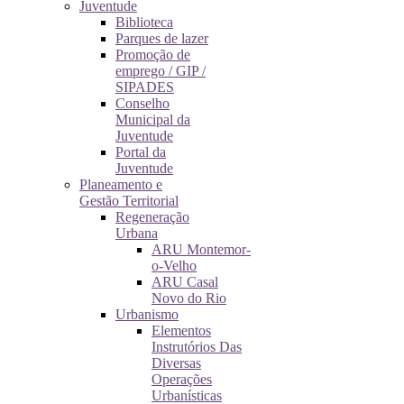
Juventude
Biblioteca
Parques de lazer
Promoção de
emprego / GIP /
SIPADES
Conselho
Municipal da
Juventude
Portal da
Juventude
Planeamento e
Gestão Territorial
Regeneração
Urbana
ARU Montemor-
o-Velho
ARU Casal
Novo do Rio
Urbanismo
Elementos
Instrutórios Das
Diversas
Operações
Urbanísticas