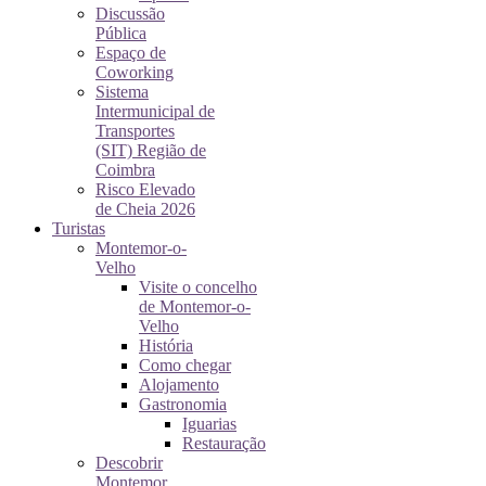
Discussão
Pública
Espaço de
Coworking
Sistema
Intermunicipal de
Transportes
(SIT) Região de
Coimbra
Risco Elevado
de Cheia 2026
Turistas
Montemor-o-
Velho
Visite o concelho
de Montemor-o-
Velho
História
Como chegar
Alojamento
Gastronomia
Iguarias
Restauração
Descobrir
Montemor