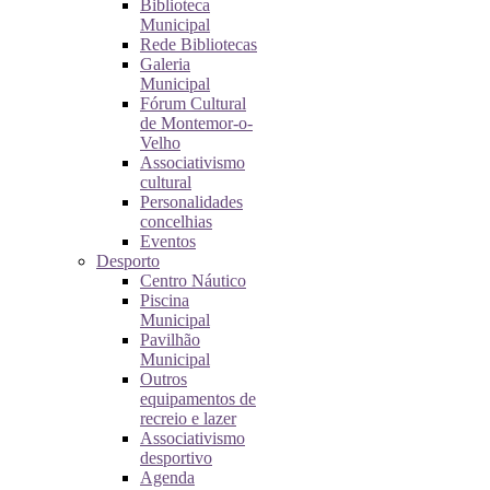
Biblioteca
Municipal
Rede Bibliotecas
Galeria
Municipal
Fórum Cultural
de Montemor-o-
Velho
Associativismo
cultural
Personalidades
concelhias
Eventos
Desporto
Centro Náutico
Piscina
Municipal
Pavilhão
Municipal
Outros
equipamentos de
recreio e lazer
Associativismo
desportivo
Agenda