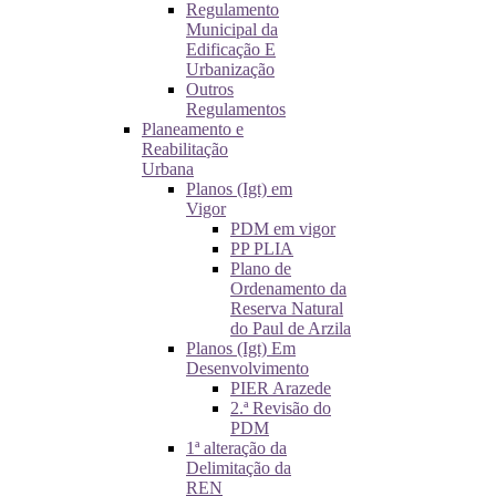
Regulamento
Municipal da
Edificação E
Urbanização
Outros
Regulamentos
Planeamento e
Reabilitação
Urbana
Planos (Igt) em
Vigor
PDM em vigor
PP PLIA
Plano de
Ordenamento da
Reserva Natural
do Paul de Arzila
Planos (Igt) Em
Desenvolvimento
PIER Arazede
2.ª Revisão do
PDM
1ª alteração da
Delimitação da
REN