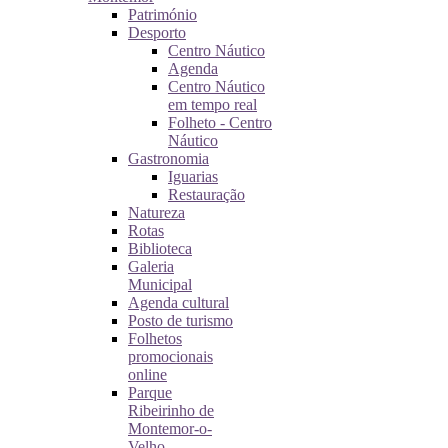
Património
Desporto
Centro Náutico
Agenda
Centro Náutico
em tempo real
Folheto - Centro
Náutico
Gastronomia
Iguarias
Restauração
Natureza
Rotas
Biblioteca
Galeria
Municipal
Agenda cultural
Posto de turismo
Folhetos
promocionais
online
Parque
Ribeirinho de
Montemor-o-
Velho