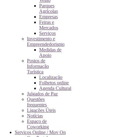
Velho
Parques
Agrícolas
Empresas
Feiras e
Mercados
Serviços
Investimento e
Empreendedorismo
Medidas de
Apoio
Postos de
Informação
Turística
Localização
Folhetos online
Agenda Cultural
Julgados de Paz
Questões
frequentes
Ligações Úteis
Notícias
Espaço de
Coworking
Serviços Online / Mov On