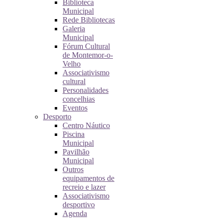
Biblioteca
Municipal
Rede Bibliotecas
Galeria
Municipal
Fórum Cultural
de Montemor-o-
Velho
Associativismo
cultural
Personalidades
concelhias
Eventos
Desporto
Centro Náutico
Piscina
Municipal
Pavilhão
Municipal
Outros
equipamentos de
recreio e lazer
Associativismo
desportivo
Agenda