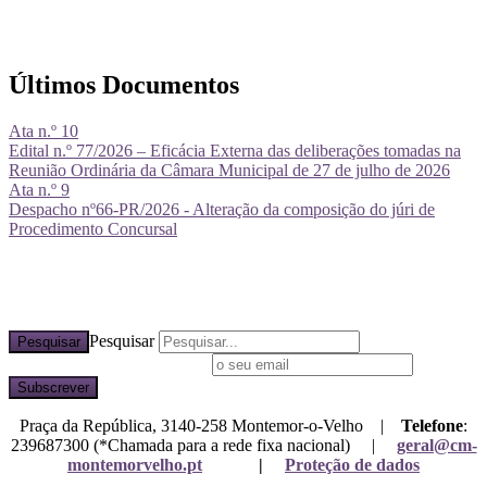
Últimos Documentos
Ata n.º 10
Edital n.º 77/2026 – Eficácia Externa das deliberações tomadas na
Reunião Ordinária da Câmara Municipal de 27 de julho de 2026
Ata n.º 9
Despacho nº66-PR/2026 - Alteração da composição do júri de
Procedimento Concursal
Pesquisar
Pesquisar
Subscreva a nossa newsletter
Praça da República, 3140-258 Montemor-o-Velho |
Telefone
:
239687300 (*Chamada para a rede fixa nacional) |
geral@cm-
montemorvelho.pt
|
Proteção de dados