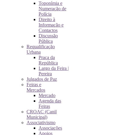
Toponímia e
Numeração de
Polícia
Direito à
Informação e
Contactos
Discussão
Pública
Requalificação
Urbana
Praça da
República
Largo da Feira |
Pereira
Julgados de Paz
Feiras e
Mercados
Mercado
Agenda das
Feiras
CROAC (Canil
Municipal)
Associativismo
Associações
Apoios