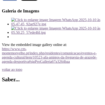
Galeria de Imagens
View the embedded image gallery online at:
https://www.cm-
montemorvelho.pt/index.php/residentes/comunicacao/eventos-e-
agenda-cultural/item/10523-afa-amigos-da-freguesia-de-arazede-
agenda-desportiva#sigProGalleria67a3264baa
voltar ao topo
Saber...