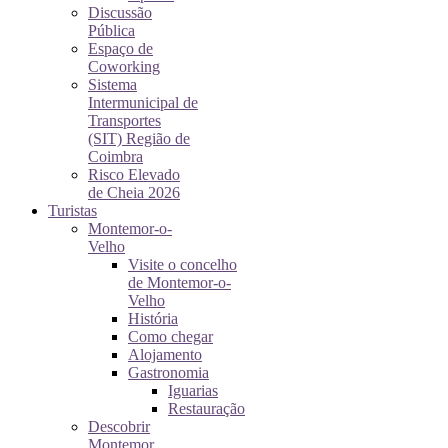
Discussão
Pública
Espaço de
Coworking
Sistema
Intermunicipal de
Transportes
(SIT) Região de
Coimbra
Risco Elevado
de Cheia 2026
Turistas
Montemor-o-
Velho
Visite o concelho
de Montemor-o-
Velho
História
Como chegar
Alojamento
Gastronomia
Iguarias
Restauração
Descobrir
Montemor