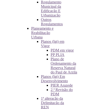
Regulamento
Municipal da
Edificação E
Urbanização
Outros
Regulamentos
Planeamento e
Reabilitação
Urbana
Planos (Igt) em
Vigor
PDM em vigor
PP PLIA
Plano de
Ordenamento da
Reserva Natural
do Paul de Arzila
Planos (Igt) Em
Desenvolvimento
PIER Arazede
2.ª Revisão do
PDM
1ª alteração da
Delimitação da
REN