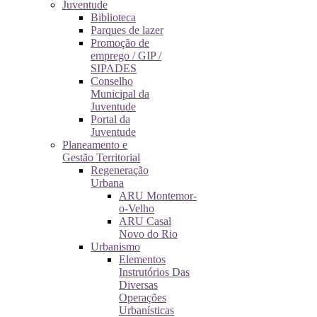
Juventude
Biblioteca
Parques de lazer
Promoção de
emprego / GIP /
SIPADES
Conselho
Municipal da
Juventude
Portal da
Juventude
Planeamento e
Gestão Territorial
Regeneração
Urbana
ARU Montemor-
o-Velho
ARU Casal
Novo do Rio
Urbanismo
Elementos
Instrutórios Das
Diversas
Operações
Urbanísticas