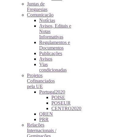
Juntas de
Freguesias
Comunicação
Notícias
Avisos, Editais e
Notas
Informativas
Regulamentos e
Documentos
Publicações
Avisos
Vias
condicionadas
Projetos
Cofinanciados
pela UE
Portugal2020
POISE
POSEUR
CENTRO2020
QREN
PRR
Relações
Internacionais /
Geminações