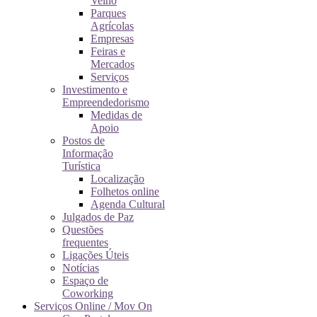
Velho
Parques
Agrícolas
Empresas
Feiras e
Mercados
Serviços
Investimento e
Empreendedorismo
Medidas de
Apoio
Postos de
Informação
Turística
Localização
Folhetos online
Agenda Cultural
Julgados de Paz
Questões
frequentes
Ligações Úteis
Notícias
Espaço de
Coworking
Serviços Online / Mov On