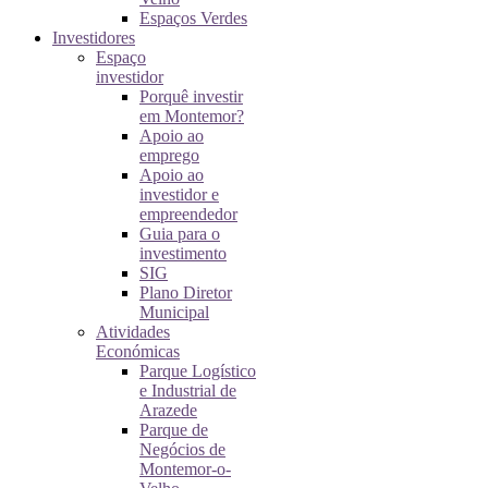
Espaços Verdes
Investidores
Espaço
investidor
Porquê investir
em Montemor?
Apoio ao
emprego
Apoio ao
investidor e
empreendedor
Guia para o
investimento
SIG
Plano Diretor
Municipal
Atividades
Económicas
Parque Logístico
e Industrial de
Arazede
Parque de
Negócios de
Montemor-o-