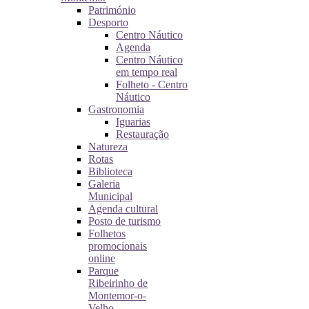
Património
Desporto
Centro Náutico
Agenda
Centro Náutico
em tempo real
Folheto - Centro
Náutico
Gastronomia
Iguarias
Restauração
Natureza
Rotas
Biblioteca
Galeria
Municipal
Agenda cultural
Posto de turismo
Folhetos
promocionais
online
Parque
Ribeirinho de
Montemor-o-
Velho