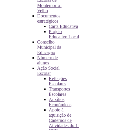
Escolas de
Montemor-o-
Velho
Documentos
estratégicos
Carta Educativa
Projeto
Educativo Local
Conselho
Municipal da
Educação
Número de
alunos
Ação Social
Escolar
Refeições
Escolares
Transportes
Escolares
Auxílios
Económicos
Apoio à
aquisição de
Cadernos de
Atividades do 1º