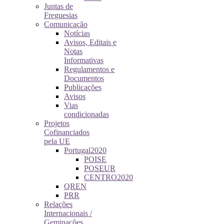
Juntas de
Freguesias
Comunicação
Notícias
Avisos, Editais e
Notas
Informativas
Regulamentos e
Documentos
Publicações
Avisos
Vias
condicionadas
Projetos
Cofinanciados
pela UE
Portugal2020
POISE
POSEUR
CENTRO2020
QREN
PRR
Relações
Internacionais /
Geminações