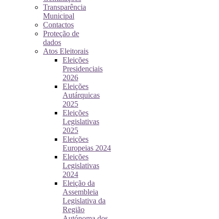
Transparência
Municipal
Contactos
Proteção de
dados
Atos Eleitorais
Eleições
Presidenciais
2026
Eleições
Autárquicas
2025
Eleições
Legislativas
2025
Eleições
Europeias 2024
Eleições
Legislativas
2024
Eleição da
Assembleia
Legislativa da
Região
Autónoma dos