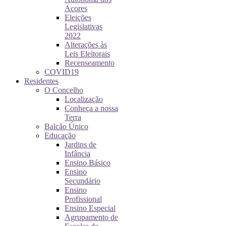
Açores
Eleições
Legislativas
2022
Alterações às
Leis Eleitorais
Recenseamento
COVID19
Residentes
O Concelho
Localização
Conheça a nossa
Terra
Balcão Único
Educação
Jardins de
Infância
Ensino Básico
Ensino
Secundário
Ensino
Profissional
Ensino Especial
Agrupamento de