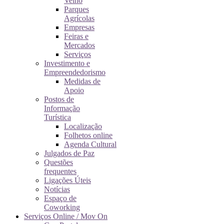
Velho
Parques
Agrícolas
Empresas
Feiras e
Mercados
Serviços
Investimento e
Empreendedorismo
Medidas de
Apoio
Postos de
Informação
Turística
Localização
Folhetos online
Agenda Cultural
Julgados de Paz
Questões
frequentes
Ligações Úteis
Notícias
Espaço de
Coworking
Serviços Online / Mov On