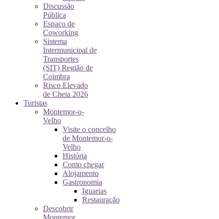
Discussão
Pública
Espaço de
Coworking
Sistema
Intermunicipal de
Transportes
(SIT) Região de
Coimbra
Risco Elevado
de Cheia 2026
Turistas
Montemor-o-
Velho
Visite o concelho
de Montemor-o-
Velho
História
Como chegar
Alojamento
Gastronomia
Iguarias
Restauração
Descobrir
Montemor