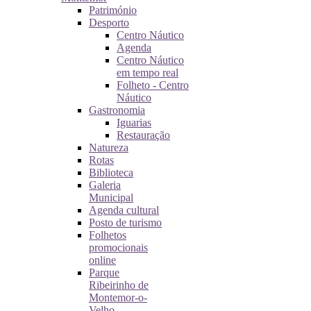
Património
Desporto
Centro Náutico
Agenda
Centro Náutico
em tempo real
Folheto - Centro
Náutico
Gastronomia
Iguarias
Restauração
Natureza
Rotas
Biblioteca
Galeria
Municipal
Agenda cultural
Posto de turismo
Folhetos
promocionais
online
Parque
Ribeirinho de
Montemor-o-
Velho