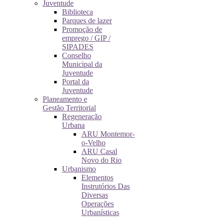
Juventude
Biblioteca
Parques de lazer
Promoção de
emprego / GIP /
SIPADES
Conselho
Municipal da
Juventude
Portal da
Juventude
Planeamento e
Gestão Territorial
Regeneração
Urbana
ARU Montemor-
o-Velho
ARU Casal
Novo do Rio
Urbanismo
Elementos
Instrutórios Das
Diversas
Operações
Urbanísticas