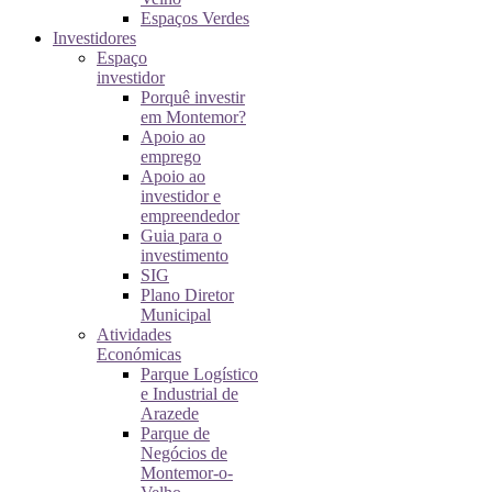
Espaços Verdes
Investidores
Espaço
investidor
Porquê investir
em Montemor?
Apoio ao
emprego
Apoio ao
investidor e
empreendedor
Guia para o
investimento
SIG
Plano Diretor
Municipal
Atividades
Económicas
Parque Logístico
e Industrial de
Arazede
Parque de
Negócios de
Montemor-o-