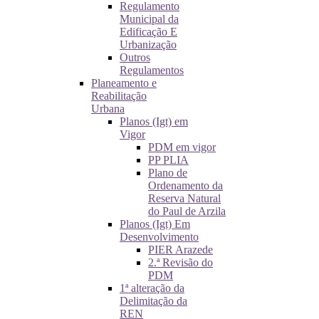
Regulamento
Municipal da
Edificação E
Urbanização
Outros
Regulamentos
Planeamento e
Reabilitação
Urbana
Planos (Igt) em
Vigor
PDM em vigor
PP PLIA
Plano de
Ordenamento da
Reserva Natural
do Paul de Arzila
Planos (Igt) Em
Desenvolvimento
PIER Arazede
2.ª Revisão do
PDM
1ª alteração da
Delimitação da
REN