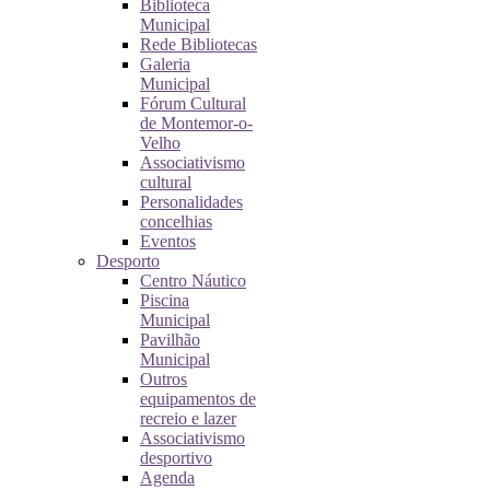
Biblioteca
Municipal
Rede Bibliotecas
Galeria
Municipal
Fórum Cultural
de Montemor-o-
Velho
Associativismo
cultural
Personalidades
concelhias
Eventos
Desporto
Centro Náutico
Piscina
Municipal
Pavilhão
Municipal
Outros
equipamentos de
recreio e lazer
Associativismo
desportivo
Agenda