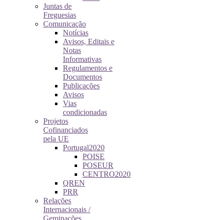
Juntas de
Freguesias
Comunicação
Notícias
Avisos, Editais e
Notas
Informativas
Regulamentos e
Documentos
Publicações
Avisos
Vias
condicionadas
Projetos
Cofinanciados
pela UE
Portugal2020
POISE
POSEUR
CENTRO2020
QREN
PRR
Relações
Internacionais /
Geminações