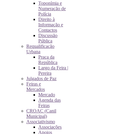
Toponímia e
Numeração de
Polícia
Direito à
Informação e
Contactos
Discussão
Pública
Requalificação
Urbana
Praça da
República
Largo da Feira |
Pereira
Julgados de Paz
Feiras e
Mercados
Mercado
Agenda das
Feiras
CROAC (Canil
Municipal)
Associativismo
Associações
Apoios