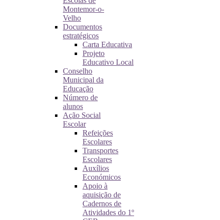
Escolas de
Montemor-o-
Velho
Documentos
estratégicos
Carta Educativa
Projeto
Educativo Local
Conselho
Municipal da
Educação
Número de
alunos
Ação Social
Escolar
Refeições
Escolares
Transportes
Escolares
Auxílios
Económicos
Apoio à
aquisição de
Cadernos de
Atividades do 1º