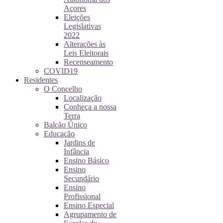
Açores
Eleições
Legislativas
2022
Alterações às
Leis Eleitorais
Recenseamento
COVID19
Residentes
O Concelho
Localização
Conheça a nossa
Terra
Balcão Único
Educação
Jardins de
Infância
Ensino Básico
Ensino
Secundário
Ensino
Profissional
Ensino Especial
Agrupamento de