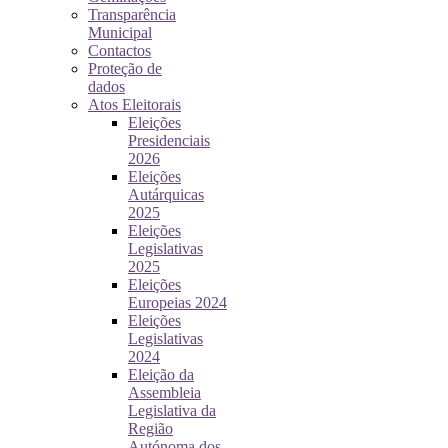
Transparência
Municipal
Contactos
Proteção de
dados
Atos Eleitorais
Eleições
Presidenciais
2026
Eleições
Autárquicas
2025
Eleições
Legislativas
2025
Eleições
Europeias 2024
Eleições
Legislativas
2024
Eleição da
Assembleia
Legislativa da
Região
Autónoma dos