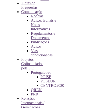
Juntas de
Freguesias
Comunicação
Notícias
Avisos, Editais e
Notas
Informativas
Regulamentos e
Documentos
Publicações
Avisos
Vias
condicionadas
Projetos
Cofinanciados
pela UE
Portugal2020
POISE
POSEUR
CENTRO2020
QREN
PRR
Relações
Internacionais /
Geminações