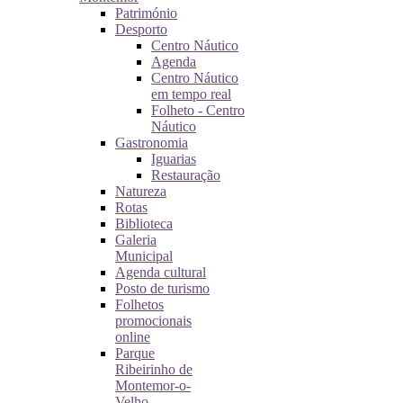
Património
Desporto
Centro Náutico
Agenda
Centro Náutico
em tempo real
Folheto - Centro
Náutico
Gastronomia
Iguarias
Restauração
Natureza
Rotas
Biblioteca
Galeria
Municipal
Agenda cultural
Posto de turismo
Folhetos
promocionais
online
Parque
Ribeirinho de
Montemor-o-
Velho