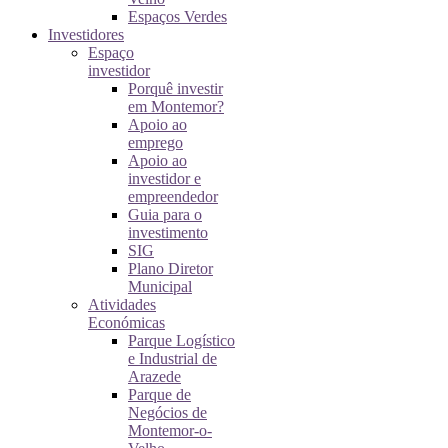
Espaços Verdes
Investidores
Espaço
investidor
Porquê investir
em Montemor?
Apoio ao
emprego
Apoio ao
investidor e
empreendedor
Guia para o
investimento
SIG
Plano Diretor
Municipal
Atividades
Económicas
Parque Logístico
e Industrial de
Arazede
Parque de
Negócios de
Montemor-o-