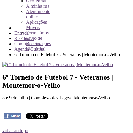
Geo Portal
A minha rua
Atendimento
online
Aplicações
Móveis
Formulários
Entrada
Livro de
Residentes
Reclamações
Comunicação
Eletrónico
Agenda Cultural
6º Torneio de Futebol 7 - Veteranos | Montemor-o-Velho
6º Torneio de Futebol 7 - Veteranos |
Montemor-o-Velho
8 e 9 de julho | Complexo das Lages | Montemor-o-Velho
voltar ao topo