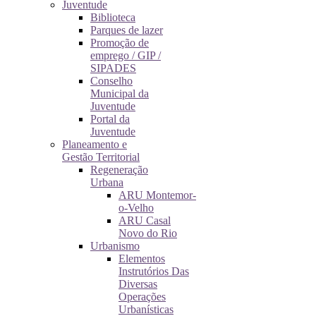
Juventude
Biblioteca
Parques de lazer
Promoção de
emprego / GIP /
SIPADES
Conselho
Municipal da
Juventude
Portal da
Juventude
Planeamento e
Gestão Territorial
Regeneração
Urbana
ARU Montemor-
o-Velho
ARU Casal
Novo do Rio
Urbanismo
Elementos
Instrutórios Das
Diversas
Operações
Urbanísticas