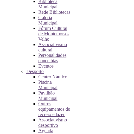
Biblioteca
Municipal
Rede Bibliotecas
Galeria
Municipal
Fórum Cultural
de Montemor-o-
Velho
Associativismo
cultural
Personalidades
concelhias
Eventos
Desporto
Centro Náutico
Piscina
Municipal
Pavilhão
Municipal
Outros
equipamentos de
recreio e lazer
Associativismo
desportivo
Agenda