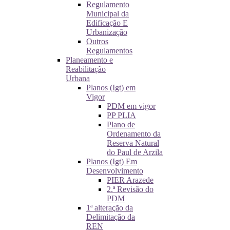
Regulamento
Municipal da
Edificação E
Urbanização
Outros
Regulamentos
Planeamento e
Reabilitação
Urbana
Planos (Igt) em
Vigor
PDM em vigor
PP PLIA
Plano de
Ordenamento da
Reserva Natural
do Paul de Arzila
Planos (Igt) Em
Desenvolvimento
PIER Arazede
2.ª Revisão do
PDM
1ª alteração da
Delimitação da
REN