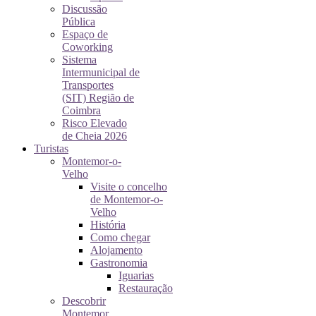
Discussão
Pública
Espaço de
Coworking
Sistema
Intermunicipal de
Transportes
(SIT) Região de
Coimbra
Risco Elevado
de Cheia 2026
Turistas
Montemor-o-
Velho
Visite o concelho
de Montemor-o-
Velho
História
Como chegar
Alojamento
Gastronomia
Iguarias
Restauração
Descobrir
Montemor