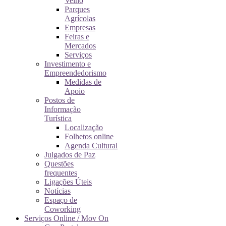
Velho
Parques
Agrícolas
Empresas
Feiras e
Mercados
Serviços
Investimento e
Empreendedorismo
Medidas de
Apoio
Postos de
Informação
Turística
Localização
Folhetos online
Agenda Cultural
Julgados de Paz
Questões
frequentes
Ligações Úteis
Notícias
Espaço de
Coworking
Serviços Online / Mov On