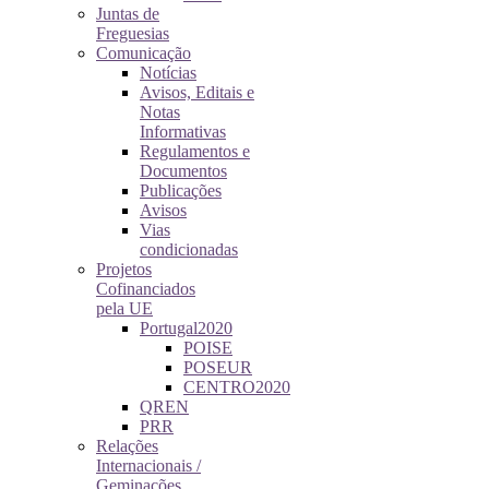
Juntas de
Freguesias
Comunicação
Notícias
Avisos, Editais e
Notas
Informativas
Regulamentos e
Documentos
Publicações
Avisos
Vias
condicionadas
Projetos
Cofinanciados
pela UE
Portugal2020
POISE
POSEUR
CENTRO2020
QREN
PRR
Relações
Internacionais /
Geminações