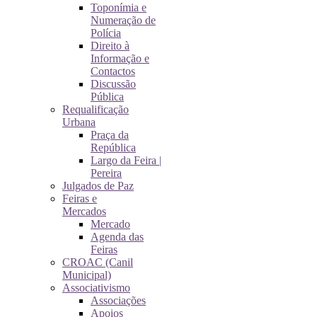
Toponímia e
Numeração de
Polícia
Direito à
Informação e
Contactos
Discussão
Pública
Requalificação
Urbana
Praça da
República
Largo da Feira |
Pereira
Julgados de Paz
Feiras e
Mercados
Mercado
Agenda das
Feiras
CROAC (Canil
Municipal)
Associativismo
Associações
Apoios