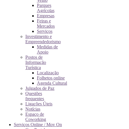
Velho
Parques
Agrícolas
Empresas
Feiras e
Mercados
Serviços
Investimento e
Empreendedorismo
Medidas de
Apoio
Postos de
Informação
Turística
Localização
Folhetos online
Agenda Cultural
Julgados de Paz
Questões
frequentes
Ligações Úteis
Notícias
Espaço de
Coworking
Serviços Online / Mov On