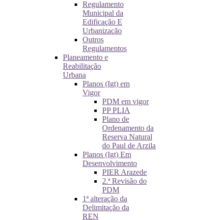
Regulamento
Municipal da
Edificação E
Urbanização
Outros
Regulamentos
Planeamento e
Reabilitação
Urbana
Planos (Igt) em
Vigor
PDM em vigor
PP PLIA
Plano de
Ordenamento da
Reserva Natural
do Paul de Arzila
Planos (Igt) Em
Desenvolvimento
PIER Arazede
2.ª Revisão do
PDM
1ª alteração da
Delimitação da
REN