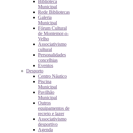
Biblioteca
Municipal
Rede Bibliotecas
Galeria
Municipal
Fórum Cultural
de Montemor-o-
Velho
Associativismo
cultural
Personalidades
concelhias
Eventos
Desporto
Centro Náutico
Piscina
Municipal
Pavilhão
Municipal
Outros
equipamentos de
recreio e lazer
Associativismo
desportivo
Agenda