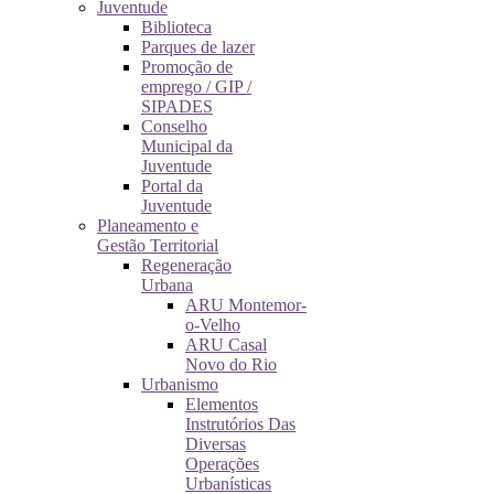
Juventude
Biblioteca
Parques de lazer
Promoção de
emprego / GIP /
SIPADES
Conselho
Municipal da
Juventude
Portal da
Juventude
Planeamento e
Gestão Territorial
Regeneração
Urbana
ARU Montemor-
o-Velho
ARU Casal
Novo do Rio
Urbanismo
Elementos
Instrutórios Das
Diversas
Operações
Urbanísticas