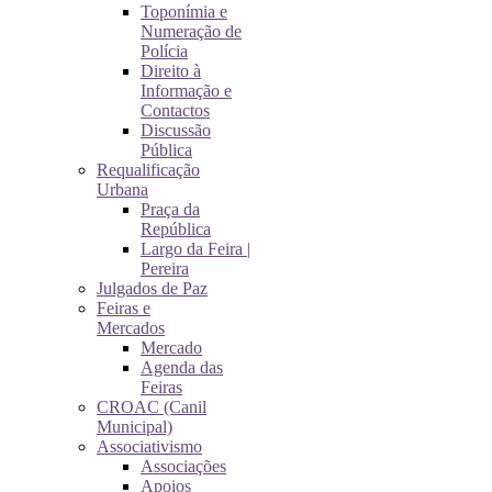
Toponímia e
Numeração de
Polícia
Direito à
Informação e
Contactos
Discussão
Pública
Requalificação
Urbana
Praça da
República
Largo da Feira |
Pereira
Julgados de Paz
Feiras e
Mercados
Mercado
Agenda das
Feiras
CROAC (Canil
Municipal)
Associativismo
Associações
Apoios