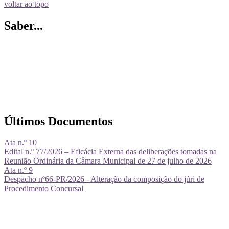
voltar ao topo
Saber...
Últimos Documentos
Ata n.º 10
Edital n.º 77/2026 – Eficácia Externa das deliberações tomadas na
Reunião Ordinária da Câmara Municipal de 27 de julho de 2026
Ata n.º 9
Despacho nº66-PR/2026 - Alteração da composição do júri de
Procedimento Concursal