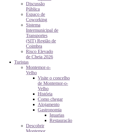
Discussão
Pública
Espaço de
Coworking
Sistema
Intermunicipal de
Transportes
(SIT) Região de
Coimbra
Risco Elevado
de Cheia 2026
Turistas
Montemor-o-
Velho
Visite o concelho
de Montemor-o-
Velho
História
Como chegar
Alojamento
Gastronomia
Iguarias
Restauração
Descobrir
Montemor