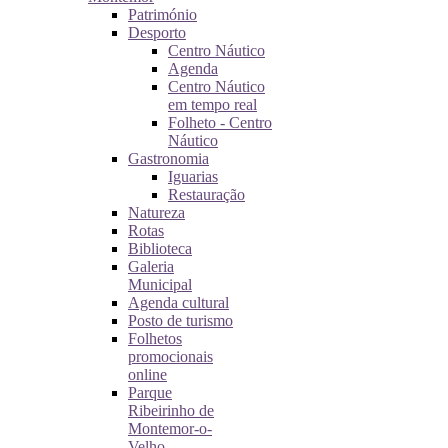
Património
Desporto
Centro Náutico
Agenda
Centro Náutico
em tempo real
Folheto - Centro
Náutico
Gastronomia
Iguarias
Restauração
Natureza
Rotas
Biblioteca
Galeria
Municipal
Agenda cultural
Posto de turismo
Folhetos
promocionais
online
Parque
Ribeirinho de
Montemor-o-
Velho