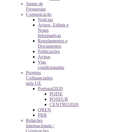
Juntas de
Freguesias
Comunicação
Notícias
Avisos, Editais e
Notas
Informativas
Regulamentos e
Documentos
Publicações
Avisos
Vias
condicionadas
Projetos
Cofinanciados
pela UE
Portugal2020
POISE
POSEUR
CENTRO2020
QREN
PRR
Relações
Internacionais /
Geminações