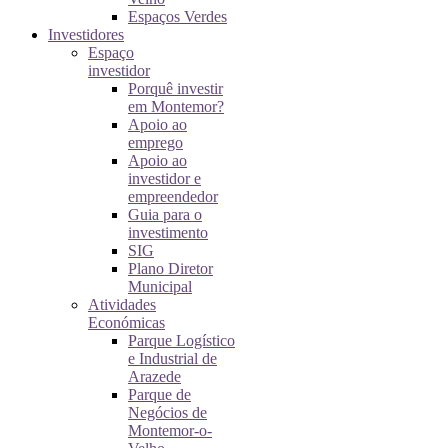
Espaços Verdes
Investidores
Espaço
investidor
Porquê investir
em Montemor?
Apoio ao
emprego
Apoio ao
investidor e
empreendedor
Guia para o
investimento
SIG
Plano Diretor
Municipal
Atividades
Económicas
Parque Logístico
e Industrial de
Arazede
Parque de
Negócios de
Montemor-o-