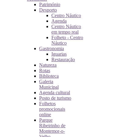
Património
Desporto
Centro Náutico
Agenda
Centro Náutico
em tempo real
Folheto - Centro
Náutico
Gastronomia
Iguarias
Restauração
Natureza
Rotas
Biblioteca
Galeria
Municipal
Agenda cultural
Posto de turismo
Folhetos
promocionais
online
Parque
Ribeirinho de
Montemor-o-
Velho