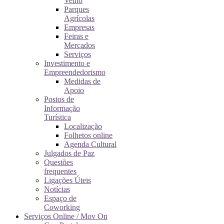
Velho
Parques
Agrícolas
Empresas
Feiras e
Mercados
Serviços
Investimento e
Empreendedorismo
Medidas de
Apoio
Postos de
Informação
Turística
Localização
Folhetos online
Agenda Cultural
Julgados de Paz
Questões
frequentes
Ligações Úteis
Notícias
Espaço de
Coworking
Serviços Online / Mov On