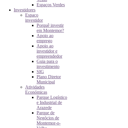
Espaços Verdes
Investidores
Espaço
investidor
Porquê investir
em Montemor?
Apoio ao
emprego
Apoio ao
investidor e
empreendedor
Guia para o
investimento
SIG
Plano Diretor
Municipal
Atividades
Económicas
Parque Logístico
e Industrial de
Arazede
Parque de
Negócios de
Montemor-o-