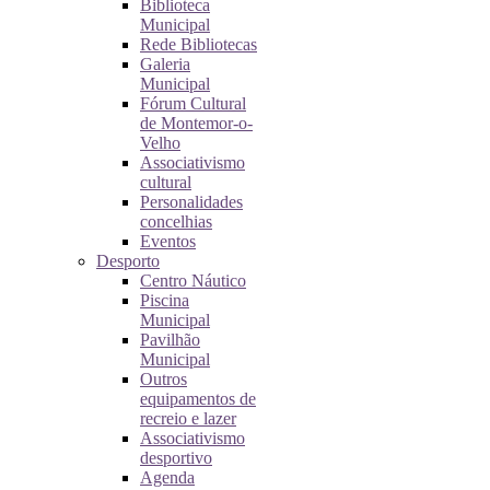
Biblioteca
Municipal
Rede Bibliotecas
Galeria
Municipal
Fórum Cultural
de Montemor-o-
Velho
Associativismo
cultural
Personalidades
concelhias
Eventos
Desporto
Centro Náutico
Piscina
Municipal
Pavilhão
Municipal
Outros
equipamentos de
recreio e lazer
Associativismo
desportivo
Agenda