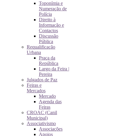
Toponímia e
Numeração de
Polícia
Direito à
Informação e
Contactos
Discussão
Pública
Requalificação
Urbana
Praça da
República
Largo da Feira |
Pereira
Julgados de Paz
Feiras e
Mercados
Mercado
Agenda das
Feiras
CROAC (Canil
Municipal)
Associativismo
Associações
Apoios