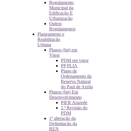
Regulamento
Municipal da
Edificação E
Urbanização
Outros
Regulamentos
Planeamento e
Reabilitação
Urbana
Planos (Igt) em
Vigor
PDM em vigor
PP PLIA
Plano de
Ordenamento da
Reserva Natural
do Paul de Arzila
Planos (Igt) Em
Desenvolvimento
PIER Arazede
2.ª Revisão do
PDM
1ª alteração da
Delimitação da
REN