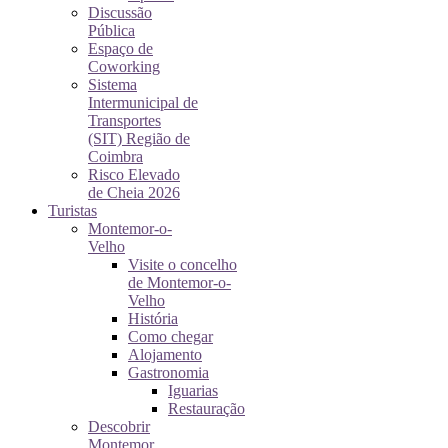
Discussão
Pública
Espaço de
Coworking
Sistema
Intermunicipal de
Transportes
(SIT) Região de
Coimbra
Risco Elevado
de Cheia 2026
Turistas
Montemor-o-
Velho
Visite o concelho
de Montemor-o-
Velho
História
Como chegar
Alojamento
Gastronomia
Iguarias
Restauração
Descobrir
Montemor