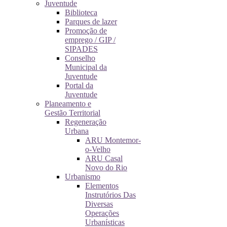
Juventude
Biblioteca
Parques de lazer
Promoção de
emprego / GIP /
SIPADES
Conselho
Municipal da
Juventude
Portal da
Juventude
Planeamento e
Gestão Territorial
Regeneração
Urbana
ARU Montemor-
o-Velho
ARU Casal
Novo do Rio
Urbanismo
Elementos
Instrutórios Das
Diversas
Operações
Urbanísticas