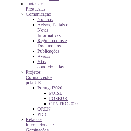
Juntas de
Freguesias
Comunicação
Notícias
Avisos, Editais e
Notas
Informativas
Regulamentos e
Documentos
Publicações
Avisos
Vias
condicionadas
Projetos
Cofinanciados
pela UE
Portugal2020
POISE
POSEUR
CENTRO2020
QREN
PRR
Relações
Internacionais /
Geminações