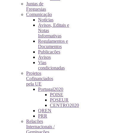
Juntas de
Freguesias
Comunicação
Notícias
Avisos, Editais e
Notas
Informativas
Regulamentos e
Documentos
Publicações
Avisos
Vias
condicionadas
Projetos
Cofinanciados
pela UE
Portugal2020
POISE
POSEUR
CENTRO2020
QREN
PRR
Relações
Internacionais /
Geminações