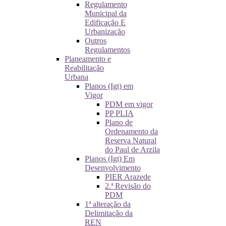
Regulamento
Municipal da
Edificação E
Urbanização
Outros
Regulamentos
Planeamento e
Reabilitação
Urbana
Planos (Igt) em
Vigor
PDM em vigor
PP PLIA
Plano de
Ordenamento da
Reserva Natural
do Paul de Arzila
Planos (Igt) Em
Desenvolvimento
PIER Arazede
2.ª Revisão do
PDM
1ª alteração da
Delimitação da
REN