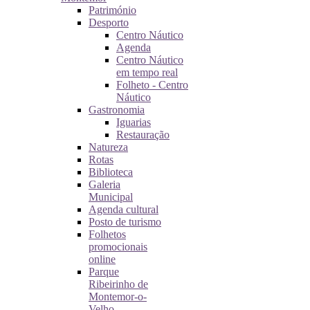
Património
Desporto
Centro Náutico
Agenda
Centro Náutico
em tempo real
Folheto - Centro
Náutico
Gastronomia
Iguarias
Restauração
Natureza
Rotas
Biblioteca
Galeria
Municipal
Agenda cultural
Posto de turismo
Folhetos
promocionais
online
Parque
Ribeirinho de
Montemor-o-
Velho