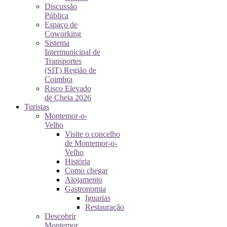
Discussão
Pública
Espaço de
Coworking
Sistema
Intermunicipal de
Transportes
(SIT) Região de
Coimbra
Risco Elevado
de Cheia 2026
Turistas
Montemor-o-
Velho
Visite o concelho
de Montemor-o-
Velho
História
Como chegar
Alojamento
Gastronomia
Iguarias
Restauração
Descobrir
Montemor