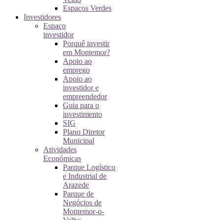
Espaços Verdes
Investidores
Espaço
investidor
Porquê investir
em Montemor?
Apoio ao
emprego
Apoio ao
investidor e
empreendedor
Guia para o
investimento
SIG
Plano Diretor
Municipal
Atividades
Económicas
Parque Logístico
e Industrial de
Arazede
Parque de
Negócios de
Montemor-o-