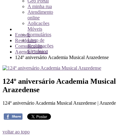
Geo Portal
A minha rua
Atendimento
online
Aplicações
Móveis
Formulários
Entrada
Livro de
Residentes
Reclamações
Comunicação
Eletrónico
Agenda Cultural
124º aniversário Academia Musical Arazedense
124º aniversário Academia Musical
Arazedense
124º aniversário Academia Musical Arazedense | Arazede
voltar ao topo