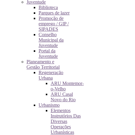
Juventude
Biblioteca
Parques de lazer
Promoção de
emprego / GIP /
SIPADES
Conselho
Municipal da
Juventude
Portal da
Juventude
Planeamento e
Gestão Territorial
Regeneração
Urbana
ARU Montemor-
o-Velho
ARU Casal
Novo do Rio
Urbanismo
Elementos
Instrutórios Das
Diversas
Operações
Urbanísticas