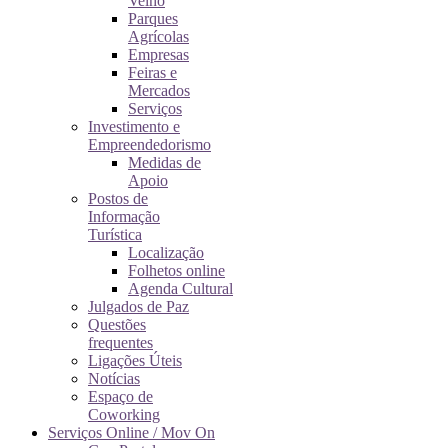
Velho
Parques
Agrícolas
Empresas
Feiras e
Mercados
Serviços
Investimento e
Empreendedorismo
Medidas de
Apoio
Postos de
Informação
Turística
Localização
Folhetos online
Agenda Cultural
Julgados de Paz
Questões
frequentes
Ligações Úteis
Notícias
Espaço de
Coworking
Serviços Online / Mov On