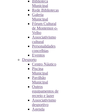
Biblioteca
Municipal
Rede Bibliotecas
Galeria
Municipal
Fórum Cultural
de Montemor-o-
Velho
Associativismo
cultural
Personalidades
concelhias
Eventos
Desporto
Centro Náutico
Piscina
Municipal
Pavilhão
Municipal
Outros
equipamentos de
recreio e lazer
Associativismo
desportivo
Agenda