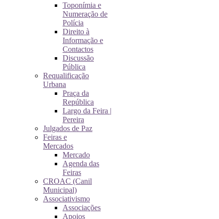
Toponímia e
Numeração de
Polícia
Direito à
Informação e
Contactos
Discussão
Pública
Requalificação
Urbana
Praça da
República
Largo da Feira |
Pereira
Julgados de Paz
Feiras e
Mercados
Mercado
Agenda das
Feiras
CROAC (Canil
Municipal)
Associativismo
Associações
Apoios