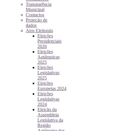
Transparência
Municipal
Contactos
Proteção de
dados
Atos Eleitorais
Eleições
Presidenciais
2026
Eleições
Autárquicas
2025
Eleições
Legislativas
2025
Eleições
Europeias 2024
Eleições
Legislativas
2024
Eleição da
Assembleia
Legislativa da
Região
Autónoma dos