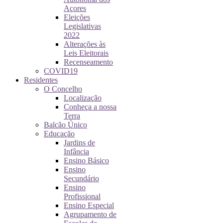
Açores
Eleições
Legislativas
2022
Alterações às
Leis Eleitorais
Recenseamento
COVID19
Residentes
O Concelho
Localização
Conheça a nossa
Terra
Balcão Único
Educação
Jardins de
Infância
Ensino Básico
Ensino
Secundário
Ensino
Profissional
Ensino Especial
Agrupamento de