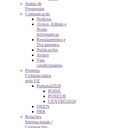
Juntas de
Freguesias
Comunicação
Notícias
Avisos, Editais e
Notas
Informativas
Regulamentos e
Documentos
Publicações
Avisos
Vias
condicionadas
Projetos
Cofinanciados
pela UE
Portugal2020
POISE
POSEUR
CENTRO2020
QREN
PRR
Relações
Internacionais /
Geminações