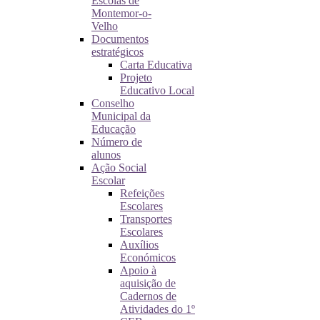
Escolas de
Montemor-o-
Velho
Documentos
estratégicos
Carta Educativa
Projeto
Educativo Local
Conselho
Municipal da
Educação
Número de
alunos
Ação Social
Escolar
Refeições
Escolares
Transportes
Escolares
Auxílios
Económicos
Apoio à
aquisição de
Cadernos de
Atividades do 1º