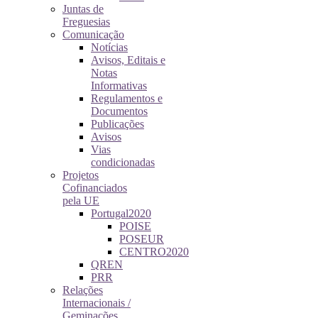
Juntas de
Freguesias
Comunicação
Notícias
Avisos, Editais e
Notas
Informativas
Regulamentos e
Documentos
Publicações
Avisos
Vias
condicionadas
Projetos
Cofinanciados
pela UE
Portugal2020
POISE
POSEUR
CENTRO2020
QREN
PRR
Relações
Internacionais /
Geminações