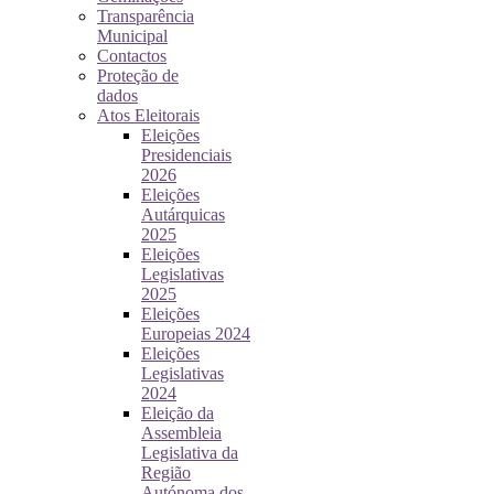
Transparência
Municipal
Contactos
Proteção de
dados
Atos Eleitorais
Eleições
Presidenciais
2026
Eleições
Autárquicas
2025
Eleições
Legislativas
2025
Eleições
Europeias 2024
Eleições
Legislativas
2024
Eleição da
Assembleia
Legislativa da
Região
Autónoma dos