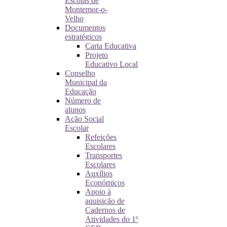
Escolas de
Montemor-o-
Velho
Documentos
estratégicos
Carta Educativa
Projeto
Educativo Local
Conselho
Municipal da
Educação
Número de
alunos
Ação Social
Escolar
Refeições
Escolares
Transportes
Escolares
Auxílios
Económicos
Apoio à
aquisição de
Cadernos de
Atividades do 1º