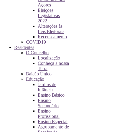
Açores
Eleições
Legislativas
2022
Alterações às
Leis Eleitorais
Recenseamento
COVID19
Residentes
O Concelho
Localização
Conheça a nossa
Terra
Balcão Único
Educação
Jardins de
Infância
Ensino Básico
Ensino
Secundário
Ensino
Profissional
Ensino Especial
Agrupamento de