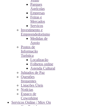
Velho
Parques
Agrícolas
Empresas
Feiras e
Mercados
Serviços
Investimento e
Empreendedorismo
Medidas de
Apoio
Postos de
Informação
Turística
Localização
Folhetos online
Agenda Cultural
Julgados de Paz
Questões
frequentes
Ligações Úteis
Notícias
Espaço de
Coworking
Serviços Online / Mov On