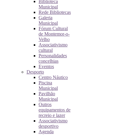
Biblioteca
Municipal
Rede Bibliotecas
Galeria
Municipal
Fórum Cultural
de Montemor-o-
Velho
Associativismo
cultural
Personalidades
concelhias
Eventos
Desporto
Centro Náutico
Piscina
Municipal
Pavilhão
Municipal
Outros
equipamentos de
recreio e lazer
Associativismo
desportivo
Agenda