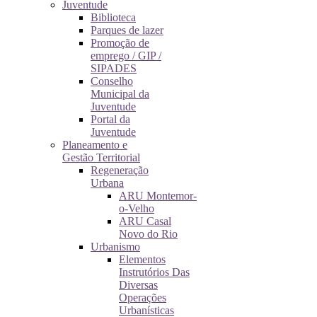
Juventude
Biblioteca
Parques de lazer
Promoção de
emprego / GIP /
SIPADES
Conselho
Municipal da
Juventude
Portal da
Juventude
Planeamento e
Gestão Territorial
Regeneração
Urbana
ARU Montemor-
o-Velho
ARU Casal
Novo do Rio
Urbanismo
Elementos
Instrutórios Das
Diversas
Operações
Urbanísticas