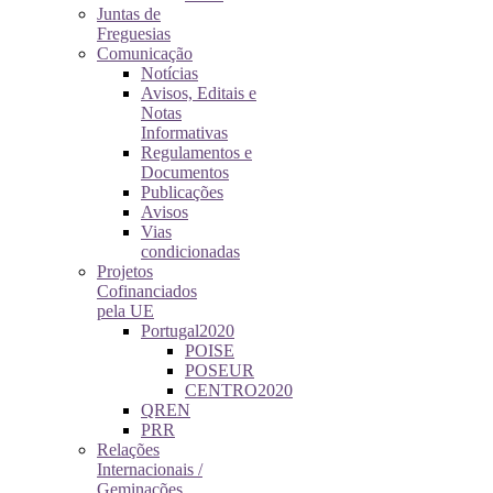
Juntas de
Freguesias
Comunicação
Notícias
Avisos, Editais e
Notas
Informativas
Regulamentos e
Documentos
Publicações
Avisos
Vias
condicionadas
Projetos
Cofinanciados
pela UE
Portugal2020
POISE
POSEUR
CENTRO2020
QREN
PRR
Relações
Internacionais /
Geminações