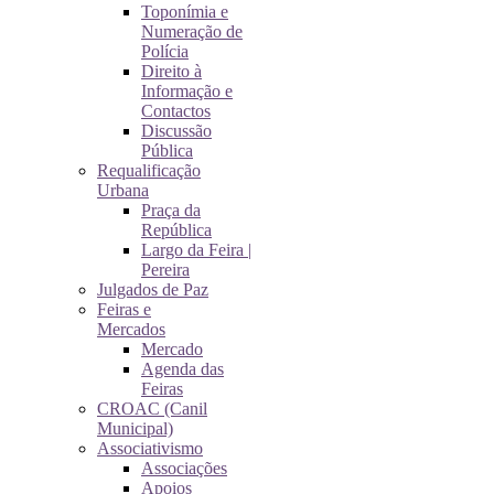
Toponímia e
Numeração de
Polícia
Direito à
Informação e
Contactos
Discussão
Pública
Requalificação
Urbana
Praça da
República
Largo da Feira |
Pereira
Julgados de Paz
Feiras e
Mercados
Mercado
Agenda das
Feiras
CROAC (Canil
Municipal)
Associativismo
Associações
Apoios