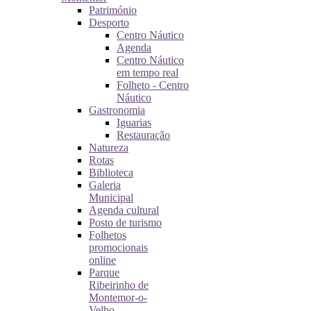
Património
Desporto
Centro Náutico
Agenda
Centro Náutico
em tempo real
Folheto - Centro
Náutico
Gastronomia
Iguarias
Restauração
Natureza
Rotas
Biblioteca
Galeria
Municipal
Agenda cultural
Posto de turismo
Folhetos
promocionais
online
Parque
Ribeirinho de
Montemor-o-
Velho