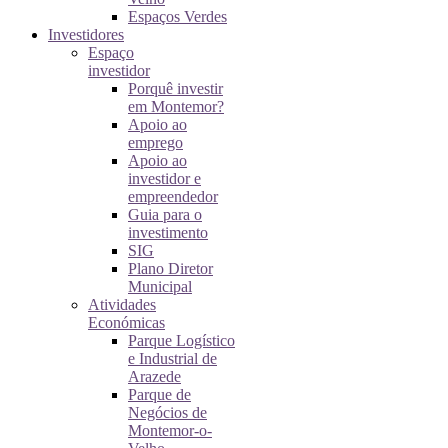
Espaços Verdes
Investidores
Espaço
investidor
Porquê investir
em Montemor?
Apoio ao
emprego
Apoio ao
investidor e
empreendedor
Guia para o
investimento
SIG
Plano Diretor
Municipal
Atividades
Económicas
Parque Logístico
e Industrial de
Arazede
Parque de
Negócios de
Montemor-o-