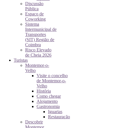
Discussão
Pública
Espaço de
Coworking
Sistema
Intermunicipal de
Transportes
(SIT) Região de
Coimbra
Risco Elevado
de Cheia 2026
Turistas
Montemor-o-
Velho
Visite o concelho
de Montemor-o-
Velho
História
Como chegar
Alojamento
Gastronomia
Iguarias
Restauração
Descobrir
Montemor