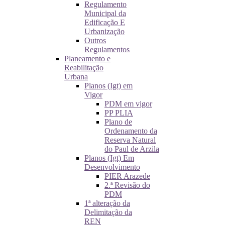
Regulamento
Municipal da
Edificação E
Urbanização
Outros
Regulamentos
Planeamento e
Reabilitação
Urbana
Planos (Igt) em
Vigor
PDM em vigor
PP PLIA
Plano de
Ordenamento da
Reserva Natural
do Paul de Arzila
Planos (Igt) Em
Desenvolvimento
PIER Arazede
2.ª Revisão do
PDM
1ª alteração da
Delimitação da
REN