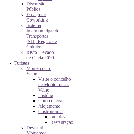
Discussão
Pública
Espaço de
Coworking
Sistema
Intermunicipal de
Transportes
(SIT) Região de
Coimbra
Risco Elevado
de Cheia 2026
Turistas
Montemor-o-
Velho
Visite o concelho
de Montemor-o-
Velho
História
Como chegar
Alojamento
Gastronomia
Iguarias
Restauração
Descobrir
Montemor