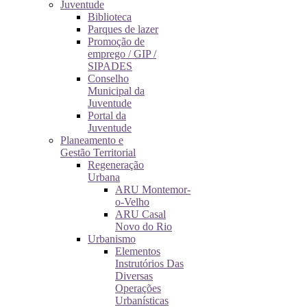
Juventude
Biblioteca
Parques de lazer
Promoção de
emprego / GIP /
SIPADES
Conselho
Municipal da
Juventude
Portal da
Juventude
Planeamento e
Gestão Territorial
Regeneração
Urbana
ARU Montemor-
o-Velho
ARU Casal
Novo do Rio
Urbanismo
Elementos
Instrutórios Das
Diversas
Operações
Urbanísticas