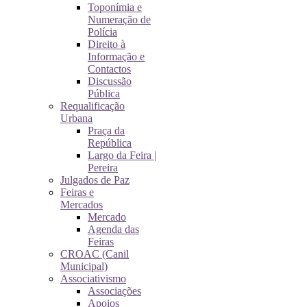
Toponímia e
Numeração de
Polícia
Direito à
Informação e
Contactos
Discussão
Pública
Requalificação
Urbana
Praça da
República
Largo da Feira |
Pereira
Julgados de Paz
Feiras e
Mercados
Mercado
Agenda das
Feiras
CROAC (Canil
Municipal)
Associativismo
Associações
Apoios