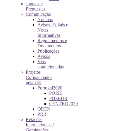
Juntas de
Freguesias
Comunicação
Notícias
Avisos, Editais e
Notas
Informativas
Regulamentos e
Documentos
Publicações
Avisos
Vias
condicionadas
Projetos
Cofinanciados
pela UE
Portugal2020
POISE
POSEUR
CENTRO2020
QREN
PRR
Relações
Internacionais /
Geminações