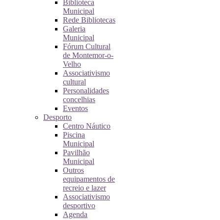
Biblioteca
Municipal
Rede Bibliotecas
Galeria
Municipal
Fórum Cultural
de Montemor-o-
Velho
Associativismo
cultural
Personalidades
concelhias
Eventos
Desporto
Centro Náutico
Piscina
Municipal
Pavilhão
Municipal
Outros
equipamentos de
recreio e lazer
Associativismo
desportivo
Agenda