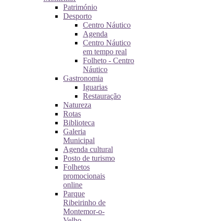
Património
Desporto
Centro Náutico
Agenda
Centro Náutico
em tempo real
Folheto - Centro
Náutico
Gastronomia
Iguarias
Restauração
Natureza
Rotas
Biblioteca
Galeria
Municipal
Agenda cultural
Posto de turismo
Folhetos
promocionais
online
Parque
Ribeirinho de
Montemor-o-
Velho