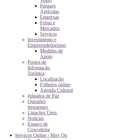
Velho
Parques
Agrícolas
Empresas
Feiras e
Mercados
Serviços
Investimento e
Empreendedorismo
Medidas de
Apoio
Postos de
Informação
Turística
Localização
Folhetos online
Agenda Cultural
Julgados de Paz
Questões
frequentes
Ligações Úteis
Notícias
Espaço de
Coworking
Serviços Online / Mov On