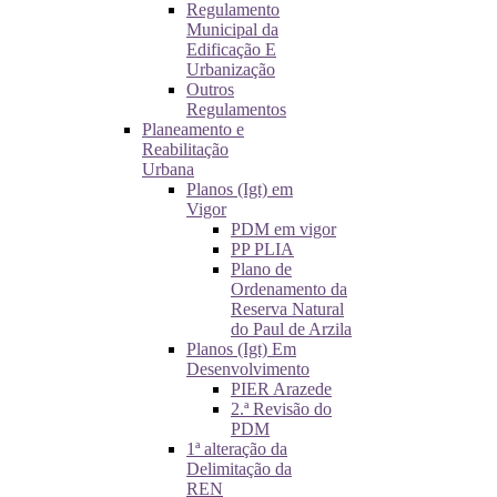
Regulamento
Municipal da
Edificação E
Urbanização
Outros
Regulamentos
Planeamento e
Reabilitação
Urbana
Planos (Igt) em
Vigor
PDM em vigor
PP PLIA
Plano de
Ordenamento da
Reserva Natural
do Paul de Arzila
Planos (Igt) Em
Desenvolvimento
PIER Arazede
2.ª Revisão do
PDM
1ª alteração da
Delimitação da
REN