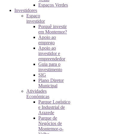
Espaços Verdes
Investidores
Espaço
investidor
Porquê investir
em Montemor?
Apoio ao
emprego
Apoio ao
investidor e
empreendedor
Guia para o
investimento
SIG
Plano Diretor
Municipal
Atividades
Económicas
Parque Logístico
e Industrial de
Arazede
Parque de
Negócios de
Montemor-o-