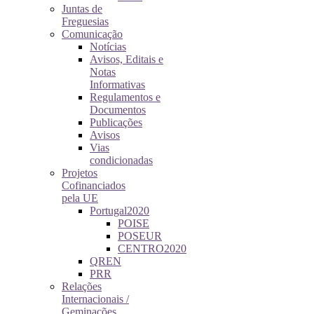
Juntas de
Freguesias
Comunicação
Notícias
Avisos, Editais e
Notas
Informativas
Regulamentos e
Documentos
Publicações
Avisos
Vias
condicionadas
Projetos
Cofinanciados
pela UE
Portugal2020
POISE
POSEUR
CENTRO2020
QREN
PRR
Relações
Internacionais /
Geminações