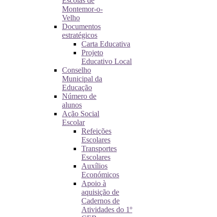
Escolas de
Montemor-o-
Velho
Documentos
estratégicos
Carta Educativa
Projeto
Educativo Local
Conselho
Municipal da
Educação
Número de
alunos
Ação Social
Escolar
Refeições
Escolares
Transportes
Escolares
Auxílios
Económicos
Apoio à
aquisição de
Cadernos de
Atividades do 1º