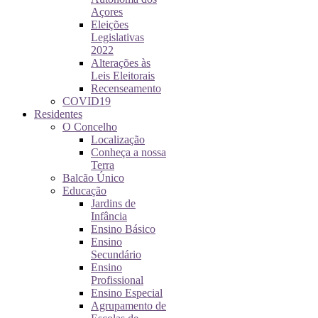
Açores
Eleições
Legislativas
2022
Alterações às
Leis Eleitorais
Recenseamento
COVID19
Residentes
O Concelho
Localização
Conheça a nossa
Terra
Balcão Único
Educação
Jardins de
Infância
Ensino Básico
Ensino
Secundário
Ensino
Profissional
Ensino Especial
Agrupamento de