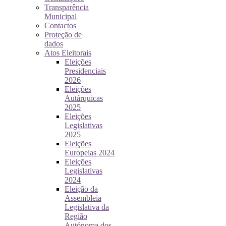
Transparência
Municipal
Contactos
Proteção de
dados
Atos Eleitorais
Eleições
Presidenciais
2026
Eleições
Autárquicas
2025
Eleições
Legislativas
2025
Eleições
Europeias 2024
Eleições
Legislativas
2024
Eleição da
Assembleia
Legislativa da
Região
Autónoma dos