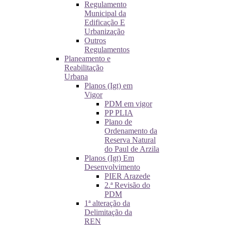
Regulamento
Municipal da
Edificação E
Urbanização
Outros
Regulamentos
Planeamento e
Reabilitação
Urbana
Planos (Igt) em
Vigor
PDM em vigor
PP PLIA
Plano de
Ordenamento da
Reserva Natural
do Paul de Arzila
Planos (Igt) Em
Desenvolvimento
PIER Arazede
2.ª Revisão do
PDM
1ª alteração da
Delimitação da
REN