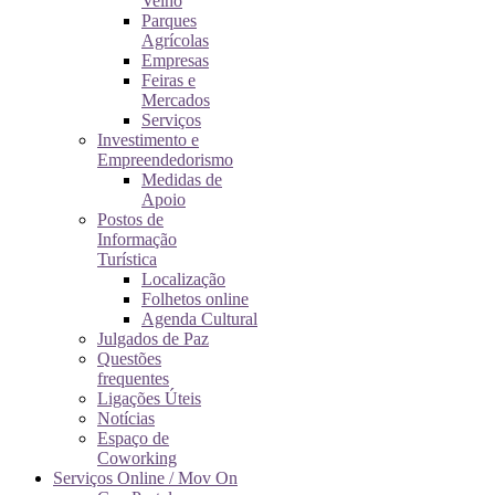
Velho
Parques
Agrícolas
Empresas
Feiras e
Mercados
Serviços
Investimento e
Empreendedorismo
Medidas de
Apoio
Postos de
Informação
Turística
Localização
Folhetos online
Agenda Cultural
Julgados de Paz
Questões
frequentes
Ligações Úteis
Notícias
Espaço de
Coworking
Serviços Online / Mov On