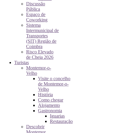
Discussão
Pública
Espaço de
Coworking
Sistema
Intermunicipal de
Transportes
(SIT) Região de
Coimbra
Risco Elevado
de Cheia 2026
Turistas
Montemor-o-
Velho
Visite o concelho
de Montemor-o-
Velho
História
Como chegar
Alojamento
Gastronomia
Iguarias
Restauração
Descobrir
Montemor