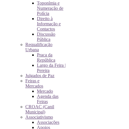
Toponímia e
Numeração de
Polícia
Direito à
Informação e
Contactos
Discussão
Pública
Requalificação
Urbana
Praça da
República
Largo da Feira |
Pereira
Julgados de Paz
Feiras e
Mercados
Mercado
Agenda das
Feiras
CROAC (Canil
Municipal)
Associativismo
Associações
Apoios