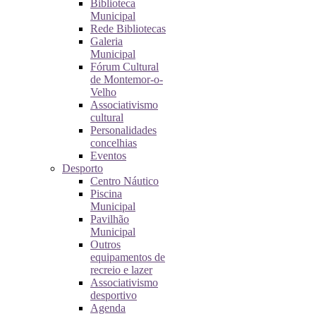
Biblioteca
Municipal
Rede Bibliotecas
Galeria
Municipal
Fórum Cultural
de Montemor-o-
Velho
Associativismo
cultural
Personalidades
concelhias
Eventos
Desporto
Centro Náutico
Piscina
Municipal
Pavilhão
Municipal
Outros
equipamentos de
recreio e lazer
Associativismo
desportivo
Agenda