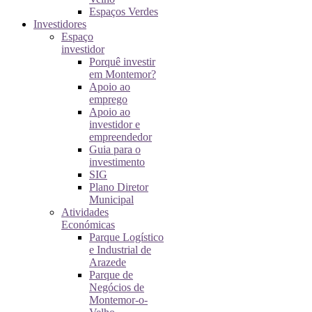
Espaços Verdes
Investidores
Espaço
investidor
Porquê investir
em Montemor?
Apoio ao
emprego
Apoio ao
investidor e
empreendedor
Guia para o
investimento
SIG
Plano Diretor
Municipal
Atividades
Económicas
Parque Logístico
e Industrial de
Arazede
Parque de
Negócios de
Montemor-o-