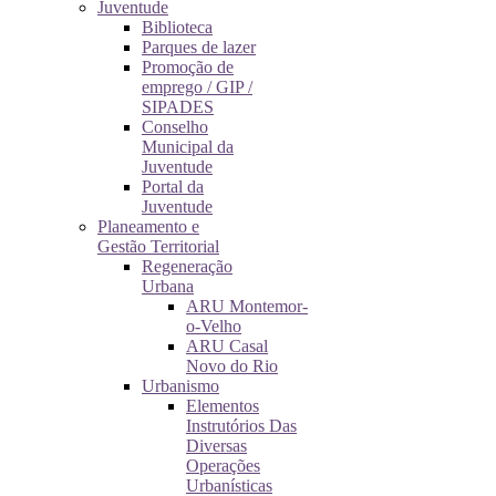
Juventude
Biblioteca
Parques de lazer
Promoção de
emprego / GIP /
SIPADES
Conselho
Municipal da
Juventude
Portal da
Juventude
Planeamento e
Gestão Territorial
Regeneração
Urbana
ARU Montemor-
o-Velho
ARU Casal
Novo do Rio
Urbanismo
Elementos
Instrutórios Das
Diversas
Operações
Urbanísticas