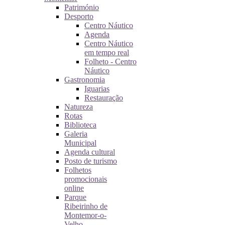
Património
Desporto
Centro Náutico
Agenda
Centro Náutico
em tempo real
Folheto - Centro
Náutico
Gastronomia
Iguarias
Restauração
Natureza
Rotas
Biblioteca
Galeria
Municipal
Agenda cultural
Posto de turismo
Folhetos
promocionais
online
Parque
Ribeirinho de
Montemor-o-
Velho