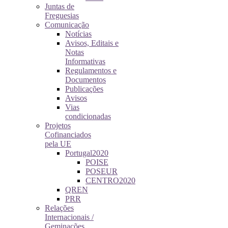
Juntas de
Freguesias
Comunicação
Notícias
Avisos, Editais e
Notas
Informativas
Regulamentos e
Documentos
Publicações
Avisos
Vias
condicionadas
Projetos
Cofinanciados
pela UE
Portugal2020
POISE
POSEUR
CENTRO2020
QREN
PRR
Relações
Internacionais /
Geminações