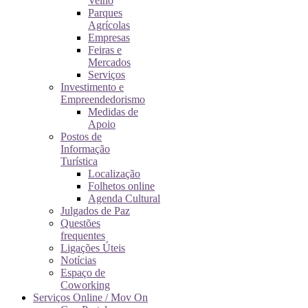
Velho
Parques
Agrícolas
Empresas
Feiras e
Mercados
Serviços
Investimento e
Empreendedorismo
Medidas de
Apoio
Postos de
Informação
Turística
Localização
Folhetos online
Agenda Cultural
Julgados de Paz
Questões
frequentes
Ligações Úteis
Notícias
Espaço de
Coworking
Serviços Online / Mov On