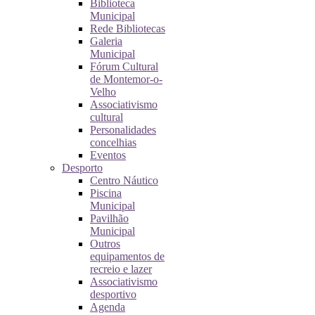
Biblioteca
Municipal
Rede Bibliotecas
Galeria
Municipal
Fórum Cultural
de Montemor-o-
Velho
Associativismo
cultural
Personalidades
concelhias
Eventos
Desporto
Centro Náutico
Piscina
Municipal
Pavilhão
Municipal
Outros
equipamentos de
recreio e lazer
Associativismo
desportivo
Agenda