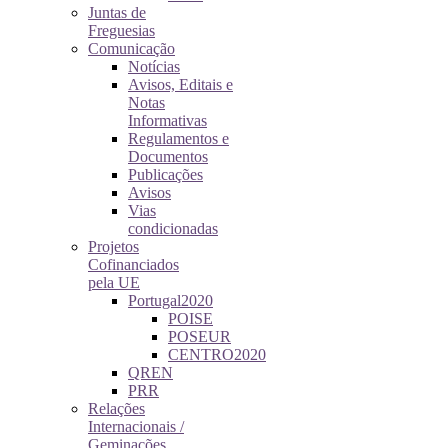
Juntas de
Freguesias
Comunicação
Notícias
Avisos, Editais e
Notas
Informativas
Regulamentos e
Documentos
Publicações
Avisos
Vias
condicionadas
Projetos
Cofinanciados
pela UE
Portugal2020
POISE
POSEUR
CENTRO2020
QREN
PRR
Relações
Internacionais /
Geminações