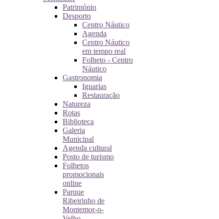
Património
Desporto
Centro Náutico
Agenda
Centro Náutico
em tempo real
Folheto - Centro
Náutico
Gastronomia
Iguarias
Restauração
Natureza
Rotas
Biblioteca
Galeria
Municipal
Agenda cultural
Posto de turismo
Folhetos
promocionais
online
Parque
Ribeirinho de
Montemor-o-
Velho