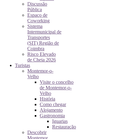
Discussão
Pública
Espaço de
Coworking
Sistema
Intermunicipal de
Transportes
(SIT) Região de
Coimbra
Risco Elevado
de Cheia 2026
Turistas
Montemor-o-
Velho
Visite o concelho
de Montemor-o-
Velho
História
Como chegar
Alojamento
Gastronomia
Iguarias
Restauração
Descobrir
Montemor