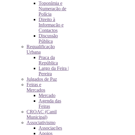
Toponímia e
Numeração de
Polícia
Direito à
Informação e
Contactos
Discussão
Pública
Requalificação
Urbana
Praça da
República
Largo da Feira |
Pereira
Julgados de Paz
Feiras e
Mercados
Mercado
Agenda das
Feiras
CROAC (Canil
Municipal)
Associativismo
Associações
Apoios