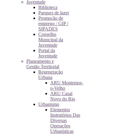
Juventude
Biblioteca
Parques de lazer
Promoção de
emprego / GIP /
SIPADES
Conselho
Municipal da
Juventude
Portal da
Juventude
Planeamento e
Gestão Territorial
Regeneração
Urbana
ARU Montemor-
o-Velho
ARU Casal
Novo do Rio
Urbanismo
Elementos
Instrutórios Das
Diversas
Operações
Urbanísticas