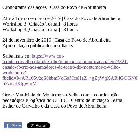
Cronograma das ações | Casa do Povo de Abrunheira
23 e 24 de novembro de 2019 | Casa do Povo de Abrunheira
Workshop 3 [Criação Teatral] | 8 horas
Workshop 3 [Criação Teatral] | 8 horas
24 de novembro de 2019 | Casa do Povo de Abrunheira
Apresentação pública dos resultados
Saiba mais em
https://www.cm-
montemorvelho.pt/index.php/municipio/comunicacao/item/3821-
ensaio-aberto-aos-amadores-de-teatro-de-montemor-o-velho-
workshops?
fbclid=IwAR105v2qS0hbmNqGaMceHaZ_4gZgWgXAR4GQGN
bFzn2dKigwrnM
Org.> Município de Montemor-o-Velho com a coordenação
pedagógica e logística do CITEC - Centro de Iniciação Teatral
Esther de Carvalho e da Casa do Povo de Abrunheira