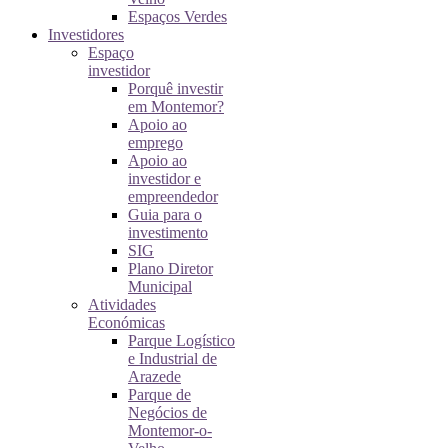
Espaços Verdes
Investidores
Espaço
investidor
Porquê investir
em Montemor?
Apoio ao
emprego
Apoio ao
investidor e
empreendedor
Guia para o
investimento
SIG
Plano Diretor
Municipal
Atividades
Económicas
Parque Logístico
e Industrial de
Arazede
Parque de
Negócios de
Montemor-o-