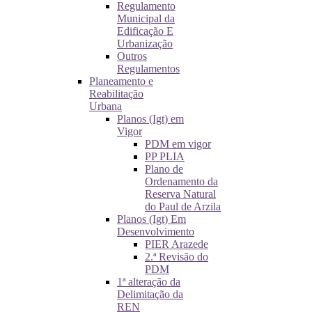
Regulamento
Municipal da
Edificação E
Urbanização
Outros
Regulamentos
Planeamento e
Reabilitação
Urbana
Planos (Igt) em
Vigor
PDM em vigor
PP PLIA
Plano de
Ordenamento da
Reserva Natural
do Paul de Arzila
Planos (Igt) Em
Desenvolvimento
PIER Arazede
2.ª Revisão do
PDM
1ª alteração da
Delimitação da
REN