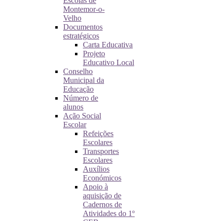
Escolas de
Montemor-o-
Velho
Documentos
estratégicos
Carta Educativa
Projeto
Educativo Local
Conselho
Municipal da
Educação
Número de
alunos
Ação Social
Escolar
Refeições
Escolares
Transportes
Escolares
Auxílios
Económicos
Apoio à
aquisição de
Cadernos de
Atividades do 1º