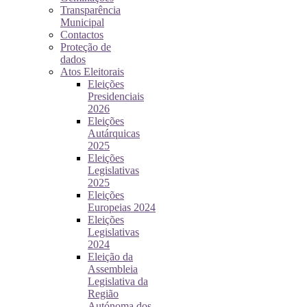
Transparência
Municipal
Contactos
Proteção de
dados
Atos Eleitorais
Eleições
Presidenciais
2026
Eleições
Autárquicas
2025
Eleições
Legislativas
2025
Eleições
Europeias 2024
Eleições
Legislativas
2024
Eleição da
Assembleia
Legislativa da
Região
Autónoma dos