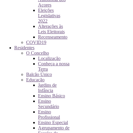
Açores
Eleições
Legislativas
2022
Alterações às
Leis Eleitorais
Recenseamento
COVID19
Residentes
O Concelho
Localização
Conheça a nossa
Terra
Balcão Único
Educação
Jardins de
Infância
Ensino Básico
Ensino
Secundário
Ensino
Profissional
Ensino Especial
Agrupamento de