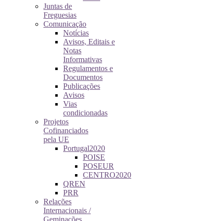
Juntas de
Freguesias
Comunicação
Notícias
Avisos, Editais e
Notas
Informativas
Regulamentos e
Documentos
Publicações
Avisos
Vias
condicionadas
Projetos
Cofinanciados
pela UE
Portugal2020
POISE
POSEUR
CENTRO2020
QREN
PRR
Relações
Internacionais /
Geminações