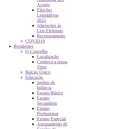
Açores
Eleições
Legislativas
2022
Alterações às
Leis Eleitorais
Recenseamento
COVID19
Residentes
O Concelho
Localização
Conheça a nossa
Terra
Balcão Único
Educação
Jardins de
Infância
Ensino Básico
Ensino
Secundário
Ensino
Profissional
Ensino Especial
Agrupamento de