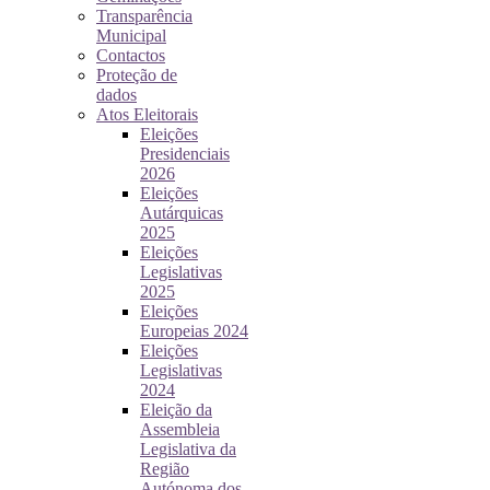
Transparência
Municipal
Contactos
Proteção de
dados
Atos Eleitorais
Eleições
Presidenciais
2026
Eleições
Autárquicas
2025
Eleições
Legislativas
2025
Eleições
Europeias 2024
Eleições
Legislativas
2024
Eleição da
Assembleia
Legislativa da
Região
Autónoma dos