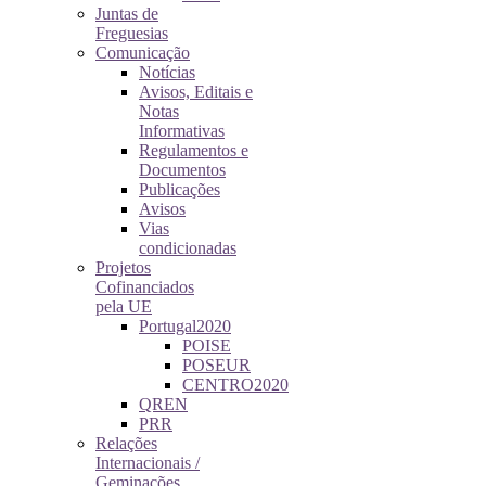
Juntas de
Freguesias
Comunicação
Notícias
Avisos, Editais e
Notas
Informativas
Regulamentos e
Documentos
Publicações
Avisos
Vias
condicionadas
Projetos
Cofinanciados
pela UE
Portugal2020
POISE
POSEUR
CENTRO2020
QREN
PRR
Relações
Internacionais /
Geminações