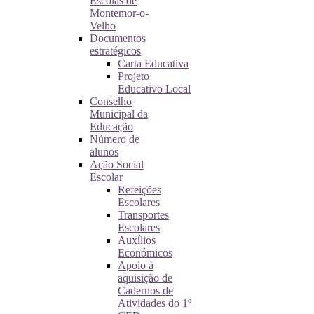
Escolas de
Montemor-o-
Velho
Documentos
estratégicos
Carta Educativa
Projeto
Educativo Local
Conselho
Municipal da
Educação
Número de
alunos
Ação Social
Escolar
Refeições
Escolares
Transportes
Escolares
Auxílios
Económicos
Apoio à
aquisição de
Cadernos de
Atividades do 1º