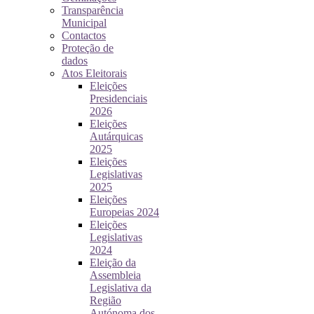
Transparência
Municipal
Contactos
Proteção de
dados
Atos Eleitorais
Eleições
Presidenciais
2026
Eleições
Autárquicas
2025
Eleições
Legislativas
2025
Eleições
Europeias 2024
Eleições
Legislativas
2024
Eleição da
Assembleia
Legislativa da
Região
Autónoma dos