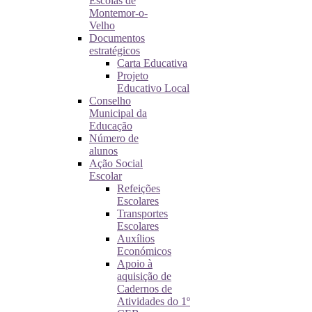
Escolas de
Montemor-o-
Velho
Documentos
estratégicos
Carta Educativa
Projeto
Educativo Local
Conselho
Municipal da
Educação
Número de
alunos
Ação Social
Escolar
Refeições
Escolares
Transportes
Escolares
Auxílios
Económicos
Apoio à
aquisição de
Cadernos de
Atividades do 1º