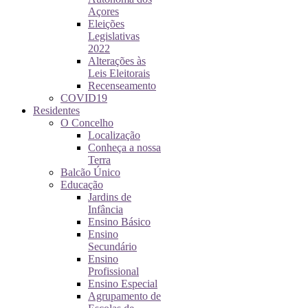
Açores
Eleições
Legislativas
2022
Alterações às
Leis Eleitorais
Recenseamento
COVID19
Residentes
O Concelho
Localização
Conheça a nossa
Terra
Balcão Único
Educação
Jardins de
Infância
Ensino Básico
Ensino
Secundário
Ensino
Profissional
Ensino Especial
Agrupamento de