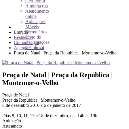
Geo Portal
A minha rua
Atendimento
online
Aplicações
Móveis
Formulários
Entrada
Livro de
Residentes
Reclamações
Comunicação
Eletrónico
Agenda Cultural
Praça de Natal | Praça da República | Montemor-o-Velho
Praça de Natal | Praça da República |
Montemor-o-Velho
Praça de Natal
Praça da República | Montemor-o-Velho
8 de dezembro 2016 a 6 de janeiro de 2017
Dias 8, 10, 11, 17 e 18 de dezembro, das 14h às 19h
Animação
Artesanato