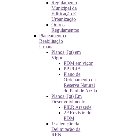
Regulamento
Municipal da
Edificação E
Urbanização
Outros
Regulamentos
Planeamento e
Reabilitação
Urbana
Planos (Igt) em
Vigor
PDM em vigor
PP PLIA
Plano de
Ordenamento da
Reserva Natural
do Paul de Arzila
Planos (Igt) Em
Desenvolvimento
PIER Arazede
2.ª Revisão do
PDM
1ª alteração da
Delimitação da
REN