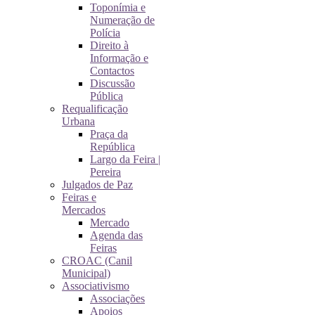
Toponímia e
Numeração de
Polícia
Direito à
Informação e
Contactos
Discussão
Pública
Requalificação
Urbana
Praça da
República
Largo da Feira |
Pereira
Julgados de Paz
Feiras e
Mercados
Mercado
Agenda das
Feiras
CROAC (Canil
Municipal)
Associativismo
Associações
Apoios