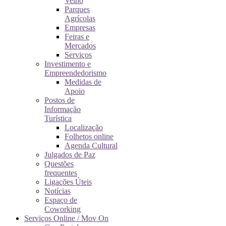
Velho
Parques
Agrícolas
Empresas
Feiras e
Mercados
Serviços
Investimento e
Empreendedorismo
Medidas de
Apoio
Postos de
Informação
Turística
Localização
Folhetos online
Agenda Cultural
Julgados de Paz
Questões
frequentes
Ligações Úteis
Notícias
Espaço de
Coworking
Serviços Online / Mov On