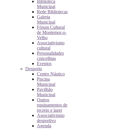
Biblioteca
Municipal
Rede Bibliotecas
Galeria
Municipal
Fórum Cultural
de Montemor-o-
Velho
Associativismo
cultural
Personalidades
concelhias
Eventos
Desporto
Centro Náutico
Piscina
Municipal
Pavilhão
Municipal
Outros
equipamentos de
recreio e lazer
Associativismo
desportivo
Agenda