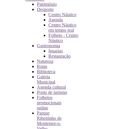
Património
Desporto
Centro Náutico
Agenda
Centro Náutico
em tempo real
Folheto - Centro
Náutico
Gastronomia
Iguarias
Restauração
Natureza
Rotas
Biblioteca
Galeria
Municipal
Agenda cultural
Posto de turismo
Folhetos
promocionais
online
Parque
Ribeirinho de
Montemor-o-
Velho