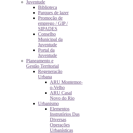
Juventude
Biblioteca
Parques de lazer
Promoção de
emprego / GIP /
SIPADES
Conselho
Municipal da
Juventude
Portal da
Juventude
Planeamento e
Gestão Territorial
Regeneração
Urbana
ARU Montemor-
o-Velho
ARU Casal
Novo do Rio
Urbanismo
Elementos
Instrutórios Das
Diversas
Operações
Urbanísticas