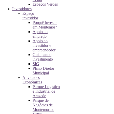
Espaços Verdes
Investidores
Espaço
investidor
Porquê investir
em Montemor?
Apoio ao
emprego
Apoio ao
investidor e
empreendedor
Guia para o
investimento
SIG
Plano Diretor
Municipal
Atividades
Económicas
Parque Logístico
e Industrial de
Arazede
Parque de
Negócios de
Montemor-o-