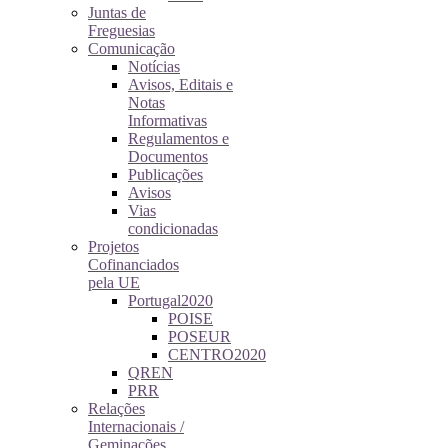
Juntas de
Freguesias
Comunicação
Notícias
Avisos, Editais e
Notas
Informativas
Regulamentos e
Documentos
Publicações
Avisos
Vias
condicionadas
Projetos
Cofinanciados
pela UE
Portugal2020
POISE
POSEUR
CENTRO2020
QREN
PRR
Relações
Internacionais /
Geminações