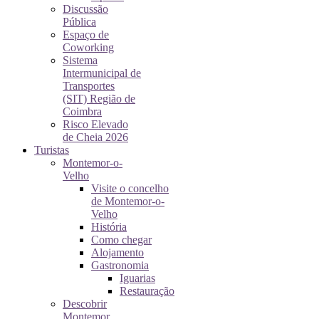
Discussão
Pública
Espaço de
Coworking
Sistema
Intermunicipal de
Transportes
(SIT) Região de
Coimbra
Risco Elevado
de Cheia 2026
Turistas
Montemor-o-
Velho
Visite o concelho
de Montemor-o-
Velho
História
Como chegar
Alojamento
Gastronomia
Iguarias
Restauração
Descobrir
Montemor