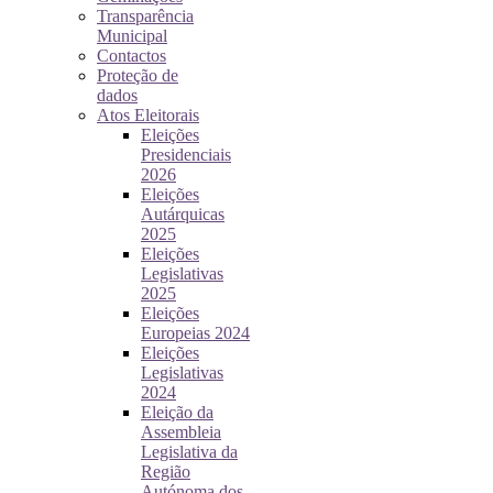
Transparência
Municipal
Contactos
Proteção de
dados
Atos Eleitorais
Eleições
Presidenciais
2026
Eleições
Autárquicas
2025
Eleições
Legislativas
2025
Eleições
Europeias 2024
Eleições
Legislativas
2024
Eleição da
Assembleia
Legislativa da
Região
Autónoma dos