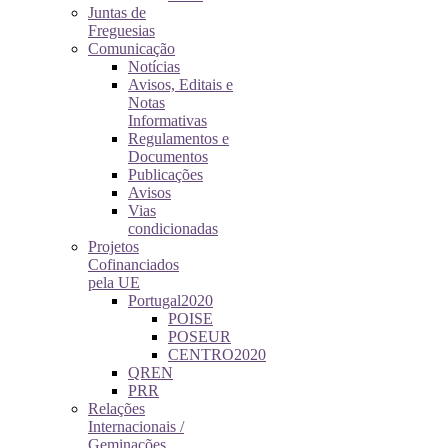
Juntas de
Freguesias
Comunicação
Notícias
Avisos, Editais e
Notas
Informativas
Regulamentos e
Documentos
Publicações
Avisos
Vias
condicionadas
Projetos
Cofinanciados
pela UE
Portugal2020
POISE
POSEUR
CENTRO2020
QREN
PRR
Relações
Internacionais /
Geminações