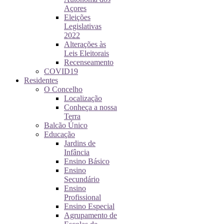
Açores
Eleições
Legislativas
2022
Alterações às
Leis Eleitorais
Recenseamento
COVID19
Residentes
O Concelho
Localização
Conheça a nossa
Terra
Balcão Único
Educação
Jardins de
Infância
Ensino Básico
Ensino
Secundário
Ensino
Profissional
Ensino Especial
Agrupamento de