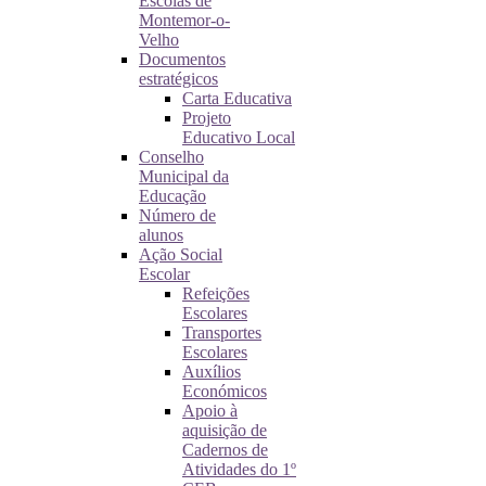
Escolas de
Montemor-o-
Velho
Documentos
estratégicos
Carta Educativa
Projeto
Educativo Local
Conselho
Municipal da
Educação
Número de
alunos
Ação Social
Escolar
Refeições
Escolares
Transportes
Escolares
Auxílios
Económicos
Apoio à
aquisição de
Cadernos de
Atividades do 1º