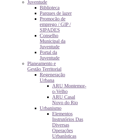
Juventude
Biblioteca
Parques de lazer
Promoção de
emprego / GIP /
SIPADES
Conselho
Municipal da
Juventude
Portal da
Juventude
Planeamento e
Gestão Territorial
Regeneração
Urbana
ARU Montemor-
o-Velho
ARU Casal
Novo do Rio
Urbanismo
Elementos
Instrutórios Das
Diversas
Operações
Urbanísticas