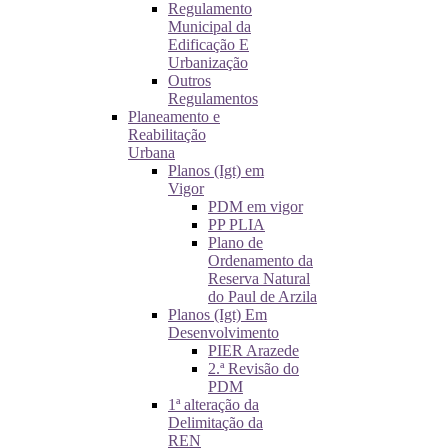
Regulamento
Municipal da
Edificação E
Urbanização
Outros
Regulamentos
Planeamento e
Reabilitação
Urbana
Planos (Igt) em
Vigor
PDM em vigor
PP PLIA
Plano de
Ordenamento da
Reserva Natural
do Paul de Arzila
Planos (Igt) Em
Desenvolvimento
PIER Arazede
2.ª Revisão do
PDM
1ª alteração da
Delimitação da
REN