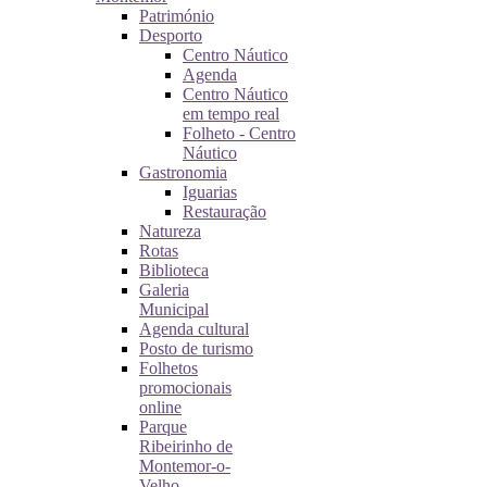
Património
Desporto
Centro Náutico
Agenda
Centro Náutico
em tempo real
Folheto - Centro
Náutico
Gastronomia
Iguarias
Restauração
Natureza
Rotas
Biblioteca
Galeria
Municipal
Agenda cultural
Posto de turismo
Folhetos
promocionais
online
Parque
Ribeirinho de
Montemor-o-
Velho