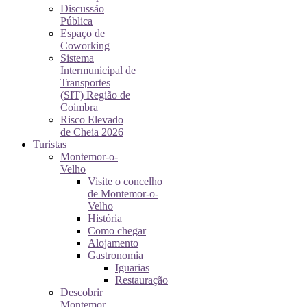
Discussão
Pública
Espaço de
Coworking
Sistema
Intermunicipal de
Transportes
(SIT) Região de
Coimbra
Risco Elevado
de Cheia 2026
Turistas
Montemor-o-
Velho
Visite o concelho
de Montemor-o-
Velho
História
Como chegar
Alojamento
Gastronomia
Iguarias
Restauração
Descobrir
Montemor