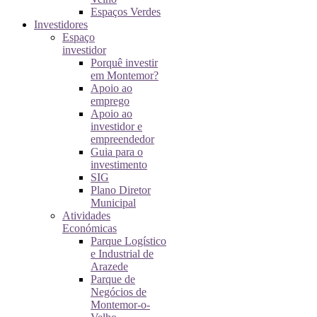
Espaços Verdes
Investidores
Espaço
investidor
Porquê investir
em Montemor?
Apoio ao
emprego
Apoio ao
investidor e
empreendedor
Guia para o
investimento
SIG
Plano Diretor
Municipal
Atividades
Económicas
Parque Logístico
e Industrial de
Arazede
Parque de
Negócios de
Montemor-o-