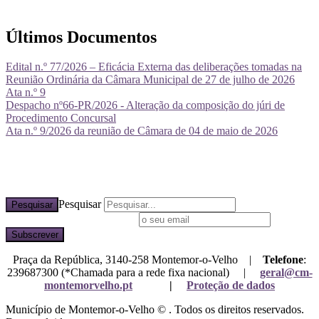
Últimos Documentos
Edital n.º 77/2026 – Eficácia Externa das deliberações tomadas na
Reunião Ordinária da Câmara Municipal de 27 de julho de 2026
Ata n.º 9
Despacho nº66-PR/2026 - Alteração da composição do júri de
Procedimento Concursal
Ata n.º 9/2026 da reunião de Câmara de 04 de maio de 2026
Pesquisar
Pesquisar
Subscreva a nossa newsletter
Praça da República, 3140-258 Montemor-o-Velho |
Telefone
:
239687300 (*Chamada para a rede fixa nacional) |
geral@cm-
montemorvelho.pt
|
Proteção de dados
Município de Montemor-o-Velho © . Todos os direitos reservados.