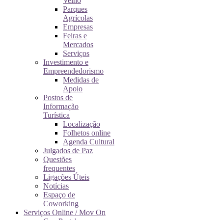
Velho
Parques
Agrícolas
Empresas
Feiras e
Mercados
Serviços
Investimento e
Empreendedorismo
Medidas de
Apoio
Postos de
Informação
Turística
Localização
Folhetos online
Agenda Cultural
Julgados de Paz
Questões
frequentes
Ligações Úteis
Notícias
Espaço de
Coworking
Serviços Online / Mov On