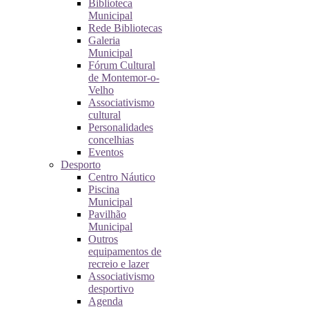
Biblioteca
Municipal
Rede Bibliotecas
Galeria
Municipal
Fórum Cultural
de Montemor-o-
Velho
Associativismo
cultural
Personalidades
concelhias
Eventos
Desporto
Centro Náutico
Piscina
Municipal
Pavilhão
Municipal
Outros
equipamentos de
recreio e lazer
Associativismo
desportivo
Agenda