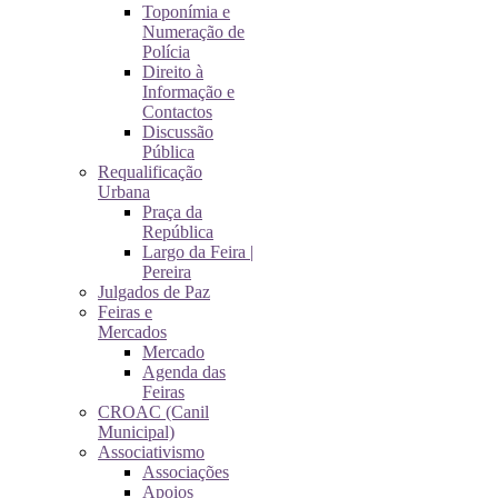
Toponímia e
Numeração de
Polícia
Direito à
Informação e
Contactos
Discussão
Pública
Requalificação
Urbana
Praça da
República
Largo da Feira |
Pereira
Julgados de Paz
Feiras e
Mercados
Mercado
Agenda das
Feiras
CROAC (Canil
Municipal)
Associativismo
Associações
Apoios