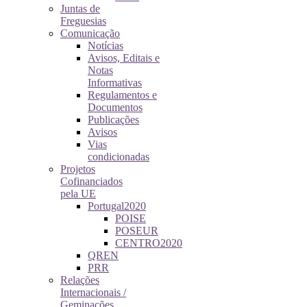
Juntas de
Freguesias
Comunicação
Notícias
Avisos, Editais e
Notas
Informativas
Regulamentos e
Documentos
Publicações
Avisos
Vias
condicionadas
Projetos
Cofinanciados
pela UE
Portugal2020
POISE
POSEUR
CENTRO2020
QREN
PRR
Relações
Internacionais /
Geminações