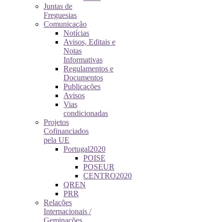
Juntas de
Freguesias
Comunicação
Notícias
Avisos, Editais e
Notas
Informativas
Regulamentos e
Documentos
Publicações
Avisos
Vias
condicionadas
Projetos
Cofinanciados
pela UE
Portugal2020
POISE
POSEUR
CENTRO2020
QREN
PRR
Relações
Internacionais /
Geminações