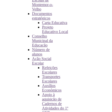
Escolas de
Montemor-o-
Velho
Documentos
estratégicos
Carta Educativa
Projeto
Educativo Local
Conselho
Municipal da
Educação
Número de
alunos
Ação Social
Escolar
Refeições
Escolares
Transportes
Escolares
Auxílios
Económicos
Apoio à
aquisição de
Cadernos de
Atividades do 1º