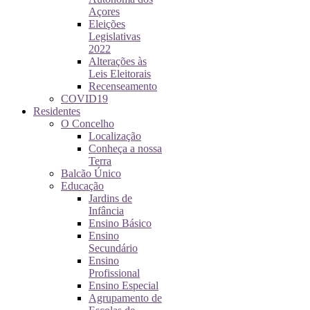
Açores
Eleições
Legislativas
2022
Alterações às
Leis Eleitorais
Recenseamento
COVID19
Residentes
O Concelho
Localização
Conheça a nossa
Terra
Balcão Único
Educação
Jardins de
Infância
Ensino Básico
Ensino
Secundário
Ensino
Profissional
Ensino Especial
Agrupamento de