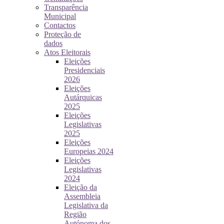
Transparência
Municipal
Contactos
Proteção de
dados
Atos Eleitorais
Eleições
Presidenciais
2026
Eleições
Autárquicas
2025
Eleições
Legislativas
2025
Eleições
Europeias 2024
Eleições
Legislativas
2024
Eleição da
Assembleia
Legislativa da
Região
Autónoma dos