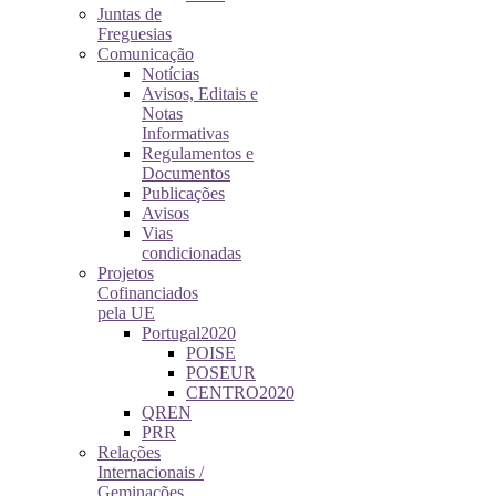
Juntas de
Freguesias
Comunicação
Notícias
Avisos, Editais e
Notas
Informativas
Regulamentos e
Documentos
Publicações
Avisos
Vias
condicionadas
Projetos
Cofinanciados
pela UE
Portugal2020
POISE
POSEUR
CENTRO2020
QREN
PRR
Relações
Internacionais /
Geminações