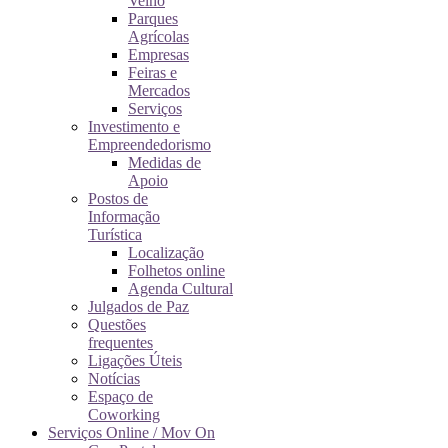
Velho
Parques
Agrícolas
Empresas
Feiras e
Mercados
Serviços
Investimento e
Empreendedorismo
Medidas de
Apoio
Postos de
Informação
Turística
Localização
Folhetos online
Agenda Cultural
Julgados de Paz
Questões
frequentes
Ligações Úteis
Notícias
Espaço de
Coworking
Serviços Online / Mov On