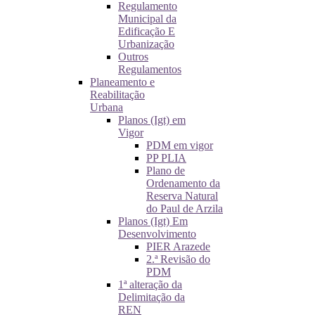
Regulamento
Municipal da
Edificação E
Urbanização
Outros
Regulamentos
Planeamento e
Reabilitação
Urbana
Planos (Igt) em
Vigor
PDM em vigor
PP PLIA
Plano de
Ordenamento da
Reserva Natural
do Paul de Arzila
Planos (Igt) Em
Desenvolvimento
PIER Arazede
2.ª Revisão do
PDM
1ª alteração da
Delimitação da
REN