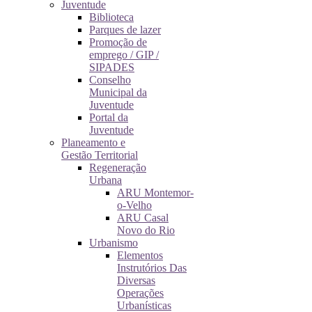
Juventude
Biblioteca
Parques de lazer
Promoção de
emprego / GIP /
SIPADES
Conselho
Municipal da
Juventude
Portal da
Juventude
Planeamento e
Gestão Territorial
Regeneração
Urbana
ARU Montemor-
o-Velho
ARU Casal
Novo do Rio
Urbanismo
Elementos
Instrutórios Das
Diversas
Operações
Urbanísticas