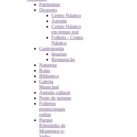
Património
Desporto
Centro Náutico
Agenda
Centro Náutico
em tempo real
Folheto - Centro
Náutico
Gastronomia
Iguarias
Restauração
Natureza
Rotas
Biblioteca
Galeria
Municipal
Agenda cultural
Posto de turismo
Folhetos
promocionais
online
Parque
Ribeirinho de
Montemor-o-
Velho