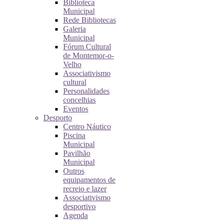
Biblioteca
Municipal
Rede Bibliotecas
Galeria
Municipal
Fórum Cultural
de Montemor-o-
Velho
Associativismo
cultural
Personalidades
concelhias
Eventos
Desporto
Centro Náutico
Piscina
Municipal
Pavilhão
Municipal
Outros
equipamentos de
recreio e lazer
Associativismo
desportivo
Agenda