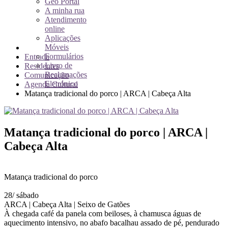
Geo Portal
A minha rua
Atendimento
online
Aplicações
Móveis
Formulários
Entrada
Livro de
Residentes
Reclamações
Comunicação
Eletrónico
Agenda Cultural
Matança tradicional do porco | ARCA | Cabeça Alta
Matança tradicional do porco | ARCA |
Cabeça Alta
Matança tradicional do porco
28/ sábado
ARCA | Cabeça Alta | Seixo de Gatões
À chegada café da panela com beiloses, à chamusca águas de
aquecimento intensivo, no abafo bacalhau assado de pé, pendurado