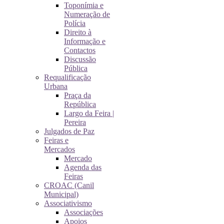
Toponímia e
Numeração de
Polícia
Direito à
Informação e
Contactos
Discussão
Pública
Requalificação
Urbana
Praça da
República
Largo da Feira |
Pereira
Julgados de Paz
Feiras e
Mercados
Mercado
Agenda das
Feiras
CROAC (Canil
Municipal)
Associativismo
Associações
Apoios