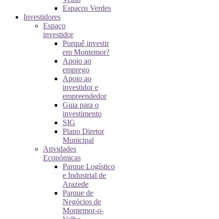
Espaços Verdes
Investidores
Espaço
investidor
Porquê investir
em Montemor?
Apoio ao
emprego
Apoio ao
investidor e
empreendedor
Guia para o
investimento
SIG
Plano Diretor
Municipal
Atividades
Económicas
Parque Logístico
e Industrial de
Arazede
Parque de
Negócios de
Montemor-o-