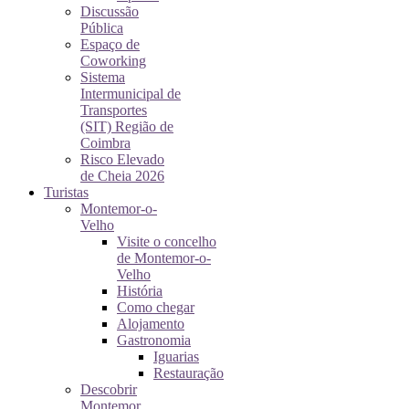
Discussão
Pública
Espaço de
Coworking
Sistema
Intermunicipal de
Transportes
(SIT) Região de
Coimbra
Risco Elevado
de Cheia 2026
Turistas
Montemor-o-
Velho
Visite o concelho
de Montemor-o-
Velho
História
Como chegar
Alojamento
Gastronomia
Iguarias
Restauração
Descobrir
Montemor