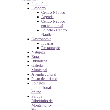
Património
Desporto
Centro Náutico
Agenda
Centro Náutico
em tempo real
Folheto - Centro
Náutico
Gastronomia
Iguarias
Restauração
Natureza
Rotas
Biblioteca
Galeria
Municipal
Agenda cultural
Posto de turismo
Folhetos
promocionais
online
Parque
Ribeirinho de
Montemor-o-
Velho