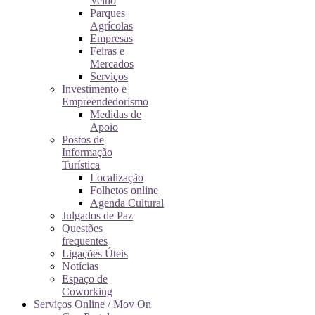
Velho
Parques
Agrícolas
Empresas
Feiras e
Mercados
Serviços
Investimento e
Empreendedorismo
Medidas de
Apoio
Postos de
Informação
Turística
Localização
Folhetos online
Agenda Cultural
Julgados de Paz
Questões
frequentes
Ligações Úteis
Notícias
Espaço de
Coworking
Serviços Online / Mov On