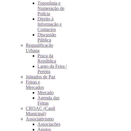
Toponímia e
Numeração de
Polícia
Direito à
Informação e
Contactos
Discussão
Pública
Requalificação
Urbana
Praça da
República
Largo da Feira |
Pereira
Julgados de Paz
Feiras e
Mercados
Mercado
Agenda das
Feiras
CROAC (Canil
Municipal)
Associativismo
Associações
Apoios