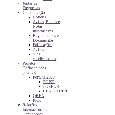
Juntas de
Freguesias
Comunicação
Notícias
Avisos, Editais e
Notas
Informativas
Regulamentos e
Documentos
Publicações
Avisos
Vias
condicionadas
Projetos
Cofinanciados
pela UE
Portugal2020
POISE
POSEUR
CENTRO2020
QREN
PRR
Relações
Internacionais /
Geminações