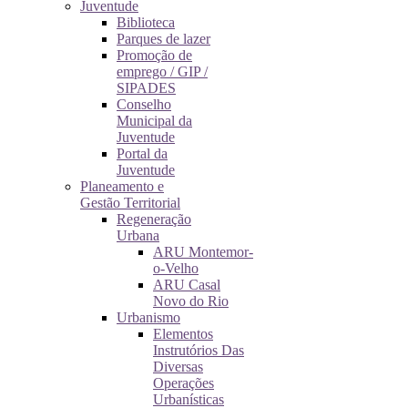
Juventude
Biblioteca
Parques de lazer
Promoção de
emprego / GIP /
SIPADES
Conselho
Municipal da
Juventude
Portal da
Juventude
Planeamento e
Gestão Territorial
Regeneração
Urbana
ARU Montemor-
o-Velho
ARU Casal
Novo do Rio
Urbanismo
Elementos
Instrutórios Das
Diversas
Operações
Urbanísticas