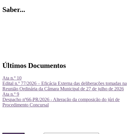
Saber...
Últimos Documentos
Ata n.º 10
Edital n.º 77/2026 – Eficácia Externa das deliberações tomadas na
Reunião Ordinária da Câmara Municipal de 27 de julho de 2026
Ata n.º 9
Despacho nº66-PR/2026 - Alteração da composição do júri de
Procedimento Concursal