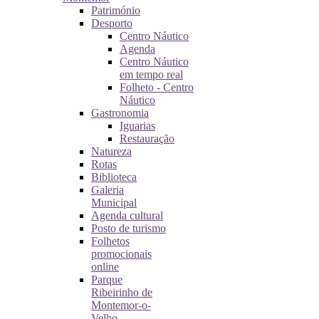
Património
Desporto
Centro Náutico
Agenda
Centro Náutico
em tempo real
Folheto - Centro
Náutico
Gastronomia
Iguarias
Restauração
Natureza
Rotas
Biblioteca
Galeria
Municipal
Agenda cultural
Posto de turismo
Folhetos
promocionais
online
Parque
Ribeirinho de
Montemor-o-
Velho