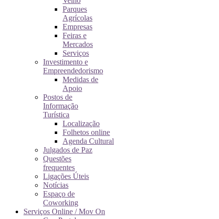
Velho
Parques
Agrícolas
Empresas
Feiras e
Mercados
Serviços
Investimento e
Empreendedorismo
Medidas de
Apoio
Postos de
Informação
Turística
Localização
Folhetos online
Agenda Cultural
Julgados de Paz
Questões
frequentes
Ligações Úteis
Notícias
Espaço de
Coworking
Serviços Online / Mov On