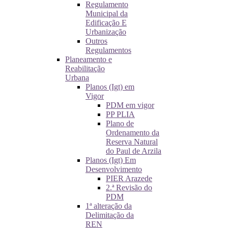
Regulamento
Municipal da
Edificação E
Urbanização
Outros
Regulamentos
Planeamento e
Reabilitação
Urbana
Planos (Igt) em
Vigor
PDM em vigor
PP PLIA
Plano de
Ordenamento da
Reserva Natural
do Paul de Arzila
Planos (Igt) Em
Desenvolvimento
PIER Arazede
2.ª Revisão do
PDM
1ª alteração da
Delimitação da
REN