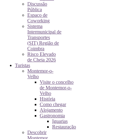
Discussão
Pública
Espaço de
Coworking
Sistema
Intermunicipal de
Transportes
(SIT) Região de
Coimbra
Risco Elevado
de Cheia 2026
Turistas
Montemor-o-
Velho
Visite o concelho
de Montemor-o-
Velho
História
Como chegar
Alojamento
Gastronomia
Iguarias
Restauração
Descobrir
Montemor