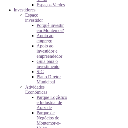
Espaços Verdes
Investidores
Espaço
investidor
Porquê investir
em Montemor?
Apoio ao
emprego
Apoio ao
investidor e
empreendedor
Guia para o
investimento
SIG
Plano Diretor
Municipal
Atividades
Económicas
Parque Logístico
e Industrial de
Arazede
Parque de
Negócios de
Montemor-o-