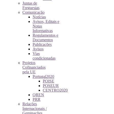
Juntas de
Freguesias
Comunicação
Notícias
Avisos, Editais e
Notas
Informativas
Regulamentos e
Documentos
Publicações
Avisos
Vias
condicionadas
Projetos
Cofinanciados
pela UE
Portugal2020
POISE
POSEUR
CENTRO2020
QREN
PRR
Relações
Internacionais /
Geminações