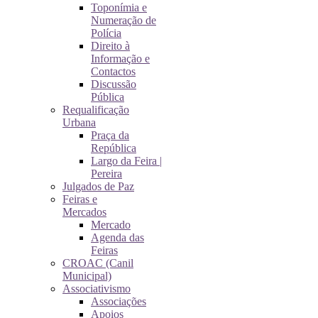
Toponímia e
Numeração de
Polícia
Direito à
Informação e
Contactos
Discussão
Pública
Requalificação
Urbana
Praça da
República
Largo da Feira |
Pereira
Julgados de Paz
Feiras e
Mercados
Mercado
Agenda das
Feiras
CROAC (Canil
Municipal)
Associativismo
Associações
Apoios