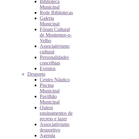
Biblioteca
Municipal
Rede Bibliotecas
Galeria
Municipal
Fórum Cultural
de Montemor-o-
Velho
Associativismo
cultural
Personalidades
concelhias
Eventos
Desporto
Centro Náutico
Piscina
Municipal
Pavilhão
Municipal
Outros
equipamentos de
recreio e lazer
Associativismo
desportivo
Agenda