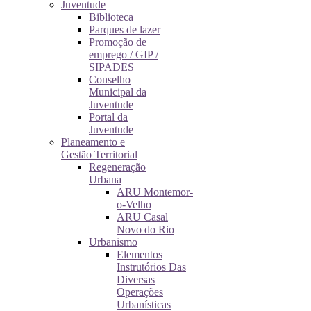
Juventude
Biblioteca
Parques de lazer
Promoção de
emprego / GIP /
SIPADES
Conselho
Municipal da
Juventude
Portal da
Juventude
Planeamento e
Gestão Territorial
Regeneração
Urbana
ARU Montemor-
o-Velho
ARU Casal
Novo do Rio
Urbanismo
Elementos
Instrutórios Das
Diversas
Operações
Urbanísticas