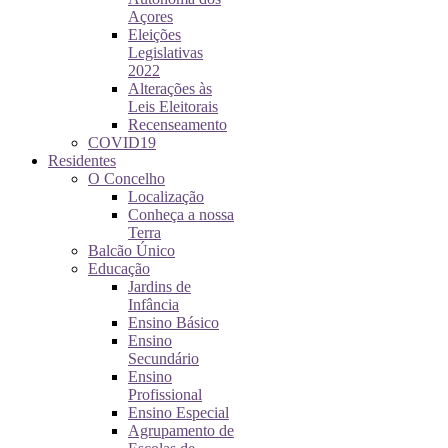
Açores
Eleições
Legislativas
2022
Alterações às
Leis Eleitorais
Recenseamento
COVID19
Residentes
O Concelho
Localização
Conheça a nossa
Terra
Balcão Único
Educação
Jardins de
Infância
Ensino Básico
Ensino
Secundário
Ensino
Profissional
Ensino Especial
Agrupamento de