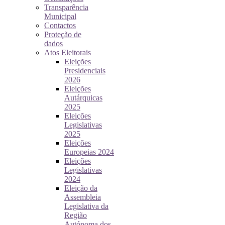
Transparência
Municipal
Contactos
Proteção de
dados
Atos Eleitorais
Eleições
Presidenciais
2026
Eleições
Autárquicas
2025
Eleições
Legislativas
2025
Eleições
Europeias 2024
Eleições
Legislativas
2024
Eleição da
Assembleia
Legislativa da
Região
Autónoma dos