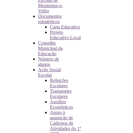
Escolas de
Montemor-o-
Velho
Documentos
estratégicos
Carta Educativa
Projeto
Educativo Local
Conselho
Municipal da
Educação
Número de
alunos
Ação Social
Escolar
Refeições
Escolares
Transportes
Escolares
Auxílios
Económicos
Apoio à
aquisição de
Cadernos de
Atividades do 1º