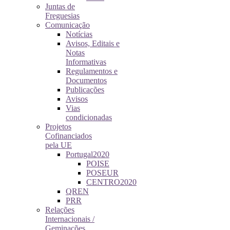
Juntas de
Freguesias
Comunicação
Notícias
Avisos, Editais e
Notas
Informativas
Regulamentos e
Documentos
Publicações
Avisos
Vias
condicionadas
Projetos
Cofinanciados
pela UE
Portugal2020
POISE
POSEUR
CENTRO2020
QREN
PRR
Relações
Internacionais /
Geminações