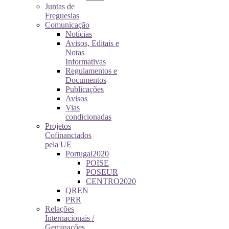
Juntas de
Freguesias
Comunicação
Notícias
Avisos, Editais e
Notas
Informativas
Regulamentos e
Documentos
Publicações
Avisos
Vias
condicionadas
Projetos
Cofinanciados
pela UE
Portugal2020
POISE
POSEUR
CENTRO2020
QREN
PRR
Relações
Internacionais /
Geminações