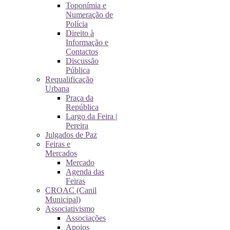
Toponímia e
Numeração de
Polícia
Direito à
Informação e
Contactos
Discussão
Pública
Requalificação
Urbana
Praça da
República
Largo da Feira |
Pereira
Julgados de Paz
Feiras e
Mercados
Mercado
Agenda das
Feiras
CROAC (Canil
Municipal)
Associativismo
Associações
Apoios