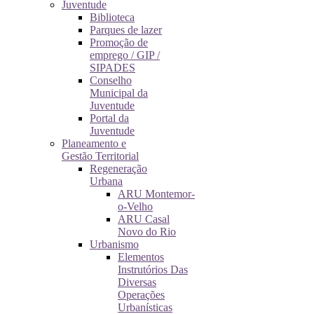
Juventude
Biblioteca
Parques de lazer
Promoção de
emprego / GIP /
SIPADES
Conselho
Municipal da
Juventude
Portal da
Juventude
Planeamento e
Gestão Territorial
Regeneração
Urbana
ARU Montemor-
o-Velho
ARU Casal
Novo do Rio
Urbanismo
Elementos
Instrutórios Das
Diversas
Operações
Urbanísticas