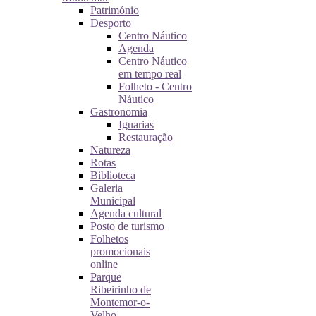
Património
Desporto
Centro Náutico
Agenda
Centro Náutico
em tempo real
Folheto - Centro
Náutico
Gastronomia
Iguarias
Restauração
Natureza
Rotas
Biblioteca
Galeria
Municipal
Agenda cultural
Posto de turismo
Folhetos
promocionais
online
Parque
Ribeirinho de
Montemor-o-
Velho