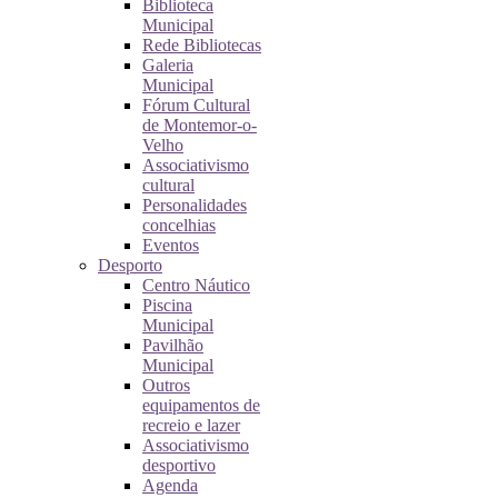
Biblioteca
Municipal
Rede Bibliotecas
Galeria
Municipal
Fórum Cultural
de Montemor-o-
Velho
Associativismo
cultural
Personalidades
concelhias
Eventos
Desporto
Centro Náutico
Piscina
Municipal
Pavilhão
Municipal
Outros
equipamentos de
recreio e lazer
Associativismo
desportivo
Agenda