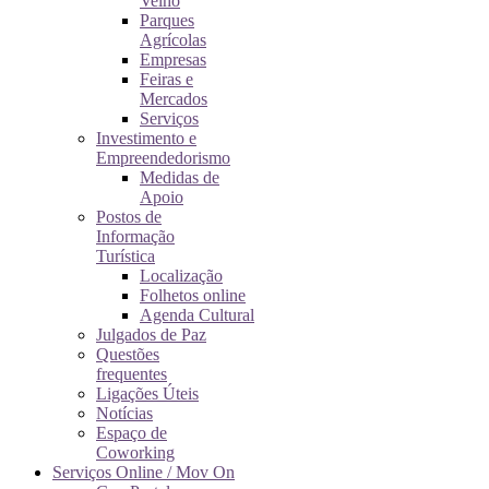
Velho
Parques
Agrícolas
Empresas
Feiras e
Mercados
Serviços
Investimento e
Empreendedorismo
Medidas de
Apoio
Postos de
Informação
Turística
Localização
Folhetos online
Agenda Cultural
Julgados de Paz
Questões
frequentes
Ligações Úteis
Notícias
Espaço de
Coworking
Serviços Online / Mov On