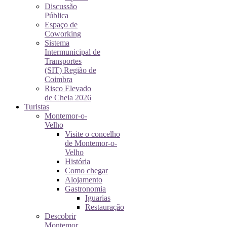
Discussão
Pública
Espaço de
Coworking
Sistema
Intermunicipal de
Transportes
(SIT) Região de
Coimbra
Risco Elevado
de Cheia 2026
Turistas
Montemor-o-
Velho
Visite o concelho
de Montemor-o-
Velho
História
Como chegar
Alojamento
Gastronomia
Iguarias
Restauração
Descobrir
Montemor