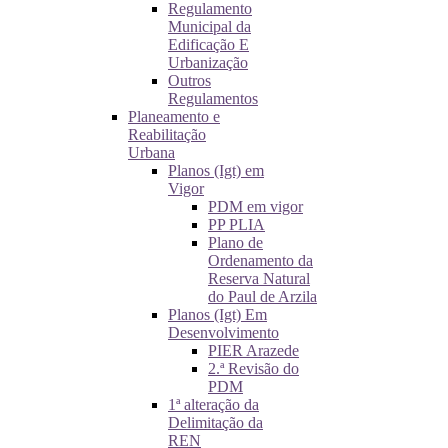
Regulamento
Municipal da
Edificação E
Urbanização
Outros
Regulamentos
Planeamento e
Reabilitação
Urbana
Planos (Igt) em
Vigor
PDM em vigor
PP PLIA
Plano de
Ordenamento da
Reserva Natural
do Paul de Arzila
Planos (Igt) Em
Desenvolvimento
PIER Arazede
2.ª Revisão do
PDM
1ª alteração da
Delimitação da
REN