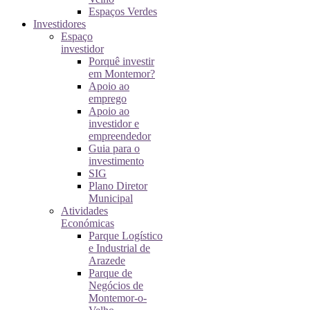
Espaços Verdes
Investidores
Espaço
investidor
Porquê investir
em Montemor?
Apoio ao
emprego
Apoio ao
investidor e
empreendedor
Guia para o
investimento
SIG
Plano Diretor
Municipal
Atividades
Económicas
Parque Logístico
e Industrial de
Arazede
Parque de
Negócios de
Montemor-o-